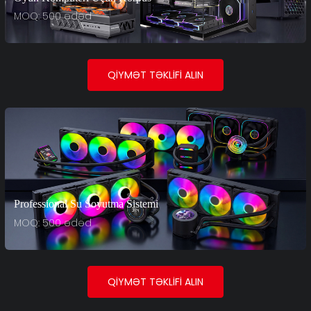
MOQ: 500 ədəd
QIYMƏT TƏKLIFI ALIN
Professional Su Soyutma Sistemi
MOQ: 500 ədəd
QIYMƏT TƏKLIFI ALIN