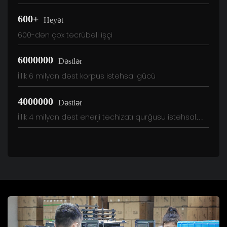
600+
Heyət
600-dən çox təcrübəli işçi
6000000
Dəstlər
İllik 6 milyon dəst korpus istehsal gücü
4000000
Dəstlər
İllik 4 milyon dəst enerji təchizatı qurğusu istehsal
gücü