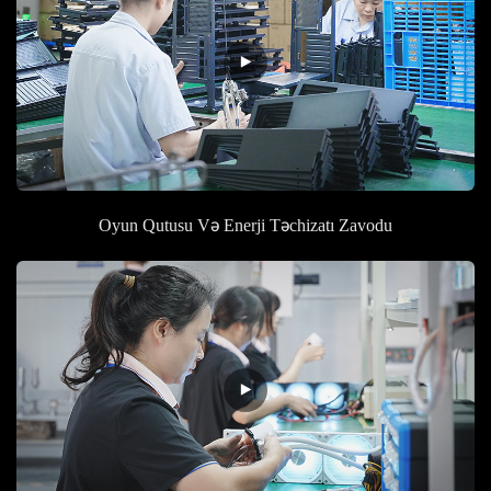
Oyun Qutusu Və Enerji Təchizatı Zavodu