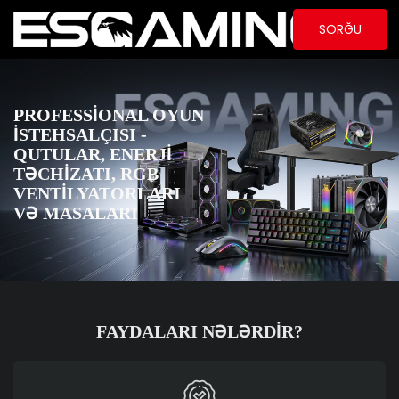
SORĞU
PROFESSIONAL OYUN
İSTEHSALÇISI -
QUTULAR, ENERJI
TƏCHIZATI, RGB
VENTILYATORLARI
VƏ MASALARI
FAYDALARI NƏLƏRDIR?