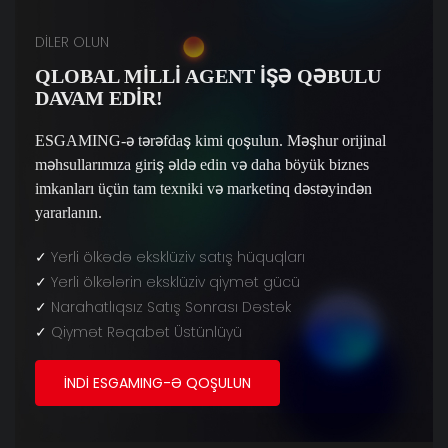
DİLER OLUN
QLOBAL MILLI AGENT İŞƏ QƏBULU
DAVAM EDIR!
ESGAMING-ə tərəfdaş kimi qoşulun. Məşhur orijinal
məhsullarımıza giriş əldə edin və daha böyük biznes
imkanları üçün tam texniki və marketinq dəstəyindən
yararlanın.
✓
Yerli ölkədə eksklüziv satış hüquqları
✓
Yerli ölkələrin eksklüziv qiymət gücü
✓
Narahatlıqsız Satış Sonrası Dəstək
✓
Qiymət Rəqabət Üstünlüyü
İNDI ESGAMING-Ə QOŞULUN