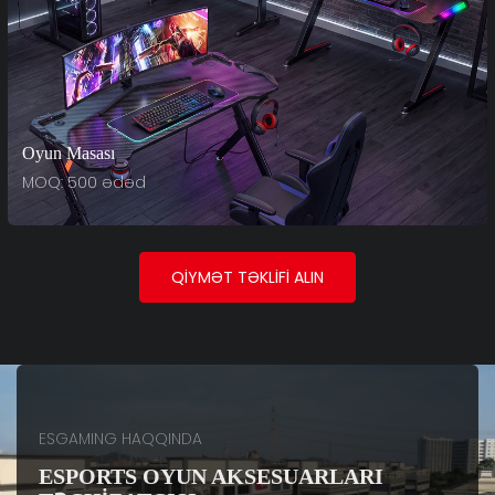
Oyun Masası
MOQ: 500 ədəd
QIYMƏT TƏKLIFI ALIN
ESGAMING HAQQINDA
ESPORTS OYUN AKSESUARLARI