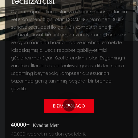
TƏCHIZATÇISI
Oyun kompüter korpusları və eSports aksesuarlarının
veteran istehsalçısı olan ESGAMING, təxminən 30 illik
sənaye təcrübəsi ilə gəlir. Biz kompüter enerji
təchizatı, soyutma sistemləri, ventilyatorlar, korpuslar
və oyun masaları hazırlamaq və istehsal etməkdə
ixtisaslaşmışıq. Əsas rəqabət qabiliyyətimizi
gücləndirmək üçün özəl brendimiz olan Esgaming-i
yaratdıq. İllərdir qlobal fəaliyyət göstərdikdən sonra
Esgaming beynəlxalq kompüter aksesuarları
bazarında geniş tanınmış peşəkar bir brendə
çevrilib.
BIZIMLƏ ƏLAQƏ
40000+
Kvadrat Metr
40.000 kvadrat metrdən çox fabrik