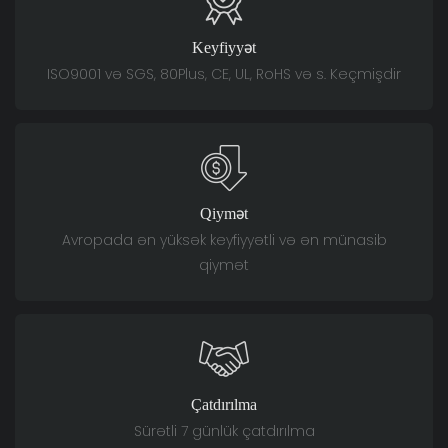
Keyfiyyət
ISO9001 və SGS, 80Plus, CE, UL, RoHS və s. Keçmişdir
Qiymət
Avropada ən yüksək keyfiyyətli və ən münasib
qiymət
Çatdırılma
Sürətli 7 günlük çatdırılma