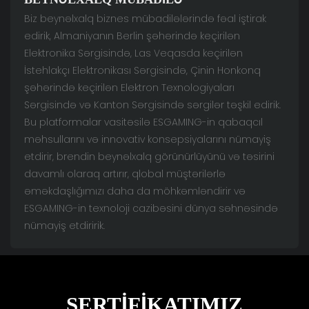
Biz beynəlxalq biznes mübadilələrində fəal iştirak
edirik, Almaniyanın Berlin şəhərində keçirilən
Elektronika Sərgisində, Las Veqasda keçirilən
İstehlakçı Elektronikası Sərgisində, Çinin Honkonq
şəhərində keçirilən Elektron Texnologiyaları
Sərgisində və Kanton Sərgisində sərgilər təşkil edirik.
Bu platformalar vasitəsilə ESGAMING-in qabaqcıl
məhsullarını və innovativ konsepsiyalarını nümayiş
etdirir, brendin beynəlxalq görünürlüyünü və təsirini
davamlı olaraq artırır, qlobal müştərilərlə
əməkdaşlığımızı daha da möhkəmləndirir və
ESGAMING-in texnoloji cazibəsini dünya səhnəsində
nümayiş etdiririk.
SERTIFIKATIMIZ