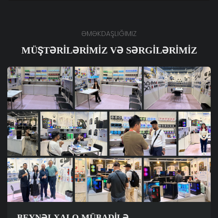
ƏMƏKDAŞLIĞIMIZ
MÜŞTƏRILƏRIMIZ VƏ SƏRGILƏRIMIZ
BEYNƏLXALQ MÜBADILƏ