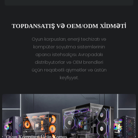
TOPDANSATIŞ VƏ OEM/ODM XIDMƏTI
Oyun korpusları, enerji təchizatı və
kompüter soyutma sistemlərinin
aparıcı istehsalçısı. Avropadakı
distribyutorlar və OEM brendləri
üçün rəqabətli qiymətlər və üstün
keyfiyyət.
Oyun Kompüteri Üçün Korpus