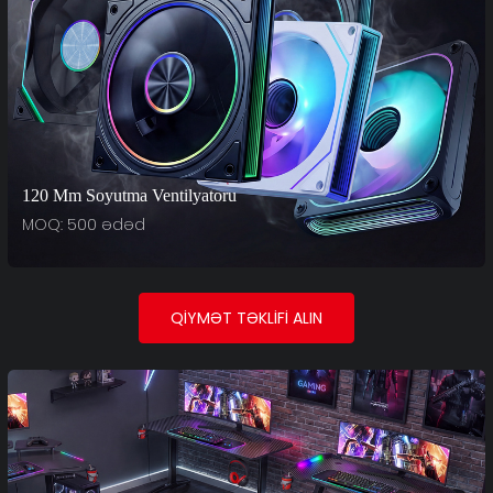
120 Mm Soyutma Ventilyatoru
MOQ: 500 ədəd
QIYMƏT TƏKLIFI ALIN