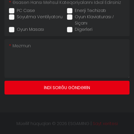
Əsasən Hansı Məhsul Kateqoriyalarını Idxal Edirsiniz
PC Case
Enerji Təchizatı
Soyutma Ventilyatoru
Oyun Klaviaturası /
Siçanı
Oyun Masası
Digərləri
Məzmun
İNDI SORĞU GÖNDƏRIN
Müəllif hüquqları © 2026 ESGAMING |
Sayt xəritəsi