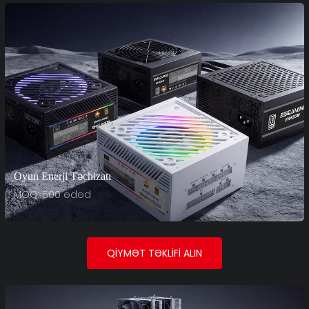
Oyun Enerji Təchizatı
MOQ: 500 ədəd
QIYMƏT TƏKLIFI ALIN