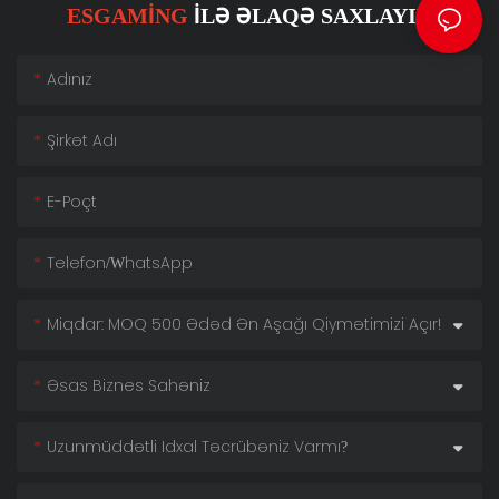
ESGAMING
ILƏ ƏLAQƏ SAXLAYIN
Adınız
Şirkət Adı
E-Poçt
Telefon/whatsApp
Miqdar: MOQ 500 Ədəd Ən Aşağı Qiymətimizi Açır!
Əsas Biznes Sahəniz
Uzunmüddətli Idxal Təcrübəniz Varmı?