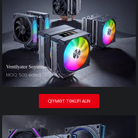
Ventilyator Soyutma
MOQ: 500 ədəd
QIYMƏT TƏKLIFI ALIN