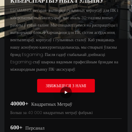
КІБЕРСПАРТЫЎНЫХ ГУЛЬНЯЎ
ESGAMING, ветэран-вытворца гульнявых корпусаў для ПК і
кіберспартыўных аксесуараў, мае амаль 30-гадовы вопыт
работы ў гэтай галіне. Мы спецыялізуемся на распрацоўцы і
вытворчасці блокаў харчавання для ПК, сістэм астуджэння,
вентылятараў, корпусаў і гульнявых сталоў. Каб умацаваць
нашу асноўную канкурэнтаздольнасць, мы стварылі ўласны
брэнд Esgaming. Пасля гадоў глабальнай дзейнасці
Esgaming стаў шырока вядомым прафесійным брэндам на
міжнародным рынку ПК-аксэсуараў.
ЗВЯЖЫЦЕСЯ З НАМІ
40000+
Квадратных Метраў
Больш за 40 000 квадратных метраў фабрыкі
600+
Персанал