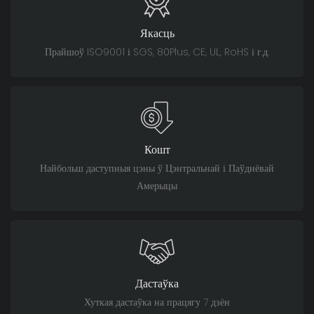
Якасць
Прайшоў ISO9001 і SGS, 80Plus, CE, UL, RoHS і г.д.
Кошт
Найбольш даступныя цэны ў Цэнтральнай і Паўднёвай
Амерыцы
Дастаўка
Хуткая дастаўка на працягу 7 дзён