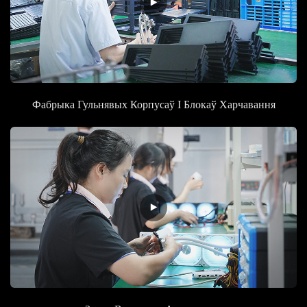
Фабрыка Гульнявых Корпусаў І Блокаў Харчавання