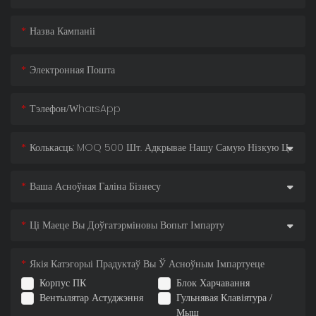
Назва Кампаніі
Электронная Пошта
Тэлефон/WhatsApp
Колькасць: MOQ 500 Шт. Адкрывае Нашу Самую Нізкую Цану!
Ваша Асноўная Галіна Бізнесу
Ці Маеце Вы Доўгатэрміновы Вопыт Імпарту
Якія Катэгорыі Прадуктаў Вы Ў Асноўным Імпартуеце
Корпус ПК
Блок Харчавання
Вентылятар Астуджэння
Гульнявая Клавіятура /
Мыш