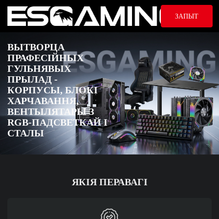
ЗАПЫТ
ВЫТВОРЦА
ПРАФЕСІЙНЫХ
ГУЛЬНЯВЫХ
ПРЫЛАД -
КОРПУСЫ, БЛОКІ
ХАРЧАВАННЯ,
ВЕНТЫЛЯТАРЫ З
RGB-ПАДСВЕТКАЙ І
СТАЛЫ
ЯКІЯ ПЕРАВАГІ