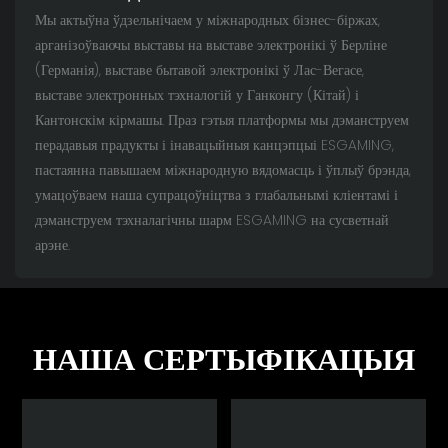
Мы актыўна ўдзельнічаем у міжнародных бізнес-біржах,
арганізоўваючы выставы на выставе электронікі ў Берліне
(Германія), выставе бытавой электронікі ў Лас-Вегасе,
выставе электронных тэхналогій у Ганконгу (Кітай) і
Кантонскім кірмашы. Праз гэтыя платформы мы дэманструем
перадавыя прадукты і інавацыйныя канцэпцыі ESGAMING,
пастаянна павышаем міжнародную вядомасць і ўплыў брэнда,
умацоўваем наша супрацоўніцтва з глабальнымі кліентамі і
дэманструем тэхналагічны шарм ESGAMING на сусветнай
арэне.
НАША СЕРТЫФІКАЦЫЯ