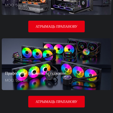
MOQ: 500 шт.
АТРЫМАЦЬ ПРАПАНОВУ
Прафесійнае Вадзяное Астуджэнне
MOQ: 500 шт.
АТРЫМАЦЬ ПРАПАНОВУ