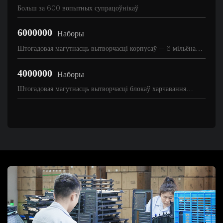
Больш за 600 вопытных супрацоўнікаў
6000000
Наборы
Штогадовая магутнасць вытворчасці корпусаў — 6 мільёнаў
камплектаў
4000000
Наборы
Штогадовая магутнасць вытворчасці блокаў харчавання
складае 4 мільёны камплектаў