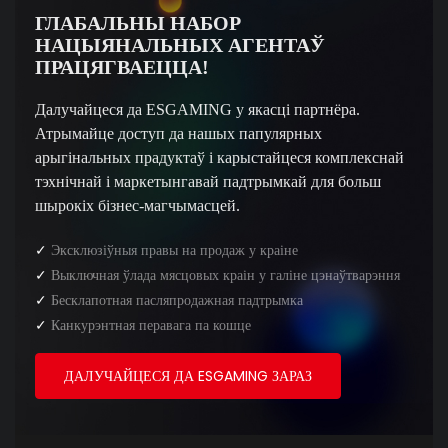
ГЛАБАЛЬНЫ НАБОР
НАЦЫЯНАЛЬНЫХ АГЕНТАЎ
ПРАЦЯГВАЕЦЦА!
Далучайцеся да ESGAMING у якасці партнёра.
Атрымайце доступ да нашых папулярных
арыгінальных прадуктаў і карыстайцеся комплекснай
тэхнічнай і маркетынгавай падтрымкай для больш
шырокіх бізнес-магчымасцей.
✓
Эксклюзіўныя правы на продаж у краіне
✓
Выключная ўлада мясцовых краін у галіне цэнаўтварэння
✓
Бесклапотная пасляпродажная падтрымка
✓
Канкурэнтная перавага па кошце
ДАЛУЧАЙЦЕСЯ ДА ESGAMING ЗАРАЗ