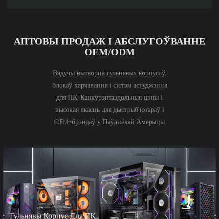
АПТОВЫ ПРОДАЖ І АБСЛУГОЎВАННЕ
OEM/ODM
Вядучы вытворца гульнявых корпусаў,
блокаў харчавання і сістэм астуджэння
для ПК. Канкурэнтаздольныя цэны і
высокая якасць для дыстрыб'ютараў і
OEM-брэндаў у Паўднёвай Амерыцы.
Гульнявы ​​корпус Для ПК