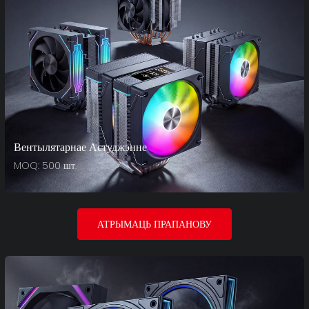
Вентылятарнае Астуджэнне
MOQ: 500 шт.
АТРЫМАЦЬ ПРАПАНОВУ