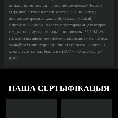
арганізоўваючы выставы на выставе электронікі ў Берліне
(Германія), выставе бытавой электронікі ў Лас-Вегасе,
выставе электронных тэхналогій у Ганконгу (Кітай) і
Кантонскім кірмашы. Праз гэтыя платформы мы дэманструем
перадавыя прадукты і інавацыйныя канцэпцыі ESGAMING,
пастаянна павышаем міжнародную вядомасць і ўплыў брэнда,
умацоўваем наша супрацоўніцтва з глабальнымі кліентамі і
дэманструем тэхналагічны шарм ESGAMING на сусветнай
арэне.
НАША СЕРТЫФІКАЦЫЯ