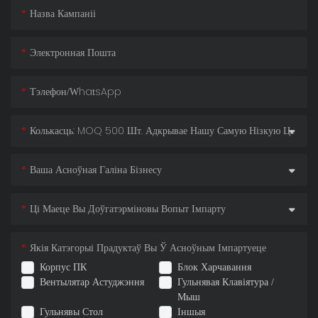
Назва Кампаніі
Электронная Пошта
Тэлефон/WhatsApp
Колькасць: MOQ 500 Шт. Адкрывае Нашу Самую Нізкую Цану!
Ваша Асноўная Галіна Бізнесу
Ці Маеце Вы Доўгатэрміновы Вопыт Імпарту
Якія Катэгорыі Прадуктаў Вы Ў Асноўным Імпартуеце
Корпус ПК
Блок Харчавання
Вентылятар Астуджэння
Гульнявая Клавіятура /
Мыш
Гульнявы ​​стол
Іншыя