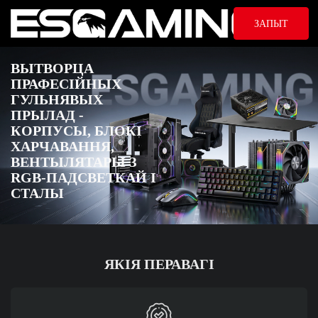
ЗАПЫТ
ВЫТВОРЦА
ПРАФЕСІЙНЫХ
ГУЛЬНЯВЫХ
ПРЫЛАД -
КОРПУСЫ, БЛОКІ
ХАРЧАВАННЯ,
ВЕНТЫЛЯТАРЫ З
RGB-ПАДСВЕТКАЙ І
СТАЛЫ
ЯКІЯ ПЕРАВАГІ