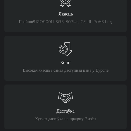
Якасць
Прайшоў ISO9001 і SGS, 80Plus, CE, UL, RoHS і г.д.
Кошт
Высокая якасць і самая даступная цана ў Еўропе
Дастаўка
Хуткая дастаўка на працягу 7 дзён