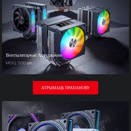
Вентылятарнае Астуджэнне
MOQ: 500 шт.
АТРЫМАЦЬ ПРАПАНОВУ