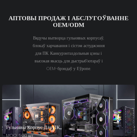
АПТОВЫ ПРОДАЖ І АБСЛУГОЎВАННЕ
OEM/ODM
Вядучы вытворца гульнявых корпусаў,
блокаў харчавання і сістэм астуджэння
для ПК. Канкурэнтаздольныя цэны і
высокая якасць для дыстрыб'ютараў і
OEM-брэндаў у Еўропе.
Гульнявы ​​корпус Для ПК
MOQ: 500 шт.