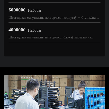
6000000
Наборы
Штогадовая магутнасць вытворчасці корпусаў — 6 мільёнаў
камплектаў
4000000
Наборы
Штогадовая магутнасць вытворчасці блокаў харчавання
складае 4 мільёны камплектаў