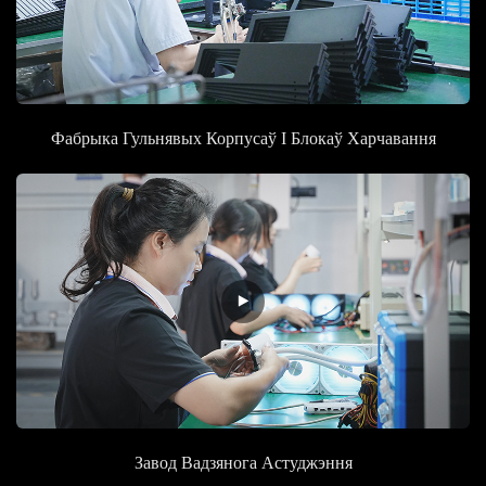
Фабрыка Гульнявых Корпусаў І Блокаў Харчавання
Завод
Вадзянога Астуджэння