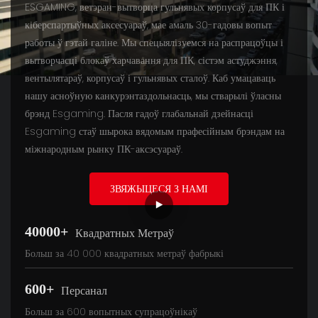
ESGAMING, ветэран-вытворца гульнявых корпусаў для ПК і
кіберспартыўных аксесуараў, мае амаль 30-гадовы вопыт
работы ў гэтай галіне. Мы спецыялізуемся на распрацоўцы і
вытворчасці блокаў харчавання для ПК, сістэм астуджэння,
вентылятараў, корпусаў і гульнявых сталоў. Каб умацаваць
нашу асноўную канкурэнтаздольнасць, мы стварылі ўласны
брэнд Esgaming. Пасля гадоў глабальнай дзейнасці
Esgaming стаў шырока вядомым прафесійным брэндам на
міжнародным рынку ПК-аксэсуараў.
ЗВЯЖЫЦЕСЯ З НАМІ
40000+
Квадратных Метраў
Больш за 40 000 квадратных метраў фабрыкі
600+
Персанал
Больш за 600 вопытных супрацоўнікаў