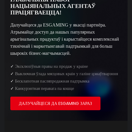
НАЦЫЯНАЛЬНЫХ АГЕНТАЎ
ПРАЦЯГВАЕЦЦА!
Далучайцеся да ESGAMING у якасці партнёра.
Атрымайце доступ да нашых папулярных
арыгінальных прадуктаў і карыстайцеся комплекснай
тэхнічнай і маркетынгавай падтрымкай для больш
шырокіх бізнес-магчымасцей.
✓
Эксклюзіўныя правы на продаж у краіне
✓
Выключная ўлада мясцовых краін у галіне цэнаўтварэння
✓
Бесклапотная пасляпродажная падтрымка
✓
Канкурэнтная перавага па кошце
ДАЛУЧАЙЦЕСЯ ДА ESGAMING ЗАРАЗ