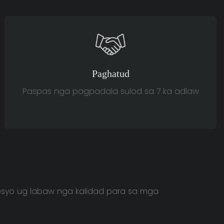
Paghatud
Paspas nga pagpadala sulod sa 7 ka adlaw
esyo ug labaw nga kalidad para sa mga