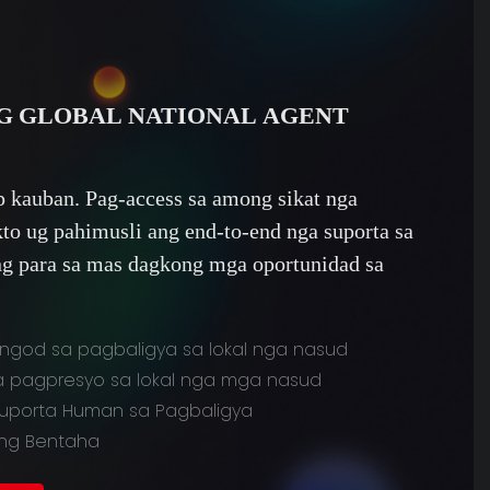
G GLOBAL NATIONAL AGENT
kauban. Pag-access sa among sikat nga
to ug pahimusli ang end-to-end nga suporta sa
ng para sa mas dagkong mga oportunidad sa
ngod sa pagbaligya sa lokal nga nasud
a pagpresyo sa lokal nga mga nasud
uporta Human sa Pagbaligya
ng Bentaha