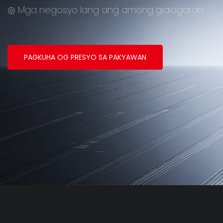
◎ Mga negosyo lang ang among gialagaran
PAGKUHA OG PRESYO SA PAKYAWAN