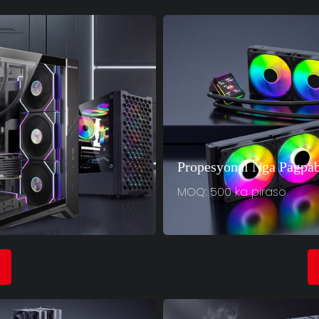
Propesyonal Nga Pagpa
MOQ: 500 ka piraso