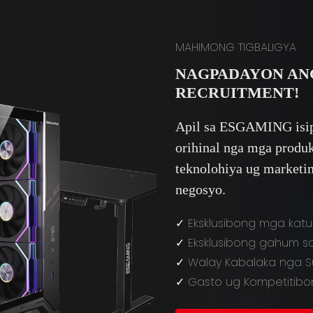
MAHIMONG TIGBALIGYA
NAGPADAYON AN
RECRUITMENT!
Apil sa ESGAMING isip 
orihinal nga mga produk
teknolohiya ug marketi
negosyo.
✓
Eksklusibong mga katu
✓
Eksklusibong gahum s
✓
Walay Kabalaka nga S
✓
Gasto ug Kompetitibo