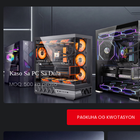
Kaso Sa PC Sa Dula
MOQ: 500 ka piraso
PAGKUHA OG KWOTASYON