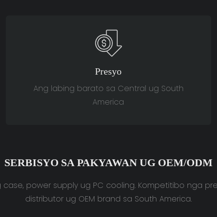
Presyo
Ang labing barato sa Central ug South
America
SERBISYO SA PAKYAWAN UG OEM/ODM
se, power supply ug PC cooling. Kompetitibo nga pr
distributor ug OEM brand sa South America.