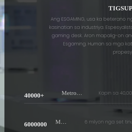
TIGSU
Ang ESGAMING, usa ka beterano n
kasinatian sa industriya. Espesya
gaming desk. Aron mapalig-on an
Esgaming. Human sa mga katu
propesy
Metro
Kapin sa 40,
40000+
Kwadrado
Mga
6 milyon nga set ti
6000000
produksi
Set