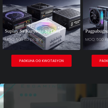
Suplay Sa Kuryente Sa Dula
Pagpabugn
MOQ: 500 ka piraso
MOQ: 500 ka
PAGKUHA OG KWOTASYON
PAG