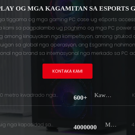
PLAY OG MGA KAGAMITAN SA ESPORTS 
ga tiggama og mga gaming PC case ug eSports accessor
lista kami sa pagpalambo ug paghimo og mga PC power sup
g among kinauyokan nga kompetisyon, among gitukod 
igan sa global nga operasyon, ang Esgaming nahimong
onal nga brand sa internasyonal nga merkado sa PC ac
KONTAKA KAMI
Kawan
000 metro kwadrado nga
K
600+
pabrika
I
Mga
nuig nga kapasidad sa
4
4000000
yon sa kaso
Set