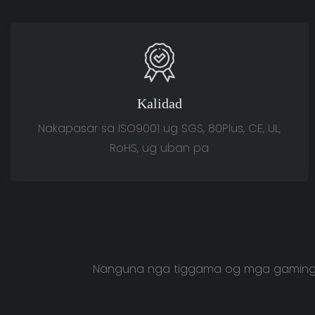
Kalidad
Nakapasar sa ISO9001 ug SGS, 80Plus, CE, UL,
RoHS, ug uban pa
Nanguna nga tiggama og mga gaming ca