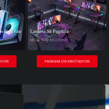
w Nga Fan
Lamesa Sa Pagdula
MOQ: 500 ka piraso
SYON
PAGKUHA OG KWOTASYON