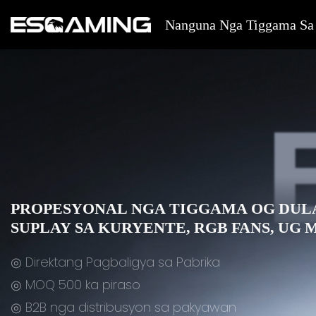
Nanguna Nga Tiggama Sa
PROPESYONAL NGA TIGGAMA OG DULA
SUPLAY SA KURYENTE, RGB FANS, UG
◎ Direktang Pagbaligya sa Pabrika
◎ MOQ 500 ka piraso
◎ B2B nga distribusyon sa pakyawan