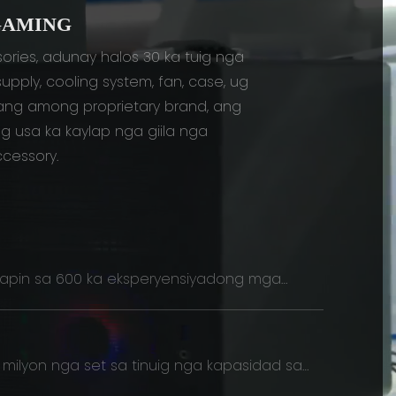
GAMING
ies, adunay halos 30 ka tuig nga
ply, cooling system, fan, case, ug
ang among proprietary brand, ang
 usa ka kaylap nga giila nga
cessory.
apin sa 600 ka eksperyensiyadong mga
empleyado
 milyon nga set sa tinuig nga kapasidad sa
produksiyon sa PSU