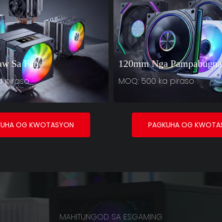
aw Sa Fan
120mm Nga Pampabugna
 piraso
MOQ: 500 ka piraso
KUHA OG KWOTASYON
PAGKUHA OG KWOTA
MAHITUNGOD SA ESGAMING