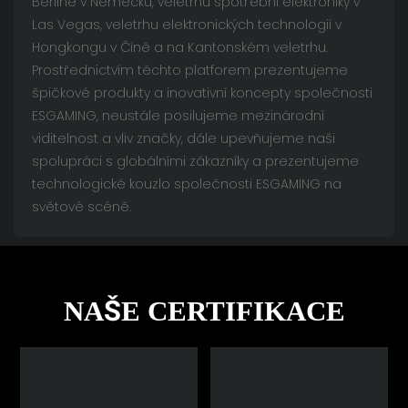
Berlíně v Německu, veletrhu spotřební elektroniky v
Las Vegas, veletrhu elektronických technologií v
Hongkongu v Číně a na Kantonském veletrhu.
Prostřednictvím těchto platforem prezentujeme
špičkové produkty a inovativní koncepty společnosti
ESGAMING, neustále posilujeme mezinárodní
viditelnost a vliv značky, dále upevňujeme naši
spolupráci s globálními zákazníky a prezentujeme
technologické kouzlo společnosti ESGAMING na
světové scéně.
NAŠE CERTIFIKACE