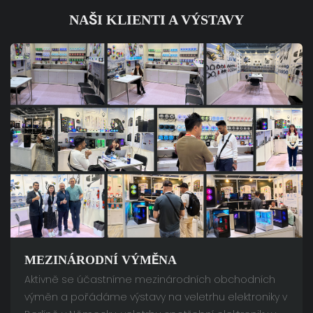
NAŠI KLIENTI A VÝSTAVY
MEZINÁRODNÍ VÝMĚNA
Aktivně se účastníme mezinárodních obchodních
výměn a pořádáme výstavy na veletrhu elektroniky v