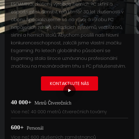
ESGAMING, zkušený výrobce herních PC skříní a
eSports příslušenství, má téměř 30 let zkušeností v
oboru. Specializujeme se na vývoj a výrobu PC
napájecích zdrojů, chladicích systémů, ventilátorů,
skříní a herních stolů. Abychom posílili naši hlavní
konkurenceschopnost, založili jsme vlastní značku
Esgaming. Po letech globálního působení se
Esgaming stala široce uznávanou profesionální
značkou na mezinárodním trhu s PC příslušenstvím.
KONTAKTUJTE NÁS
40 000+
Metrů Čtverečních
Více než 40 000 metrů čtverečních továrny
600+
Personál
Více než 600 zkušených zaměstnanců