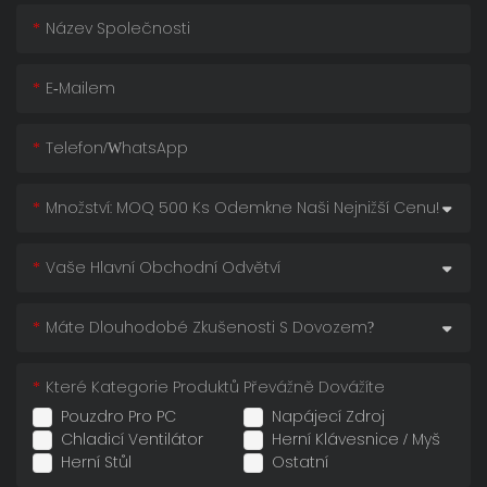
Název Společnosti
E-Mailem
Telefon/whatsApp
Množství: MOQ 500 Ks Odemkne Naši Nejnižší Cenu!
Vaše Hlavní Obchodní Odvětví
Máte Dlouhodobé Zkušenosti S Dovozem?
Které Kategorie Produktů Převážně Dovážíte
Pouzdro Pro PC
Napájecí Zdroj
Chladicí Ventilátor
Herní Klávesnice / Myš
Herní Stůl
Ostatní