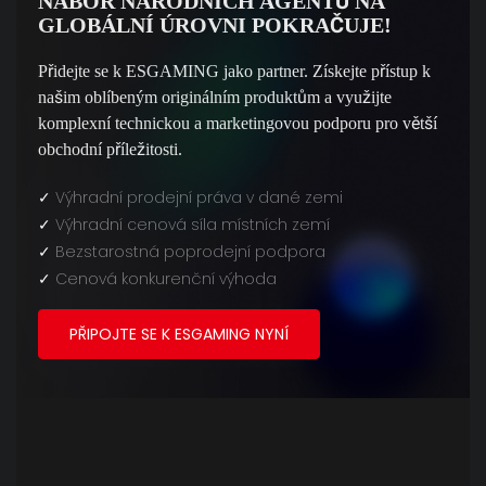
NÁBOR NÁRODNÍCH AGENTŮ NA
GLOBÁLNÍ ÚROVNI POKRAČUJE!
Přidejte se k ESGAMING jako partner. Získejte přístup k
našim oblíbeným originálním produktům a využijte
komplexní technickou a marketingovou podporu pro větší
obchodní příležitosti.
✓
Výhradní prodejní práva v dané zemi
✓
Výhradní cenová síla místních zemí
✓
Bezstarostná poprodejní podpora
✓
Cenová konkurenční výhoda
PŘIPOJTE SE K ESGAMING NYNÍ