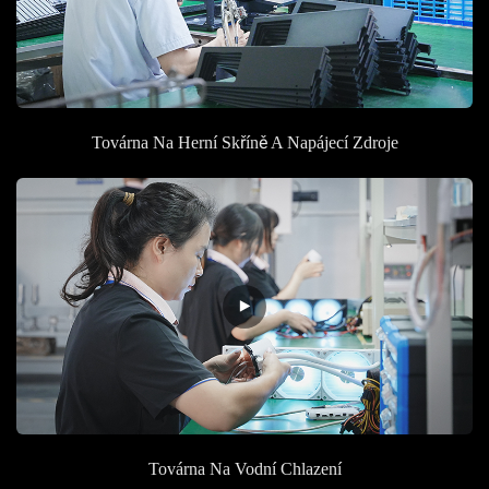
Továrna Na Herní Skříně A Napájecí Zdroje
Továrna
Na Vodní Chlazení