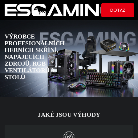
DOTAZ
VÝROBCE
PROFESIONÁLNÍCH
HERNÍCH SKŘÍNÍ,
NAPÁJECÍCH
ZDROJŮ, RGB
VENTILÁTORŮ A
STOLŮ
JAKÉ JSOU VÝHODY