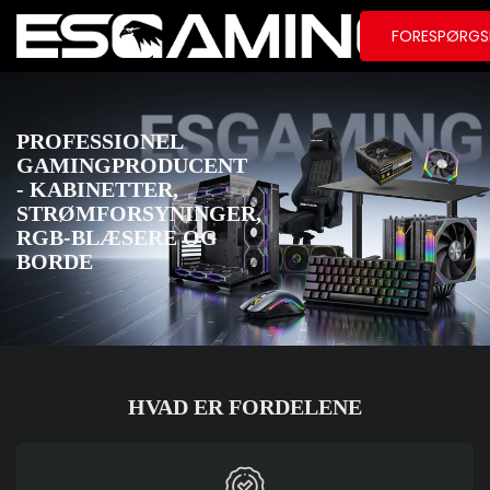
FORESPØRGS
PROFESSIONEL
GAMINGPRODUCENT
- KABINETTER,
STRØMFORSYNINGER,
RGB-BLÆSERE OG
BORDE
HVAD ER FORDELENE