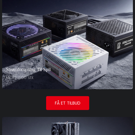
Strømforsyning Til Spil
MOQ: 500 stk
FÅ ET TILBUD