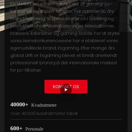
ESGAMING, en erfaren producent af gaming-pc-
kabinetter og eSport-tilbehør, har næsten 30 års
brancheerfaring. Vi specialiserer os i udvikling og
produktion af pc-strømforsyninger, kølesystemer,
blæsere, kabinetter og gaming-borde. For at styrke
vores kernekonkurrenceevne har vi etableret vores
egenudviklede brand, Esgaming. Efter mange års
global drift er Esgaming blevet et bredt anerkendt
professionelt brand på det internationale marked
for pc-tilbehør.
KONTAKT OS
40000+
Kvadratmeter
Over 40.000 kvadratmeter fabrik
600+
Personale