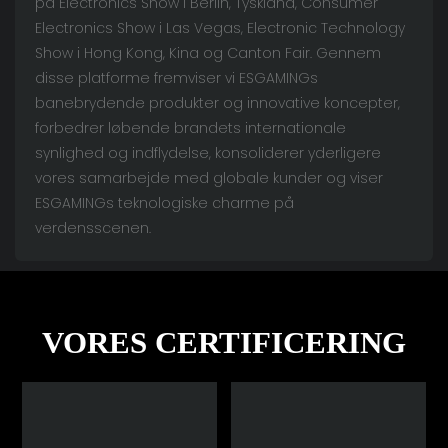
på Electronics Show i Berlin, Tyskland, Consumer
Electronics Show i Las Vegas, Electronic Technology
Show i Hong Kong, Kina og Canton Fair. Gennem
disse platforme fremviser vi ESGAMINGs
banebrydende produkter og innovative koncepter,
forbedrer løbende brandets internationale
synlighed og indflydelse, konsoliderer yderligere
vores samarbejde med globale kunder og viser
ESGAMINGs teknologiske charme på
verdensscenen.
VORES CERTIFICERING