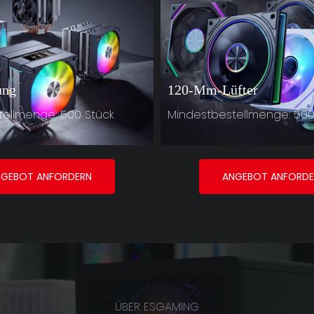
ung
120-Mm-Lüfter
ellmenge: 500 Stück
Mindestbestellmenge: 500
NGEBOT ANFORDERN
ANGEBOT ANFORDE
ÜBER ESGAMING