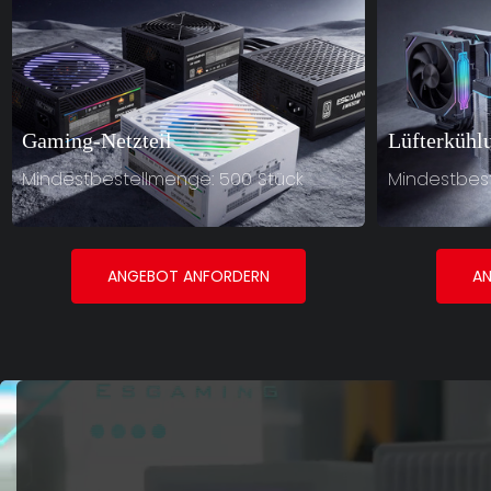
Gaming-Netzteil
Lüfterkühl
Mindestbestellmenge: 500 Stück
Mindestbest
ANGEBOT ANFORDERN
A