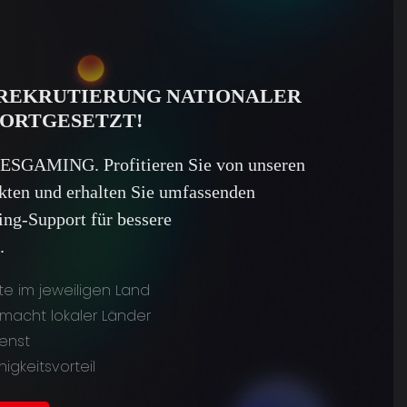
 REKRUTIERUNG NATIONALER
FORTGESETZT!
 ESGAMING. Profitieren Sie von unseren
kten und erhalten Sie umfassenden
ing-Support für bessere
.
te im jeweiligen Land
smacht lokaler Länder
enst
gkeitsvorteil