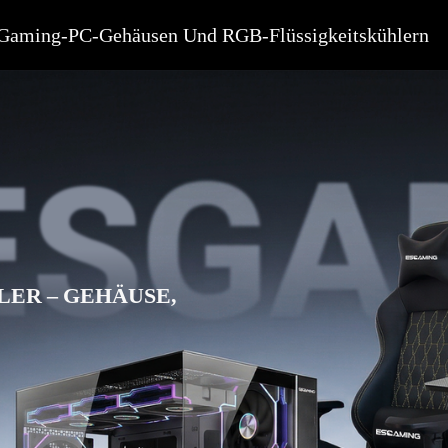
n Gaming-PC-Gehäusen Und RGB-Flüssigkeitskühlern
ER – GEHÄUSE,