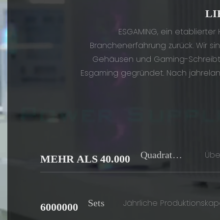
LI
ESGAMING, ein etablierter
Branchenerfahrung zurück. Wir sin
Gehäusen und Gaming-Schreibtis
Esgaming gegründet. Nach jahrelang
Quadratme
Übe
MEHR ALS 40.000
Ter
Sets
Jährliche Produktionskapa
6000000