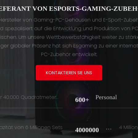
EFERANT VON ESPORTS-GAMING-ZUBE
 Hersteller von Gaming-PC-Gehäusen und E-Sport-Zubehör
d spezialisiert auf die Entwicklung und Produktion von PC-
chen. Um unsere Wettbewerbsfähigkeit weiter zu stärk
er globaler Präsenz hat sich Esgaming zu einer interna
PC-Zubehör entwickelt.
KONTAKTIEREN SIE UNS
Personal
r 40.000 Quadratmeter
600+
Fabrikfläche
Se
zität von 6 Millionen Sets
4 Millio
4000000
Ts