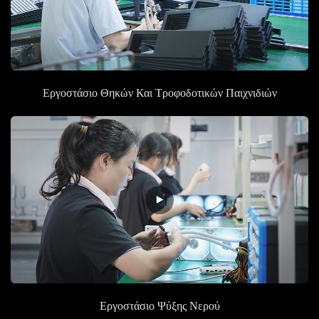
Εργοστάσιο Θηκών Και Τροφοδοτικών Παιχνιδιών
Εργοστάσιο
Ψύξης Νερού