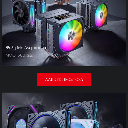
Ψύξη Με Ανεμιστήρα
MOQ: 500 τεμ.
ΛΆΒΕΤΕ ΠΡΟΣΦΟΡΆ