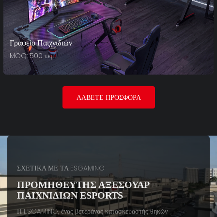
Γραφείο Παιχνιδιών
MOQ: 500 τεμ.
ΛΆΒΕΤΕ ΠΡΟΣΦΟΡΆ
ΣΧΕΤΙΚΑ ΜΕ ΤΑ ESGAMING
ΠΡΟΜΗΘΕΥΤΉΣ ΑΞΕΣΟΥΆΡ
ΠΑΙΧΝΙΔΙΏΝ ESPORTS
Η ESGAMING, ένας βετεράνος κατασκευαστής θηκών