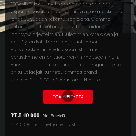
ESGAMING, konkaripelitietokoneiden koteloiden ja
eSports-lisävarusteiden valmistaja, tuo markkinoille
lähes 30 vuoden kokemuksen alalta. Olemme
erikoistuneet tietokoneiden virtalähteiden,
jäähdytysjärjestelmien, tuulettimien, koteloiden ja
pelipöytien kehittämiseen ja tuotantoon.
Vahvistaaksemme ydinosaamistamme
perustimme oman tuotemerkkimme Esgamingin.
Vuosien globaalin toiminnan jälkeen Esgamingista
on tullut laajalti tunnettu ammattibrändi
kansainvälisillä PC-lisävarustemarkkinoilla.
OTA YHTEYTTÄ
YLI 40 000
Neliömetriä
Yli 40 000 neliömetriä tehdastilaa