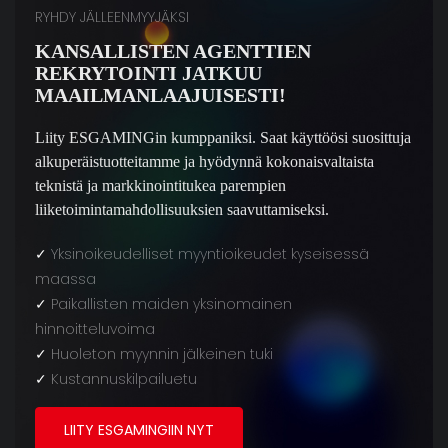
RYHDY JÄLLEENMYYJÄKSI
KANSALLISTEN AGENTTIEN
REKRYTOINTI JATKUU
MAAILMANLAAJUISESTI!
Liity ESGAMINGin kumppaniksi. Saat käyttöösi suosittuja
alkuperäistuotteitamme ja hyödynnä kokonaisvaltaista
teknistä ja markkinointitukea parempien
liiketoimintamahdollisuuksien saavuttamiseksi.
✓
Yksinoikeudelliset myyntioikeudet kyseisessä
maassa
✓
Paikallisten maiden yksinomainen
hinnoitteluvoima
✓
Huoleton myynnin jälkeinen tuki
✓
Kustannuskilpailuetu
LIITY ESGAMINGIIN NYT