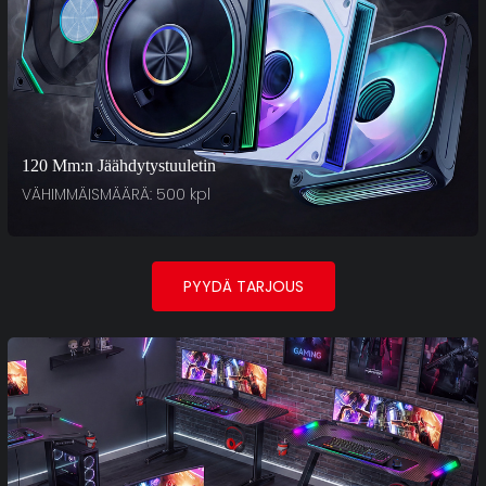
120 Mm:n Jäähdytystuuletin
VÄHIMMÄISMÄÄRÄ: 500 kpl
PYYDÄ TARJOUS