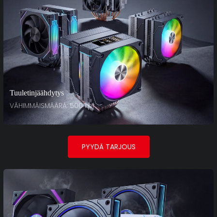
Tuuletinjäähdytys
VÄHIMMÄISMÄÄRÄ: 500 kpl
PYYDÄ TARJOUS