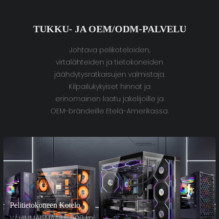
TUKKU- JA OEM/ODM-PALVELU
Johtava pelikoteloiden,
virtalähteiden ja tietokoneiden
jäähdytysratkaisujen valmistaja.
Kilpailukykyiset hinnat ja
erinomainen laatu jakelijoille ja
OEM-brändeille Etelä-Amerikassa.
Pelitietokoneen Kotelo
VÄHIMMÄISMÄÄRÄ: 500 kpl