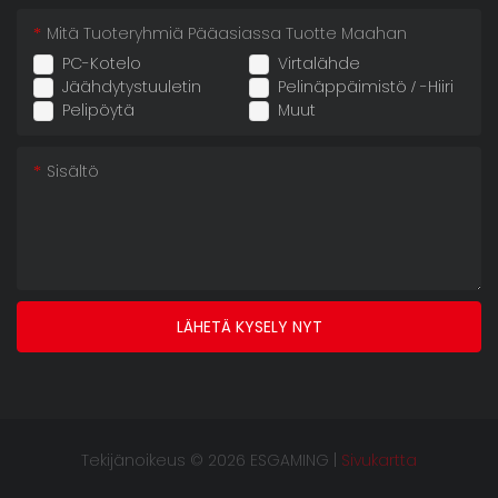
Mitä Tuoteryhmiä Pääasiassa Tuotte Maahan
PC-Kotelo
Virtalähde
Jäähdytystuuletin
Pelinäppäimistö / -hiiri
Pelipöytä
Muut
Sisältö
LÄHETÄ KYSELY NYT
Tekijänoikeus © 2026 ESGAMING |
Sivukartta