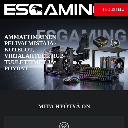
TIEDUSTELU
AMMATTIMAINEN
PELIVALMISTAJA -
KOTELOT,
VIRTALÄHTEET, RGB-
TUULETTIMET JA
PÖYDÄT
MITÄ HYÖTYÄ ON