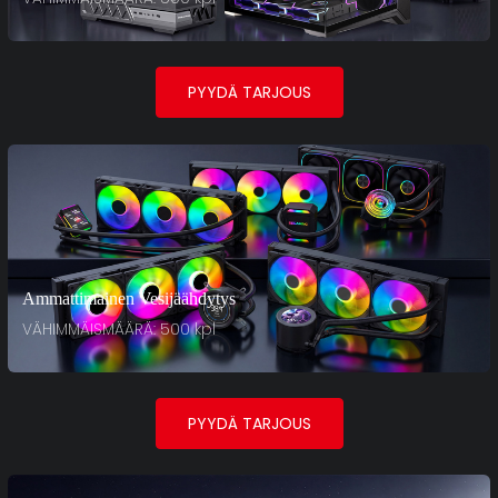
PYYDÄ TARJOUS
Ammattimainen Vesijäähdytys
VÄHIMMÄISMÄÄRÄ: 500 kpl
PYYDÄ TARJOUS