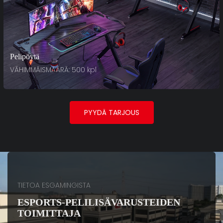
Pelipöytä
VÄHIMMÄISMÄÄRÄ: 500 kpl
PYYDÄ TARJOUS
TIETOA ESGAMINGISTA
ESPORTS-PELILISÄVARUSTEIDEN
TOIMITTAJA