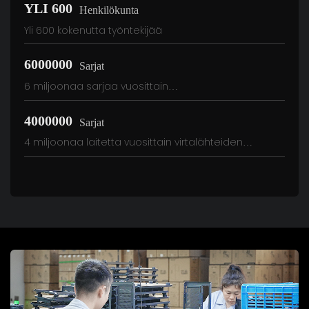
YLI 600
Henkilökunta
Yli 600 kokenutta työntekijää
6000000
Sarjat
6 miljoonaa sarjaa vuosittain
kotelotuotantokapasiteettia
4000000
Sarjat
4 miljoonaa laitetta vuosittain virtalähteiden
tuotantokapasiteetti