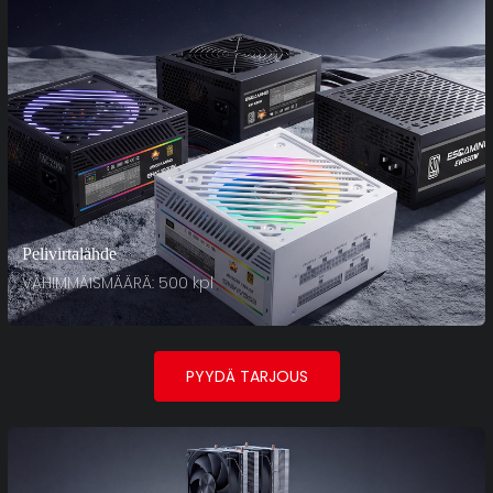
Pelivirtalähde
VÄHIMMÄISMÄÄRÄ: 500 kpl
PYYDÄ TARJOUS