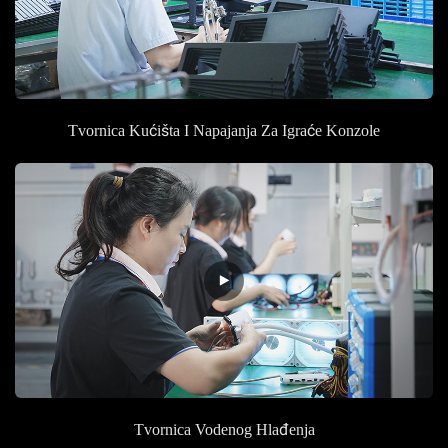
Tvornica Kućišta I Napajanja Za Igraće Konzole
Tvornica
Vodenog Hlađenja