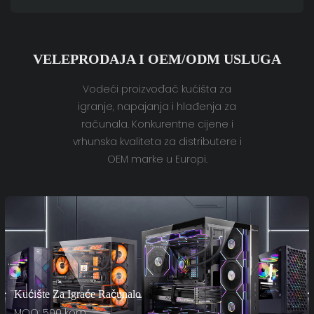
VELEPRODAJA I OEM/ODM USLUGA
Vodeći proizvođač kućišta za
igranje, napajanja i hlađenja za
računala. Konkurentne cijene i
vrhunska kvaliteta za distributere i
OEM marke u Europi.
Kućište Za Igraće Računalo
MOQ: 500 kom