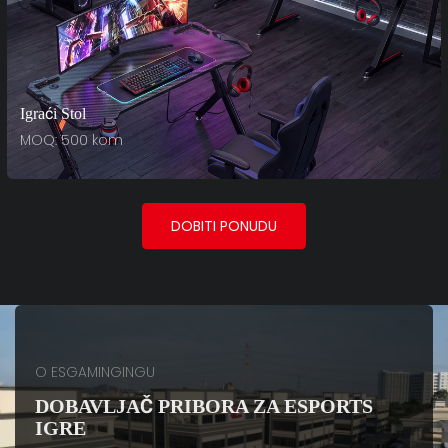
Igraći Stol
MOQ: 500 kom
DOBITI PONUDU
O ESGAMINGINGU
DOBAVLJAČ PRIBORA ZA ESPORTS
IGRE