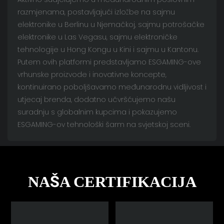
razmjenama, postavljajući izložbe na sajmu
elektronike u Berlinu u Njemačkoj, sajmu potrošačke
elektronike u Las Vegasu, sajmu elektroničke
tehnologije u Hong Kongu u Kini i sajmu u Kantonu.
Putem ovih platformi predstavljamo ESGAMING-ove
vrhunske proizvode i inovativne koncepte,
kontinuirano poboljšavamo međunarodnu vidljivost i
utjecaj brenda, dodatno učvršćujemo našu
suradnju s globalnim kupcima i pokazujemo
ESGAMING-ov tehnološki šarm na svjetskoj sceni.
NAŠA CERTIFIKACIJA