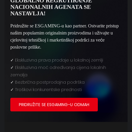
GLOBALNO REGRUTIRANJE
NACIONALNIH AGENATA SE
NASTAVLJA!
Pridružite se ESGAMING-u kao partner. Ostvarite pristup
našim popularnim originalnim proizvodima i uživajte u
cjelovitoj tehničkoj i marketinškoj podršci za veće
poslovne prilike.
✓
Ekskluzivna prava prodaje u lokalnoj zemlji
✓
Ekskluzivna moć određivanja cijena lokalnih
zemalja
✓
Bezbrižna postprodajna podrška
✓
Troškovi konkurentske prednosti
PRIDRUŽITE SE ESGAMING-U ODMAH