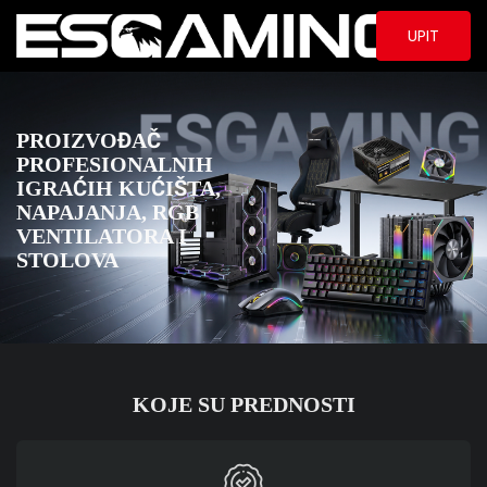
UPIT
PROIZVOĐAČ
PROFESIONALNIH
IGRAĆIH KUĆIŠTA,
NAPAJANJA, RGB
VENTILATORA I
STOLOVA
KOJE SU PREDNOSTI