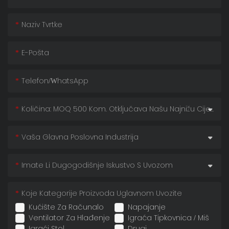
Naziv Tvrtke
E-Pošta
Telefon/whatsApp
Količina: MOQ 500 Kom. Otključava Našu Najnižu Cijenu!
Vaša Glavna Poslovna Industrija
Imate Li Dugogodišnje Iskustvo S Uvozom
Koje Kategorije Proizvoda Uglavnom Uvozite
Kućište Za Računalo
Napajanje
Ventilator Za Hlađenje
Igraća Tipkovnica / Miš
Igraći Stol
Drugi