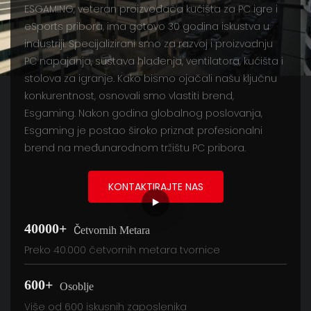
ESGAMING, veteran proizvođača kućišta za PC igre i
eSports pribora, ima gotovo 30 godina iskustva u
industriji. Specijalizirani smo za razvoj i proizvodnju
PC napajanja, sustava hlađenja, ventilatora, kućišta i
stolova za igranje. Kako bismo ojačali našu ključnu
konkurentnost, osnovali smo vlastiti brend,
Esgaming. Nakon godina globalnog poslovanja,
Esgaming je postao široko priznat profesionalni
brend na međunarodnom tržištu PC pribora.
KONTAKTIRAJTE NAS
40000+
Četvornih Metara
Preko 40.000 četvornih metara tvornice
600+
Osoblje
Više od 600 iskusnih zaposlenika