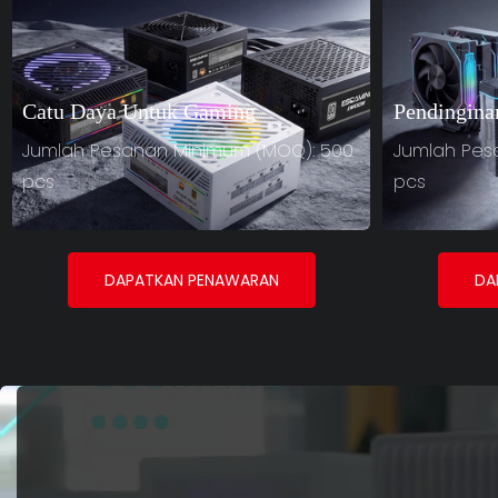
Catu Daya Untuk Gaming
Pendingina
Jumlah Pesanan Minimum (MOQ): 500
Jumlah Pes
pcs
pcs
DAPATKAN PENAWARAN
DA