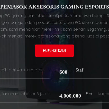
PEMASOK AKSESORIS GAMING ESPORTS
g PC gaming dan aksesori eSports, membawa hampir 30 
gembangan dan produksi catu daya PC, sistem pendingi
ami, kami mendirikan merek milik kami sendiri, Esgaming
lah menjadi merek profesional yang dikenal luas di pasar
HUBUNGI KAMI
Staf
lebih dari 40.000 meter
600+
persegi
Set
g tahunan sebesar 6 juta
Kapas
4.000.000
t.