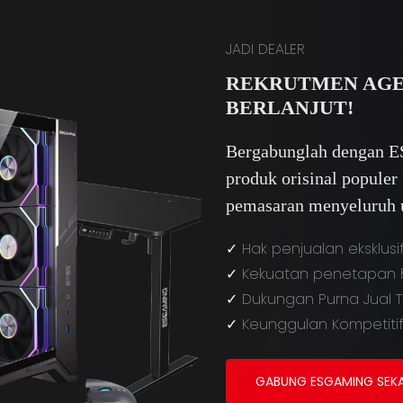
JADI DEALER
REKRUTMEN AGE
BERLANJUT!
Bergabunglah dengan E
produk orisinal popule
pemasaran menyeluruh un
✓
Hak penjualan eksklus
✓
Kekuatan penetapan ha
✓
Dukungan Purna Jual T
✓
Keunggulan Kompetitif
GABUNG ESGAMING SEK