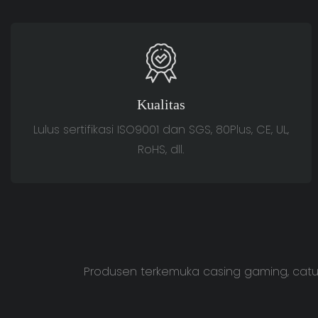
Kualitas
Lulus sertifikasi ISO9001 dan SGS, 80Plus, CE, UL,
RoHS, dll.
Produsen terkemuka casing gaming, catu 