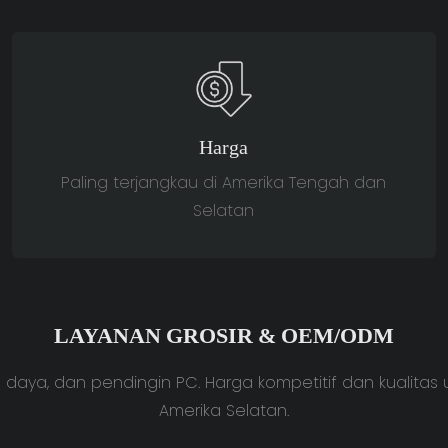
Harga
Paling terjangkau di Amerika Tengah dan
Selatan
LAYANAN GROSIR & OEM/ODM
daya, dan pendingin PC. Harga kompetitif dan kualitas u
Amerika Selatan.