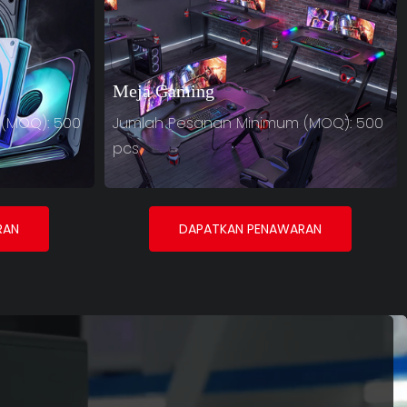
Meja Gaming
(MOQ): 500
Jumlah Pesanan Minimum (MOQ): 500
pcs
RAN
DAPATKAN PENAWARAN