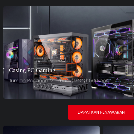
Casing PC Gaming
Jumlah Pesanan Minimum (MOQ): 500 pcs
DAPATKAN PENAWARAN