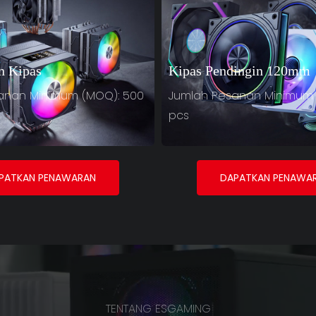
n Kipas
Kipas Pendingin 120mm
anan Minimum (MOQ): 500
Jumlah Pesanan Minimum 
pcs
PATKAN PENAWARAN
DAPATKAN PENAWA
TENTANG ESGAMING