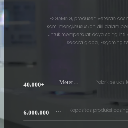
ESGAMING, produsen veteran casin
Kami mengkhususkan diri dalam pen
Untuk memperkuat daya saing inti k
secara global, Esgaming te
Meter
Pabrik seluas 
40.000+
Persegi
Se
Kapasitas produksi casin
6.000.000
se
T