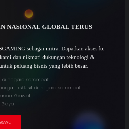
N NASIONAL GLOBAL TERUS
SGAMING sebagai mitra. Dapatkan akses ke
r kami dan nikmati dukungan teknologi &
tuk peluang bisnis yang lebih besar.
if di negara setempat
rga eksklusif di negara setempat
anpa Khawatir
 Biaya
ARANG