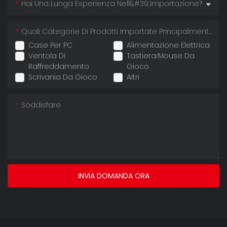
Hai Una Lunga Esperienza Nell&#39;importazione?
Quali Categorie Di Prodotti Importate Principalmente?
Case Per PC
Alimentazione Elettrica
Ventola Di
Tastiera/mouse Da
Raffreddamento
Gioco
Scrivania Da Gioco
Altri
Soddisfare
INVIA DOMANDA ORA