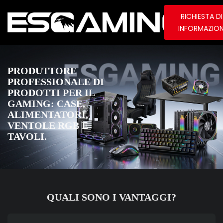
RICHIESTA DI
INFORMAZION
PRODUTTORE
PROFESSIONALE DI
PRODOTTI PER IL
GAMING: CASE,
ALIMENTATORI,
VENTOLE RGB E
TAVOLI.
QUALI SONO I VANTAGGI?