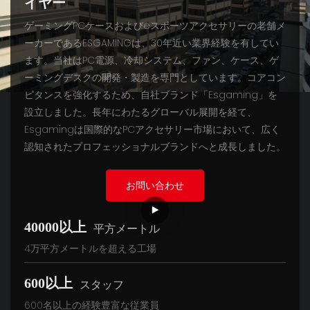
イヤー
ゲーミングPCケースおよびeスポーツアクセサリーの老舗メ
ーカーであるESGAMINGは、30年近い業界経験を有してい
ます。当社はPC電源、冷却システム、ファン、ケース、ゲ
ーミングデスクの開発・製造を専門としています。コアコン
ピタンスを強化するため、自社ブランド「Esgaming」を
設立しました。長年にわたるグローバル展開を経て、
Esgamingは国際的なPCアクセサリー市場において、広く
認知されたプロフェッショナルブランドへと成長しました。
お問い合わせ
40000以上
平方メートル
4万平方メートルを超える工場
600以上
スタッフ
600名以上の経験豊富な従業員