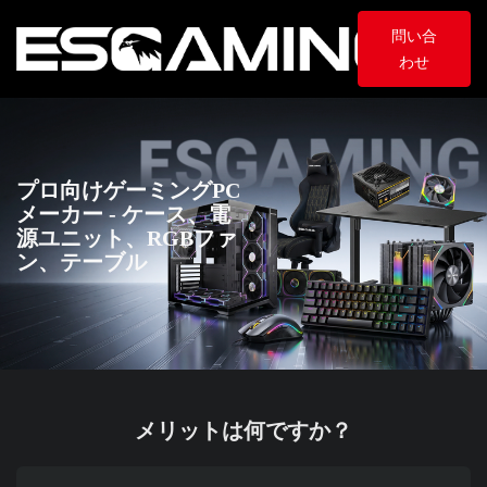
問い合
わせ
プロ向けゲーミングPC
メーカー - ケース、電
源ユニット、RGBファ
ン、テーブル
メリットは何ですか？