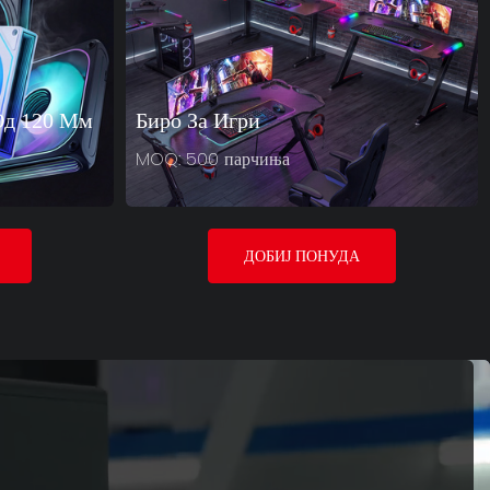
Од 120 Мм
Биро За Игри
MOQ: 500 парчиња
ДОБИЈ ПОНУДА