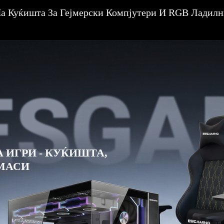
а Куќишта За Гејмерски Компјутери И RGB Ладилн
ИГРИ - КУЌИШТА,
 МАСИ