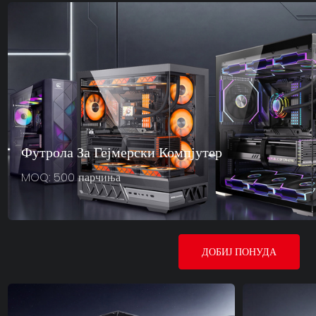
Футрола За Гејмерски Компјутер
MOQ: 500 парчиња
ДОБИЈ ПОНУДА