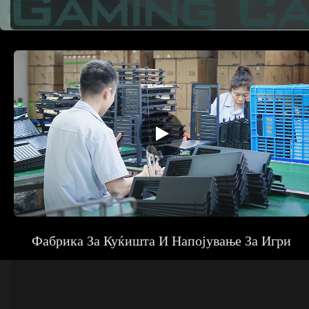
Фабрика За Куќишта И Напојување За Игри