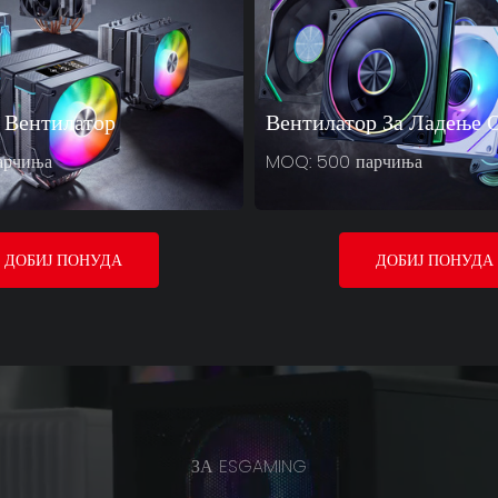
 Вентилатор
Вентилатор За Ладење 
арчиња
MOQ: 500 парчиња
ДОБИЈ ПОНУДА
ДОБИЈ ПОНУДА
ЗА ESGAMING