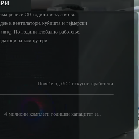
ГРИ
 има речиси 30 години искуство во
адење, вентилатори, куќишта и гејмерски
aming. По години глобално работење,
датоци за компјутери.
Повеќе од 600 искусни вработени
4 милиони комплети годишен капацитет за
производство на PSU