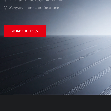
◎ Услужуваме само бизниси
ДОБИЈ ПОНУДА