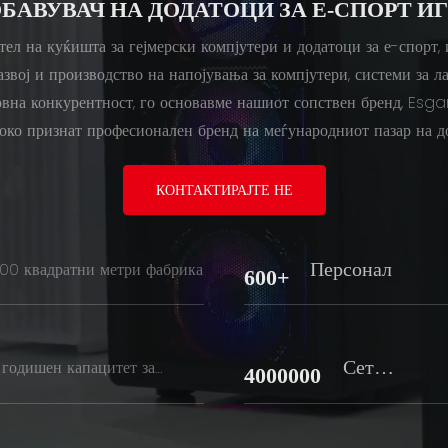
БАВУВАЧ НА ДОДАТОЦИ ЗА Е-СПОРТ И
л на куќишта за гејмерски компјутери и додатоци за е-спорт,
азвој и производство на напојувања за компјутери, системи за л
сновна конкурентност, го основавме нашиот сопствен бренд, Esg
о признат професионален бренд на меѓународниот пазар на до
КОНТАКТИРАЈТЕ НЕ
Персонал
00 квадратни метри фабрика
600+
Сетов
годишен капацитет за
4000000
во на кутии
И