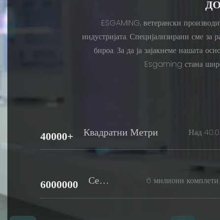
ДО
ESGAMING, ветерански производите
индустријата. Специјализирани сме за р
бироа. За да ја зајакнеме нашата о
Esgaming стана широк
Квадратни Метри
Над 40.0
40000+
Сетов
6 милиони комплети 
6000000
производст
И