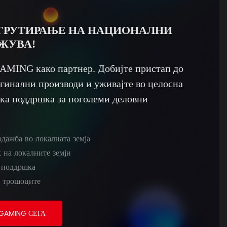
ГРУТИРАЊЕ НА НАЦИОНАЛНИ
ЖУВА!
AMING како партнер. Добијте пристап до
гинални производи и уживајте во целосна
ка поддршка за поголеми деловни
дажба во локалната земја
 на локалните земји
 поддршка
 трошоците
GAMING СЕГА