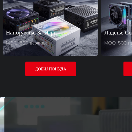
Напојување За Игри
Ладење Со
MOQ: 500 парчиња
MOQ: 500 п
ДОБИЈ ПОНУДА