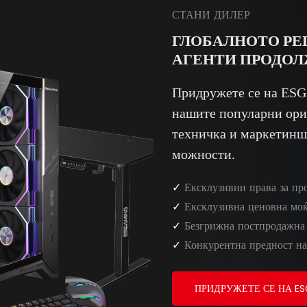
СТАНИ ДИЛЕР
ГЛОБАЛНОТО РЕ
АГЕНТИ ПРОДОЛ
Придружете се на ESG
нашите популарни ори
техничка и маркетинш
можности.
✓
Ексклузивни права за про
✓
Ексклузивна ценовна моќ
✓
Безгрижна постпродажна
✓
Конкурентна предност на
ПРИДРУЖЕТЕ СЕ НА ES