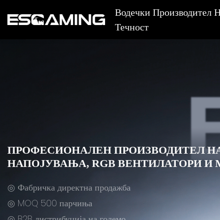
Водечки Производител Н
Течност
ПРОФЕСИОНАЛЕН ПРОИЗВОДИТЕЛ НА 
НАПОЈУВАЊА, RGB ВЕНТИЛАТОРИ И
◎ Фабричка директна продажба
◎ MOQ 500 парчиња
◎ B2B дистрибуција на големо