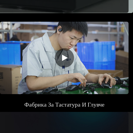
Фабрика
За Тастатура И Глувче