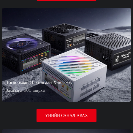
Тоглоомын Цахилгаан Хангамж
Захиалга: 500 ширхэг
ҮНИЙН САНАЛ АВАХ