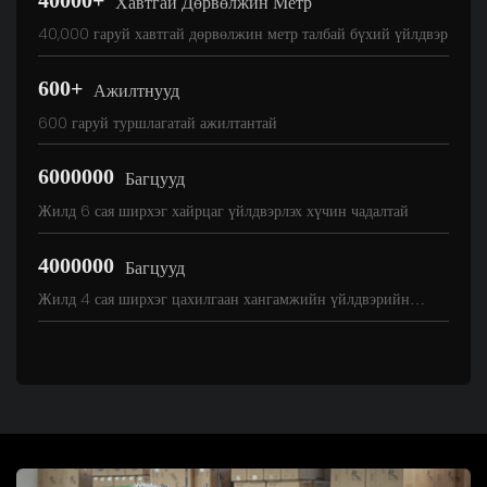
Хавтгай Дөрвөлжин Метр
40,000 гаруй хавтгай дөрвөлжин метр талбай бүхий үйлдвэр
600+
Ажилтнууд
600 гаруй туршлагатай ажилтантай
6000000
Багцууд
Жилд 6 сая ширхэг хайрцаг үйлдвэрлэх хүчин чадалтай
4000000
Багцууд
Жилд 4 сая ширхэг цахилгаан хангамжийн үйлдвэрийн
хүчин чадал