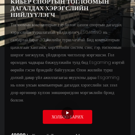
КИБЕР СПОРТЫН ТОГЛООМЫН
ДАГАЛДАХ ХЭРЭГСЛИЙН
НИЙЛҮҮЛЭГЧ
Тоглоомын компьютерын гэр болон цахим спортын дагалдах
хэрэгслийн туршлагатай үйлдвэрлэгч ESGAMING нь
салбартаа бараг 30 жилийн туршлагатай. Бид компьютерын
цахилгаан хангамж, хөргөлтийн систем, сэнс, гэр, тоглоомын
ширээг хөгжүүлэх, үйлдвэрлэх чиглэлээр мэргэшсэн. Гол
өрсөлдөх чадвараа бэхжүүлэхийн тулд бид Esgaming нэртэй
өөрийн гэсэн брэндийг байгуулсан. Олон жилийн турш
дэлхий даяар үйл ажиллагаагаа явуулсны дараа Esgaming
нь олон улсын компьютерын дагалдах хэрэгслийн зах зээл
дээр өргөнөөр хүлээн зөвшөөрөгдсөн мэргэжлийн брэнд
болсон.
ХОЛБОО БАРИХ
40000+