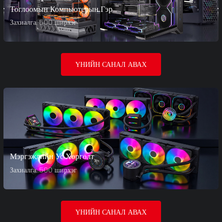
Тоглоомын Компьютерын Гэр
Захиалга: 500 ширхэг
ҮНИЙН САНАЛ АВАХ
Мэргэжлийн Ус Хөргөлт
Захиалга: 500 ширхэг
ҮНИЙН САНАЛ АВАХ