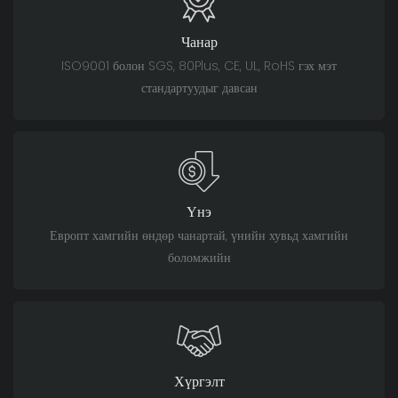
Чанар
ISO9001 болон SGS, 80Plus, CE, UL, RoHS гэх мэт
стандартуудыг давсан
Үнэ
Европт хамгийн өндөр чанартай, үнийн хувьд хамгийн
боломжийн
Хүргэлт