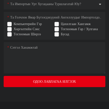
Та Импортын Урт Хугацааны Туршлагатай Юу?
Та Голчлон Ямар Бүтээгдэхүүний Ангиллуудыг Импортолдог Вэ
Компьютерийн Гэр
Цахилгаан Хангамж
Хөргөлтийн Сэнс
Тоглоомын Гар / Хулгана
Тоглоомын Ширээ
Бусад
Сэтгэл Ханамжтай
ОДОО ЛАВЛАГАА ИЛГЭЭХ