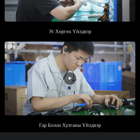
Ус Хөргөх
Үйлдвэр
Гар Болон Хулганы
Үйлдвэр