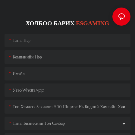
ХОЛБОО БАРИХ
ESGAMING
Таны Нэр
Компанийн Нэр
Имэйл
Утас/whatsApp
Тоо Хэмжээ: Захиалга 500 Ширхэг Нь Бидний Хамгийн Хямд Үнийг Нээж Өгдөг!
Таны Бизнесийн Гол Салбар