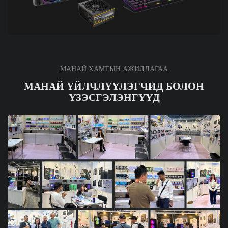
МАНАЙ ХАМТЫН АЖИЛЛАГАА
МАНАЙ ҮЙЛЧЛҮҮЛЭГЧИД БОЛОН
ҮЗЭСГЭЛЭНГҮҮД