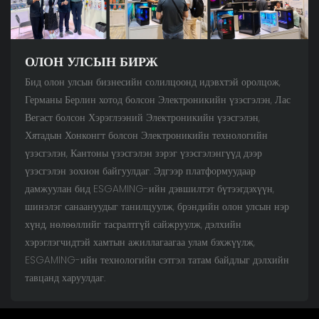
ОЛОН УЛСЫН БИРЖ
Бид олон улсын бизнесийн солилцоонд идэвхтэй оролцож,
Германы Берлин хотод болсон Электроникийн үзэсгэлэн, Лас
Вегаст болсон Хэрэглээний Электроникийн үзэсгэлэн,
Хятадын Хонконгт болсон Электроникийн технологийн
үзэсгэлэн, Кантоны үзэсгэлэн зэрэг үзэсгэлэнгүүд дээр
үзэсгэлэн зохион байгуулдаг. Эдгээр платформуудаар
дамжуулан бид ESGAMING-ийн дэвшилтэт бүтээгдэхүүн,
шинэлэг санаануудыг танилцуулж, брэндийн олон улсын нэр
хүнд, нөлөөллийг тасралтгүй сайжруулж, дэлхийн
хэрэглэгчидтэй хамтын ажиллагаагаа улам бэхжүүлж,
ESGAMING-ийн технологийн сэтгэл татам байдлыг дэлхийн
тавцанд харуулдаг.