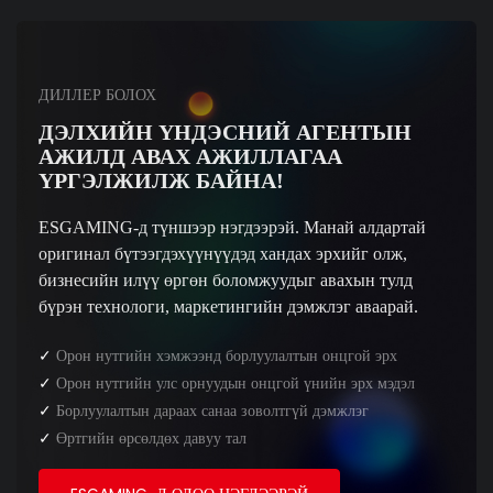
ДИЛЛЕР БОЛОХ
ДЭЛХИЙН ҮНДЭСНИЙ АГЕНТЫН
АЖИЛД АВАХ АЖИЛЛАГАА
ҮРГЭЛЖИЛЖ БАЙНА!
ESGAMING-д түншээр нэгдээрэй. Манай алдартай
оригинал бүтээгдэхүүнүүдэд хандах эрхийг олж,
бизнесийн илүү өргөн боломжуудыг авахын тулд
бүрэн технологи, маркетингийн дэмжлэг аваарай.
✓
Орон нутгийн хэмжээнд борлуулалтын онцгой эрх
✓
Орон нутгийн улс орнуудын онцгой үнийн эрх мэдэл
✓
Борлуулалтын дараах санаа зоволтгүй дэмжлэг
✓
Өртгийн өрсөлдөх давуу тал