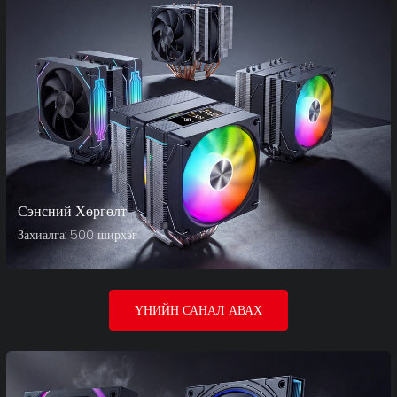
Сэнсний Хөргөлт
Захиалга: 500 ширхэг
ҮНИЙН САНАЛ АВАХ