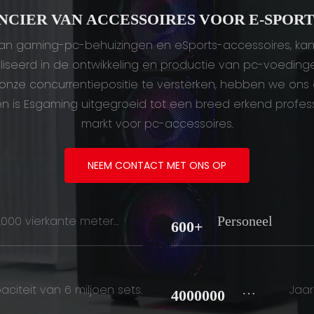
NCIER VAN ACCESSOIRES VOOR E-SPOR
an gaming-pc-behuizingen en eSports-accessoires, kan 
liseerd in de ontwikkeling en productie van pc-voedingen
nze concurrentiepositie te versterken, hebben we ons e
ten is Esgaming uitgegroeid tot een breed erkend profes
markt voor pc-accessoires.
NEEM CONTACT MET ONS OP
Personeel
000 vierkante meter
600+
eksoppervlakte
Set
aciteit van 6 miljoen sets.
Jaar
4000000
S