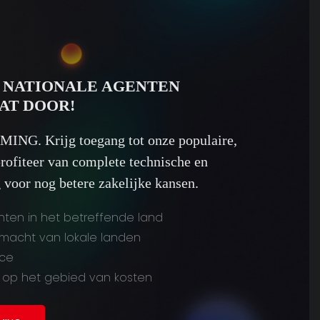
 NATIONALE AGENTEN
AT DOOR!
ING. Krijg toegang tot onze populaire,
profiteer van complete technische en
voor nog betere zakelijke kansen.
hten in het betreffende land
gsmacht van lokale landen
ice
 op het gebied van kosten