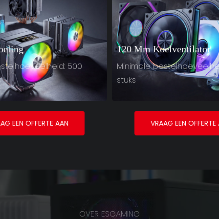
oeling
120 Mm Koelventilator
stelhoeveelheid: 500
Minimale bestelhoeveelhe
stuks
AG EEN OFFERTE AAN
VRAAG EEN OFFERTE
OVER ESGAMING