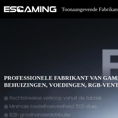
Toonaangevende Fabrikan
PROFESSIONELE FABRIKANT VAN GAM
BEHUIZINGEN, VOEDINGEN, RGB-VENT
◎ Rechtstreekse verkoop vanuit de fabriek
◎ Minimale bestelhoeveelheid: 500 stuks
◎ B2B-groothandeldistributie