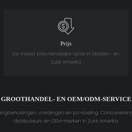
Prijs
De meest prijsvriendelijke optie in Midden- en
Zuid-Amerika
GROOTHANDEL- EN OEM/ODM-SERVICE
gbehuizingen, voedingen en pc-koeling. Concurrerende p
distributeurs en OEM-merken in Zuid-Amerika.