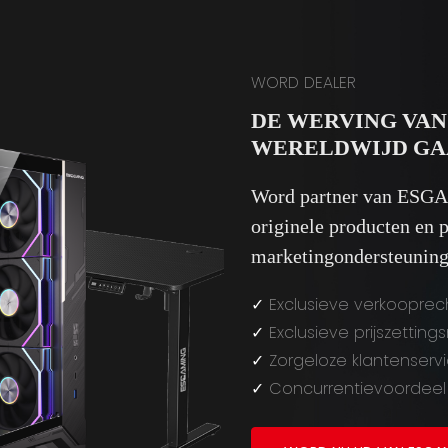
WORD DEALER
DE WERVING VAN
WERELDWIJD GA
Word partner van ESGAM
originele producten en 
marketingondersteuning 
✓
Exclusieve verkooprec
✓
Exclusieve prijszettin
✓
Zorgeloze klantenserv
✓
Concurrentievoordeel