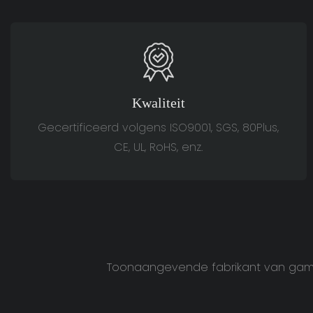
Kwaliteit
Gecertificeerd volgens ISO9001, SGS, 80Plus,
CE, UL, RoHS, enz.
Toonaangevende fabrikant van gamin