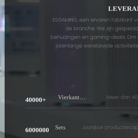
LEVERA
ESGAMING, een ervaren fabrikant v
de branche. We zijn gespecia
behuizingen en gaming-desks. Om o
jarenlange wereldwijde activitei
Vierkante
Meer dan 40.
40000+
fabri
Meters
Sets
Jaarlijkse productiecap
6000000