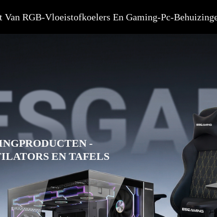
t Van RGB-Vloeistofkoelers En Gaming-Pc-Behuizing
INGPRODUCTEN -
ILATORS EN TAFELS