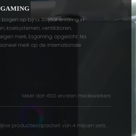
TGAMING
bogen op bijna 30 jaar ervaring in
, koelsystemen, ventilatoren,
igen merk, Esgaming, opgericht. Na
sioneel merk op de internationale
Meer dan 600 ervaren medewerkers
lijkse productiecapaciteit van 4 miljoen sets
PSU's