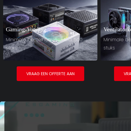
Gaming-Voeding
Ventilatork
Minimale bestelhoeveelheid: 500
Minimale be
stuks
stuks
VRAAG EEN OFFERTE AAN
VRA