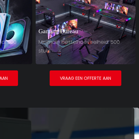
Gaming Bureau
id: 500
Minimale bestelhoeveelheid: 500
stuks
 AAN
VRAAG EEN OFFERTE AAN