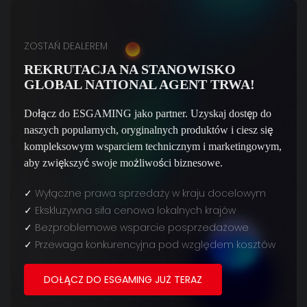
ZOSTAŃ DEALEREM
REKRUTACJA NA STANOWISKO
GLOBAL NATIONAL AGENT TRWA!
Dołącz do ESGAMING jako partner. Uzyskaj dostęp do
naszych popularnych, oryginalnych produktów i ciesz się
kompleksowym wsparciem technicznym i marketingowym,
aby zwiększyć swoje możliwości biznesowe.
✓
Wyłączne prawa sprzedaży w kraju docelowym
✓
Ekskluzywna siła cenowa lokalnych krajów
✓
Bezproblemowe wsparcie posprzedażowe
✓
Przewaga konkurencyjna pod względem kosztów
DOŁĄCZ DO ESGAMING JUŻ TERAZ