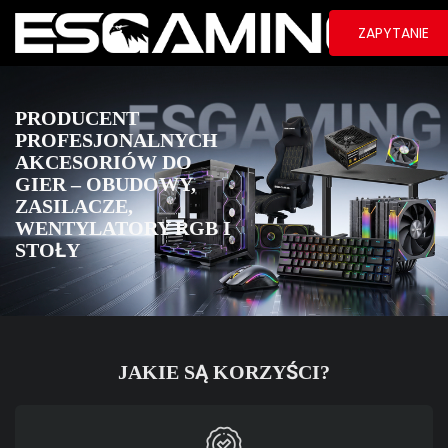
ZAPYTANIE
PRODUCENT
PROFESJONALNYCH
AKCESORIÓW DO
GIER – OBUDOWY,
ZASILACZE,
WENTYLATORY RGB I
STOŁY
JAKIE SĄ KORZYŚCI?