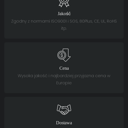
Jakość
Zgodny z normami ISO9001 i SGS, 80Plus, CE, UL, RoHS
itp.
Cena
Wysoka jakość i najbardziej przyjazna cena w
Europie
Dostawa