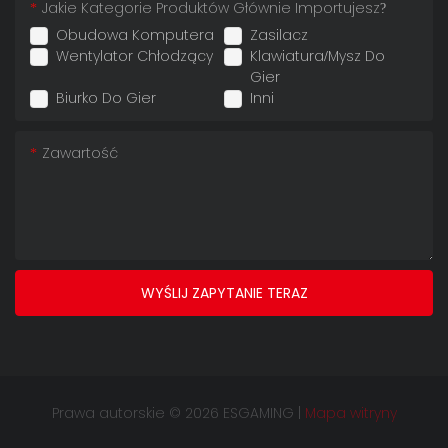
Jakie Kategorie Produktów Głównie Importujesz?
Obudowa Komputera
Zasilacz
Wentylator Chłodzący
Klawiatura/mysz Do
Gier
Biurko Do Gier
Inni
Zawartość
WYŚLIJ ZAPYTANIE TERAZ
Prawa autorskie © 2026 ESGAMING |
Mapa witryny