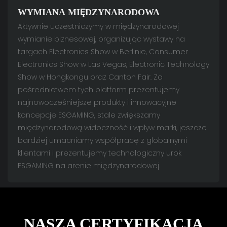
WYMIANA MIĘDZYNARODOWA
Aktywnie uczestniczymy w międzynarodowej
wymianie biznesowej, organizując wystawy na
targach Electronics Show w Berlinie, Consumer
Electronics Show w Las Vegas, Electronic Technology
Show w Hongkongu oraz Canton Fair. Za
pośrednictwem tych platform prezentujemy
najnowocześniejsze produkty i innowacyjne
koncepcje ESGAMING, stale zwiększamy
międzynarodową widoczność i wpływ marki, jeszcze
bardziej umacniamy współpracę z globalnymi
klientami i prezentujemy technologiczny urok
ESGAMING na arenie międzynarodowej.
NASZA CERTYFIKACJA