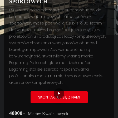
SPORTOWYCH
ESGAMING, doświadczony producent obudów do
komputerów gamingowych i akcesoriów e-
sportowych, może pochwalić się blisko 30-letnim
doświadczeniem w branży. Specjalizujemy się w
projektowaniu i produkcji zasilaczy komputerowych,
systemów chłodzenia, wentylatorów, obudów i
biurek gamingowych. Aby wzmocnić naszą
konkurencyjność, stworzyliśmy własną markę
Esgaming. Po latach globalnej działalności,
Esgaming stał się szeroko rozpoznawalną,
profesjonalną marką na międzynarodowym rynku
akcesoriów komputerowych.
SKONTAKTUJ SIĘ Z NAMI
40000+
Metrów Kwadratowych