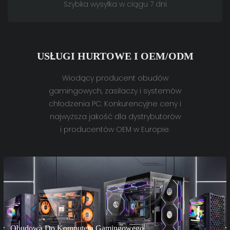
Szybka wysyłka w ciągu 7 dni
USŁUGI HURTOWE I OEM/ODM
Wiodący producent obudów
gamingowych, zasilaczy i systemów
chłodzenia PC. Konkurencyjne ceny i
najwyższa jakość dla dystrybutorów
i producentów OEM w Europie.
Obudowa Do Komputera Gamingowego