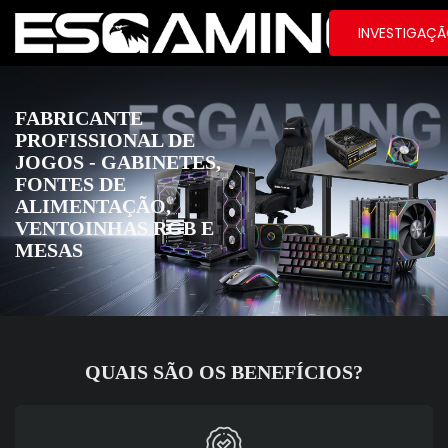
INVESTIGAÇ
FABRICANTE
PROFISSIONAL DE
JOGOS - GABINETES,
FONTES DE
ALIMENTAÇÃO,
VENTOINHAS RGB E
MESAS
QUAIS SÃO OS BENEFÍCIOS?