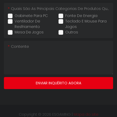
Quais São As Principais Categorias De Produtos Que Você Importa?
Gabinete Para PC
Fonte De Energia
Ventilador De
Teclado E Mouse Para
Resfriamento
Jogos
Mesa De Jogos
Outros
Contente
ENVIAR INQUÉRITO AGORA
Copyright © 2026 ESGAMING |
Mapa do site