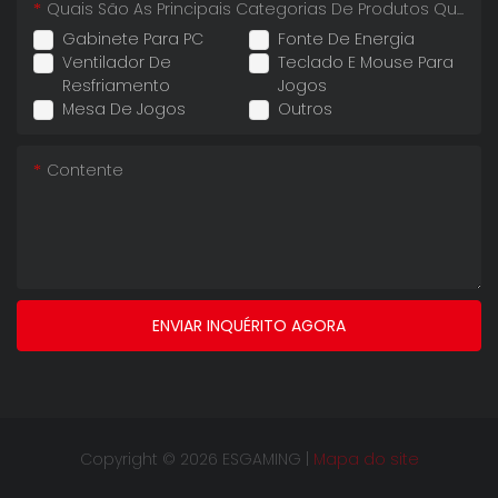
Quais São As Principais Categorias De Produtos Que Você Importa?
Gabinete Para PC
Fonte De Energia
Ventilador De
Teclado E Mouse Para
Resfriamento
Jogos
Mesa De Jogos
Outros
Contente
ENVIAR INQUÉRITO AGORA
Copyright © 2026 ESGAMING |
Mapa do site