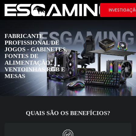
INVESTIGAÇ
FABRICANTE
PROFISSIONAL DE
JOGOS - GABINETES,
FONTES DE
ALIMENTAÇÃO,
VENTOINHAS RGB E
MESAS
QUAIS SÃO OS BENEFÍCIOS?