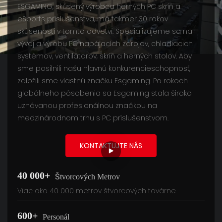
ESGAMING, skúsený výrobca herných PC skríň a
eSports príslušenstva, má takmer 30 rokov
skúseností v tomto odvetví. Špecializujeme sa na
vývoj a výrobu PC napájacích zdrojov, chladiacich
systémov, ventilátorov, skríň a herných stolov. Aby
sme posilnili našu hlavnú konkurencieschopnosť,
založili sme vlastnú značku Esgaming. Po rokoch
globálneho pôsobenia sa Esgaming stala široko
uznávanou profesionálnou značkou na
medzinárodnom trhu s PC príslušenstvom.
KONTAKTUJTE NÁS
40 000+
Štvorcových Metrov
Viac ako 40 000 metrov štvorcových továrne
600+
Personál