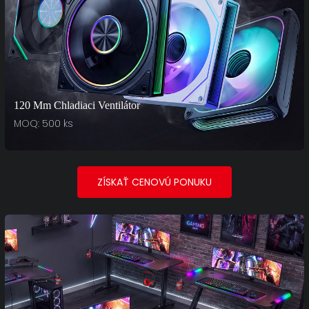
120 Mm Chladiaci Ventilátor
MOQ: 500 ks
ZÍSKAŤ CENOVÚ PONUKU