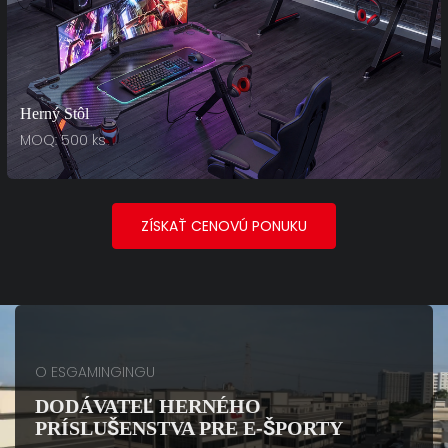
Herný Stôl
MOQ: 500 ks
ZÍSKAŤ CENOVÚ PONUKU
O ESGAMINGINGU
DODÁVATEĽ HERNÉHO
PRÍSLUŠENSTVA PRE E-ŠPORTY