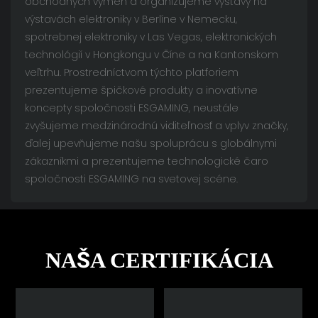
obchodných výmen a organizujeme výstavy na
výstavách elektroniky v Berlíne v Nemecku,
spotrebnej elektroniky v Las Vegas, elektronických
technológií v Hongkongu v Číne a na Kantonskom
veľtrhu. Prostredníctvom týchto platforiem
prezentujeme špičkové produkty a inovatívne
koncepty spoločnosti ESGAMING, neustále
zvyšujeme medzinárodnú viditeľnosť a vplyv značky,
ďalej upevňujeme našu spoluprácu s globálnymi
zákazníkmi a prezentujeme technologické čaro
spoločnosti ESGAMING na svetovej scéne.
NAŠA CERTIFIKÁCIA