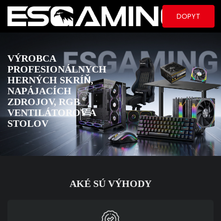
DOPYT
VÝROBCA
PROFESIONÁLNYCH
HERNÝCH SKRÍŇ,
NAPÁJACÍCH
ZDROJOV, RGB
VENTILÁTOROV A
STOLOV
AKÉ SÚ VÝHODY