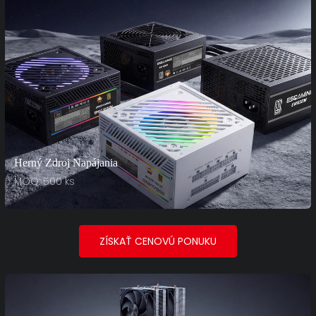
Herný Zdroj Napájania
MOQ: 500 ks
ZÍSKAŤ CENOVÚ PONUKU