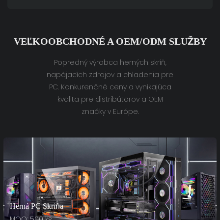
VEĽKOOBCHODNÉ A OEM/ODM SLUŽBY
Popredný výrobca herných skríň,
napájacích zdrojov a chladenia pre
PC. Konkurenčné ceny a vynikajúca
kvalita pre distribútorov a OEM
značky v Európe.
Herná PC Skriňa
MOQ: 500 ks