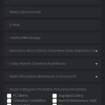
Názov Spoločnosti
E-Mail
Telefón/whatsApp
Množstvo: MOQ 500 Ks Odomkne Našu Najnižšiu Cenu!
Vaše Hlavné Odvetvie Podnikania
Máte Dlhodobé Skúsenosti S Dovozom?
Ktoré Kategórie Produktov Prevažne Dovážate
PC Skriňa
Napájací Zdroj
Chladiaci Ventilátor
Herná Klávesnica / Myš