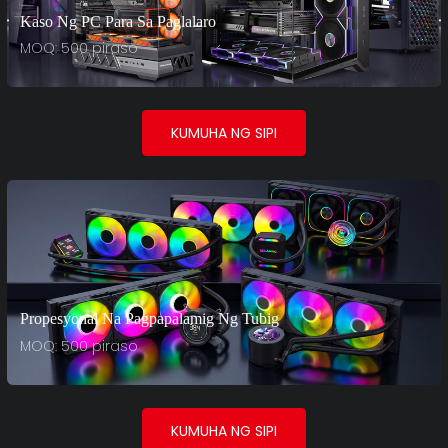
Kaso Ng PC Para Sa Paglalaro
MOQ: 500 piraso
KUMUHA NG SIPI
Propesyonal Na Pagpapalamig Ng Tubig
MOQ: 500 piraso
KUMUHA NG SIPI