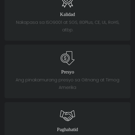
Kalidad
Nakapasa sa ISO9001 at SGS, 80Plus, CE, UL, RoHS,
atbp.
Presyo
Ang pinakamurang presyo sa Gitnang at Timog
Amerika
Paghahatid