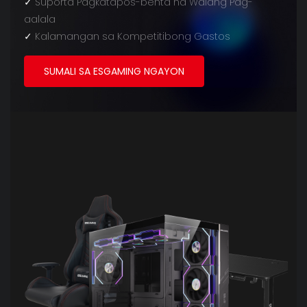
✓
Suporta Pagkatapos-benta na Walang Pag-
aalala
✓
Kalamangan sa Kompetitibong Gastos
SUMALI SA ESGAMING NGAYON