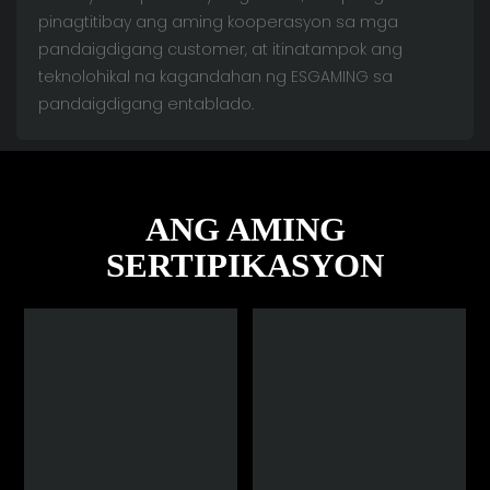
pinagtitibay ang aming kooperasyon sa mga
pandaigdigang customer, at itinatampok ang
teknolohikal na kagandahan ng ESGAMING sa
pandaigdigang entablado.
ANG AMING
SERTIPIKASYON