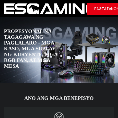
PAGTATANO
PROPESYONAL NA
TAGAGAWA NG
PAGLALARO - MGA
KASO, MGA SUPLAY
NG KURYENTE, MGA
RGB FAN, AT MGA
MESA
ANO ANG MGA BENEPISYO