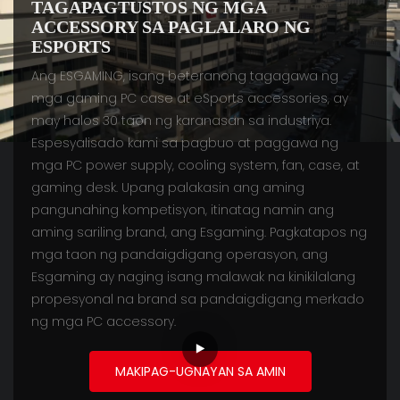
TAGAPAGTUSTOS NG MGA
ACCESSORY SA PAGLALARO NG
ESPORTS
Ang ESGAMING, isang beteranong tagagawa ng
mga gaming PC case at eSports accessories, ay
may halos 30 taon ng karanasan sa industriya.
Espesyalisado kami sa pagbuo at paggawa ng
mga PC power supply, cooling system, fan, case, at
gaming desk. Upang palakasin ang aming
pangunahing kompetisyon, itinatag namin ang
aming sariling brand, ang Esgaming. Pagkatapos ng
mga taon ng pandaigdigang operasyon, ang
Esgaming ay naging isang malawak na kinikilalang
propesyonal na brand sa pandaigdigang merkado
ng mga PC accessory.
MAKIPAG-UGNAYAN SA AMIN