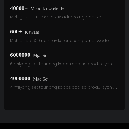
40000+
Metro Kuwadrado
Mahigit 40,000 metro kuwadrado ng pabrika
600+
Kawani
Mahigit sa 600 na may karanasang empleyado
6000000
Mga Set
6 milyong set taunang kapasidad sa produksyon ng
kaso
4000000
Mga Set
4 milyong set taunang kapasidad sa produksyon ng
PSU