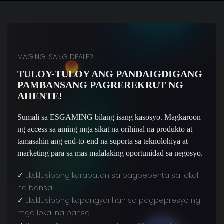
MAGING ISANG DEALER
TULOY-TULOY ANG PANDAIGDIGANG
PAMBANSANG PAGREREKRUT NG
AHENTE!
Sumali sa ESGAMING bilang isang kasosyo. Magkaroon
ng access sa aming mga sikat na orihinal na produkto at
tamasahin ang end-to-end na suporta sa teknolohiya at
marketing para sa mas malalaking oportunidad sa negosyo.
✓
Eksklusibong karapatan sa pagbebenta sa lokal
na bansa
✓
Eksklusibong kapangyarihan sa pagpepresyo ng
mga lokal na bansa