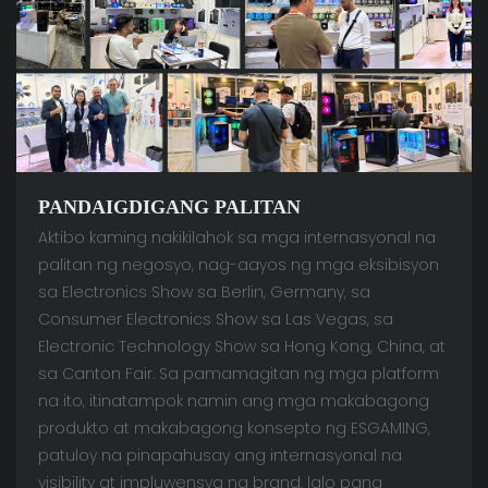
PANDAIGDIGANG PALITAN
Aktibo kaming nakikilahok sa mga internasyonal na
palitan ng negosyo, nag-aayos ng mga eksibisyon
sa Electronics Show sa Berlin, Germany, sa
Consumer Electronics Show sa Las Vegas, sa
Electronic Technology Show sa Hong Kong, China, at
sa Canton Fair. Sa pamamagitan ng mga platform
na ito, itinatampok namin ang mga makabagong
produkto at makabagong konsepto ng ESGAMING,
patuloy na pinapahusay ang internasyonal na
visibility at impluwensya ng brand, lalo pang