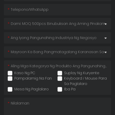
Telepono/whatsApp
Dami: MOQ 500pcs Binubuksan Ang Aming Pinakamababang Presyo!
Ang Iyong Pangunahing Industriya Ng Negosyo
Mayroon Ka Bang Pangmatagalang Karanasan Sa Pag-Import
Aling Mga Kategorya Ng Produkto Ang Pangunahing Inaangkat Mo
Kaso Ng PC
Suplay Ng Kuryente
Pampalamig Na Fan
Keyboard / Mouse Para
Sa Paglalaro
Mesa Ng Paglalaro
Iba Pa
Nilalaman