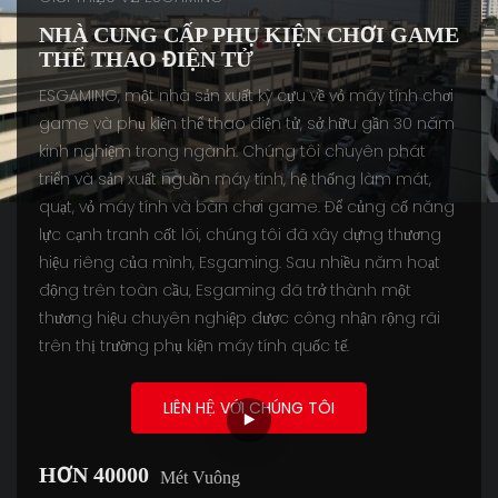
NHÀ CUNG CẤP PHỤ KIỆN CHƠI GAME
THỂ THAO ĐIỆN TỬ
ESGAMING, một nhà sản xuất kỳ cựu về vỏ máy tính chơi
game và phụ kiện thể thao điện tử, sở hữu gần 30 năm
kinh nghiệm trong ngành. Chúng tôi chuyên phát
triển và sản xuất nguồn máy tính, hệ thống làm mát,
quạt, vỏ máy tính và bàn chơi game. Để củng cố năng
lực cạnh tranh cốt lõi, chúng tôi đã xây dựng thương
hiệu riêng của mình, Esgaming. Sau nhiều năm hoạt
động trên toàn cầu, Esgaming đã trở thành một
thương hiệu chuyên nghiệp được công nhận rộng rãi
trên thị trường phụ kiện máy tính quốc tế.
LIÊN HỆ VỚI CHÚNG TÔI
HƠN 40000
Mét Vuông