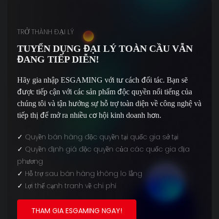
TRỞ THÀNH ĐẠI LÝ
TUYỂN DỤNG ĐẠI LÝ TOÀN CẦU VẪN
ĐANG TIẾP DIỄN!
Hãy gia nhập ESGAMING với tư cách đối tác. Bạn sẽ
được tiếp cận với các sản phẩm độc quyền nổi tiếng của
chúng tôi và tận hưởng sự hỗ trợ toàn diện về công nghệ và
tiếp thị để mở ra nhiều cơ hội kinh doanh hơn.
✓
Quyền bán hàng độc quyền tại quốc gia sở tại
✓
Quyền định giá độc quyền của các quốc gia địa
phương
✓
Hỗ trợ sau bán hàng không lo lắng
✓
Lợi thế cạnh tranh về chi phí
THAM GIA ESGAMING NGAY!