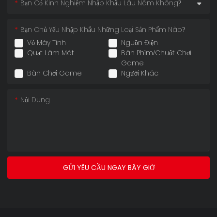
Bạn Có Kinh Nghiệm Nhập Khẩu Lâu Năm Không?
Bạn Chủ Yếu Nhập Khẩu Những Loại Sản Phẩm Nào?
Vỏ Máy Tính
Nguồn Điện
Quạt Làm Mát
Bàn Phím/Chuột Chơi
Game
Bàn Chơi Game
Người Khác
Nội Dung
GỬI YÊU CẦU NGAY BÂY GIỜ