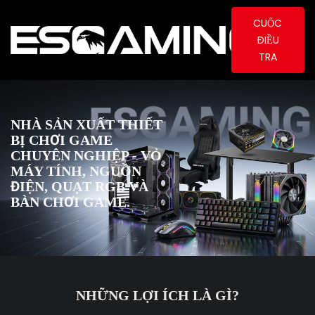
CUỘC
ĐIỀU
TRA
NHÀ SẢN XUẤT THIẾT
BỊ CHƠI GAME
CHUYÊN NGHIỆP - VỎ
MÁY TÍNH, NGUỒN
ĐIỆN, QUẠT RGB VÀ
BÀN CHƠI GAME.
NHỮNG LỢI ÍCH LÀ GÌ?