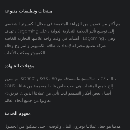
منتجات وتطبيقات متنوعة
مع أكثر من عقدين من الزراعة المتعمقة في مجال الكمبيوتر الشخصي
، تهدف Esgaming إلى توسيع تأثير العلامة التجارية الدولية ، على
أنشأت في وقت واحد علامتها التجارية الخاصة ، Esgaming ، وهي
شركة تصنيع محترفة لإمدادات طاقة الكمبيوتر والمراوح وحالة
الكمبيوتر ومكتب الألعاب
مؤهلات الشهادة
تم تمرير ISO9001 و SGS ، منتجاتنا مصدقة مع 80Plus ، CE ، UL ،
ROHS ، إلخ. جميع المنتجات هي صب خاص بنا ، المصممة من قبلنا
R&فريق D. أيضا ، بعض أفكار التصميم لدينا تأتي من عملائنا الذين
تعاونوا من جميع أنحاء العالم
مفهوم الخدمة
هدفنا هو جعل عملائنا يوفرون المال والوقت ، حتى يتمكنوا من الحصول