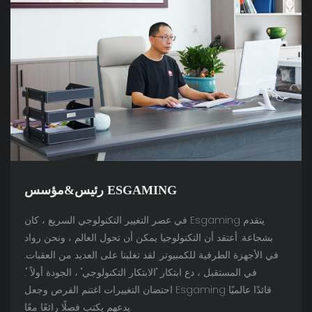
رئيس&مؤسس ESGAMING
في عصر التغيير التكنولوجي السريع ، كان Esgaming يتقدم
بشجاعة. أعتقد أن التكنولوجيا يمكن أن تحول العالم ، ونحن رواد
في الأجهزة الطرفية للكمبيوتر. لقد تغلبنا على العديد من العقبات.
في المستقبل ، دع ابتكار "الابتكار التكنولوجي" ، الجودة أولاً ".
احتضان التغييرات اغتنم الفرص وجعل Esgaming قائدًا عالميًا
يدعهم يكتب فصلًا رائعًا معًا.