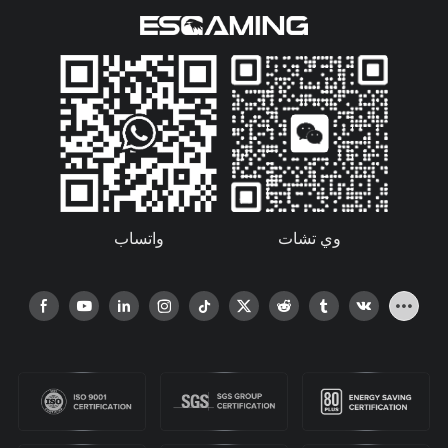
واتساب
وي تشات