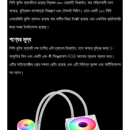
পিসি কুলিং ফ্যানটিতে রয়েছে প্রিজম ৩৬০ হোয়াইট ডিজাইন, যার শক্তিশালী তাপ
অপচয়, বুদ্ধিমান তাপমাত্রা নিয়ন্ত্রণ এবং টেকসই নির্মাণ। এতে একটি ১২০ মিমি
এআরজিবি কুলিং ফ্যানও রয়েছে যার অসীম মিরর ইফেক্ট রয়েছে এবং একাধিক প্ল্যাটফর্মের
জন্য সহজ ইনস্টলেশন রয়েছে।
পণ্যের মূল্য
পিসি কুলিং ফ্যানটি দক্ষ তাপীয় এসি চ্যানেল ডিজাইন, তাপ অপচয় বৃদ্ধির জন্য S-
আকৃতির ফিন এবং একটি এক-কী সিঙ্ক্রোনাস RGB আলোর প্রভাব প্রদান করে।
এটির সাইবেনেটিক্স গোল্ড দক্ষতা রেটিং রয়েছে এবং এটি বিভিন্ন সুরক্ষা এবং সার্টিফিকেশন
সহ আসে।