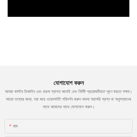
যোগাযোগ করুন
আমরা কাস্টম ডিজাইন এবং ধারনা স্বাগত জানাই এবং নির্দিষ্ট প্রয়োজনীয়তা পূরণ করতে সক্ষম।
আরো তথ্যের জন্য, দয়া করে ওয়েবসাইট পরিদর্শন করুন অথবা সরাসরি প্রশ্ন বা অনুসন্ধানের
সাথে আমাদের সাথে যোগাযোগ করুন।
নাম