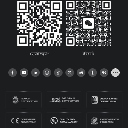
হোয়াটসঅ্যাপ
উইচ্যাট