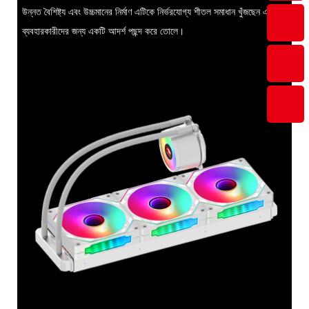
উন্নত বৈশিষ্ট্য এবং উচ্চমানের নির্মাণ এটিকে নির্ভরযোগ্য শীতল সমাধান খুঁজছেন এমন
ব্যবহারকারীদের জন্য একটি আদর্শ পছন্দ করে তোলে।