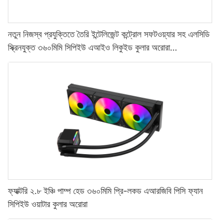
নতুন নিজস্ব প্রযুক্তিতে তৈরি ইন্টেলিজেন্ট কন্ট্রোল সফটওয়্যার সহ এলসিডি
স্ক্রিনযুক্ত ৩৬০মিমি সিপিইউ এআইও লিকুইড কুলার অরোরা
এলিট-১৭৭৩৯১৩৮০৫৪১২৮৬৫
ফ্যাক্টরি ২.৮ ইঞ্চি পাম্প হেড ৩৬০মিমি প্রি-লকড এআরজিবি পিসি ফ্যান
সিপিইউ ওয়াটার কুলার অরোরা