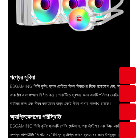
পণ্যের সুবিধা
ESGAMING পিসি কুলিং ফ্যান তৈরিতে বিশদ বিবরণের দিকে মনোযোগ দেয়, সূক্ষ্ম
কারুশিল্প এবং গুণমান নিশ্চিত করে। পণ্যটিতে সুরক্ষার জন্য একটি পলিমার ব্রেইড
বাইরের জাল এবং নীরব ব্যবহারের জন্য একটি নীরব পাখার নকশাও রয়েছে।
অ্যাপ্লিকেশনের পরিস্থিতি
ESGAMING পিসি কুলিং ফ্যানটি গেমিং সেটআপ, ওয়ার্কস্টেশন এবং উচ্চ-কার্যক্ষমতা
সম্পন্ন কম্পিউটিং সিস্টেম সহ বিভিন্ন অ্যাপ্লিকেশনে ব্যবহারের জন্য উপযুক্ত। এর