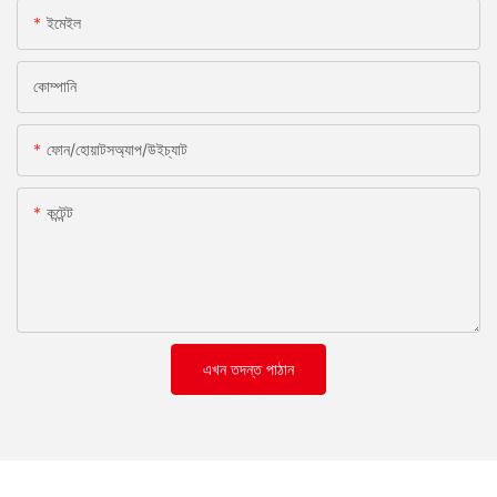
ইমেইল
কোম্পানি
ফোন/হোয়াটসঅ্যাপ/উইচ্যাট
কন্টেন্ট
এখন তদন্ত পাঠান