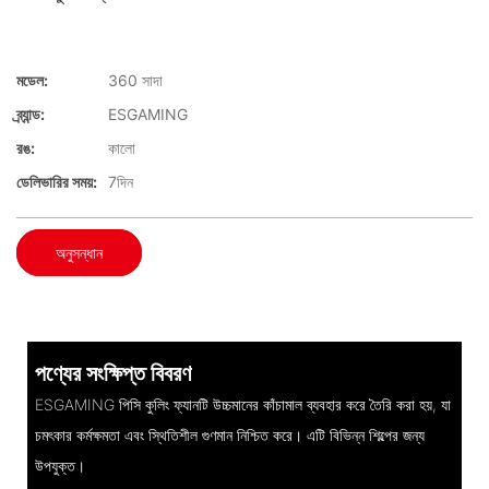
মডেল:
360 সাদা
ব্র্যান্ড:
ESGAMING
রঙ:
কালো
ডেলিভারির সময়:
7দিন
অনুসন্ধান
পণ্যের সংক্ষিপ্ত বিবরণ
ESGAMING পিসি কুলিং ফ্যানটি উচ্চমানের কাঁচামাল ব্যবহার করে তৈরি করা হয়, যা
চমৎকার কর্মক্ষমতা এবং স্থিতিশীল গুণমান নিশ্চিত করে। এটি বিভিন্ন শিল্পের জন্য
উপযুক্ত।