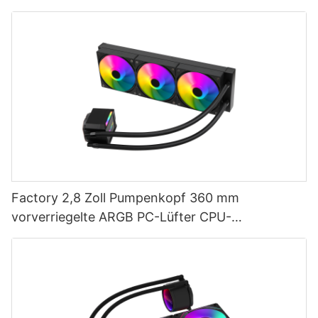
Flüssigkeitskühler mit LCD-Bildschirm AURORA
ELITE-1773913805412865
Factory 2,8 Zoll Pumpenkopf 360 mm
vorverriegelte ARGB PC-Lüfter CPU-
Wasserkühlung AURORA