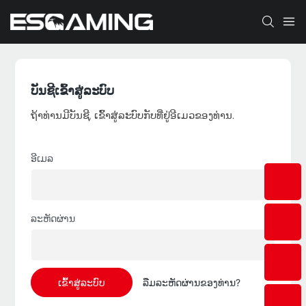
ບັນຊີເຂົ້າສູ່ລະບົບ
ຖ້າທ່ານມີບັນຊີ, ເຂົ້າສູ່ລະບົບກັບທີ່ຢູ່ອີເມວຂອງທ່ານ.
ອີເມລ
ລະຫັດຜ່ານ
ເຂົ້າ​ສູ່​ລະ​ບົບ
ລືມລະຫັດຜ່ານຂອງທ່ານ?