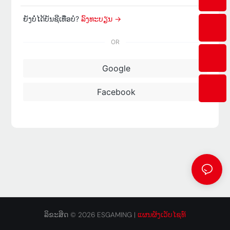
ຍັງບໍ່ໄດ້ບັນຊີເທື່ອບໍ?
ລົງ​ທະ​ບຽນ →
OR
Google
Facebook
ລິຂະສິດ © 2026 ESGAMING |
ແຜນຜັງເວັບໄຊທ໌