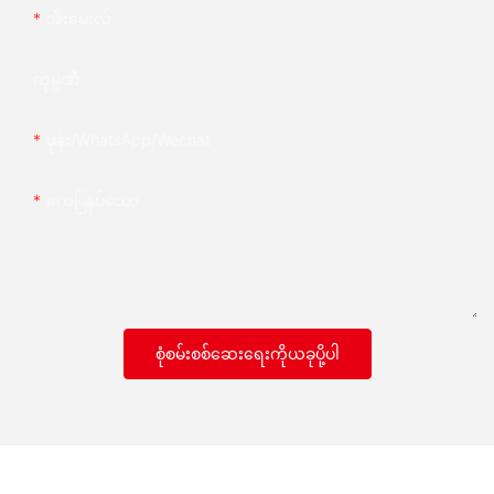
အီးမေးလ်
ကုမ္ပဏီ
ဖုန်း/whatsApp/wechat
ကေြနပ်သော
စုံစမ်းစစ်ဆေးရေးကိုယခုပို့ပါ