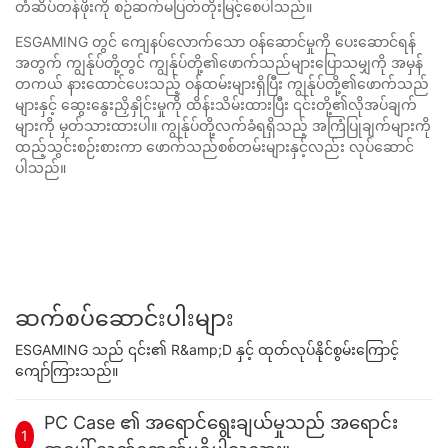
တံဆိပ်တန်ဖိုးကို စဉ်ဆက်မပြတ်တိုးမြင့်စေပါသည်။
ESGAMING တွင် ကျေနပ်လောက်သော ဝန်ဆောင်မှုကို ပေးဆောင်ရန်
အတွက် ကျွန်ုပ်တို့တွင် ကျွန်ုပ်တို့၏ဖောက်သည်များပြောသမျှကို အမှန်
တကယ် နားထောင်ပေးသည့် ဝန်ထမ်းများရှိပြီး ကျွန်ုပ်တို့၏ဖောက်သည်
များနှင့် ဆွေးနွေးညှိနှိုင်းမှုကို ထိန်းသိမ်းထားပြီး ၎င်းတို့၏လိုအပ်ချက်
များကို မှတ်သားထားပါ။ ကျွန်ုပ်တို့လက်ခံရရှိသည့် အကြံပြုချက်များကို
ထည့်သွင်းစဉ်းစားကာ ဖောက်သည်စစ်တမ်းများနှင့်လည်း လုပ်ဆောင်
ပါသည်။
ဆက်စပ်ဆောင်းပါးများ
ESGAMING သည် ၎င်း၏ R&amp;D နှင့် ထုတ်လုပ်နိုင်စွမ်းကြောင့်
ကျော်ကြားသည်။
PC Case ၏ အရောင်ရွေးချယ်မှုသည် အရောင်း
1