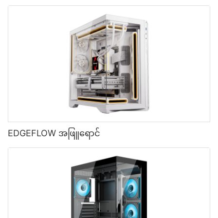
ထောက်ပံ့ရေးပစ္စည်းများ ESB550W
EDGEFLOW အဖြူရောင်