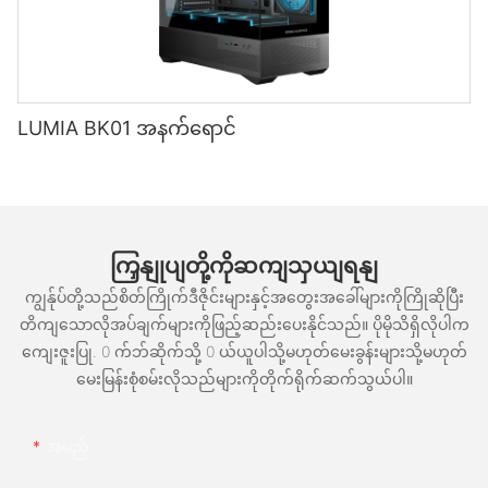
LUMIA BK01 အနက်ရောင်
ကြှနျုပျတို့ကိုဆကျသှယျရနျ
ကျွန်ုပ်တို့သည်စိတ်ကြိုက်ဒီဇိုင်းများနှင့်အတွေးအခေါ်များကိုကြိုဆိုပြီး
တိကျသောလိုအပ်ချက်များကိုဖြည့်ဆည်းပေးနိုင်သည်။ ပိုမိုသိရှိလိုပါက
ကျေးဇူးပြု. 0 က်ဘ်ဆိုက်သို့ 0 ယ်ယူပါသို့မဟုတ်မေးခွန်းများသို့မဟုတ်
မေးမြန်းစုံစမ်းလိုသည်များကိုတိုက်ရိုက်ဆက်သွယ်ပါ။
အမည်