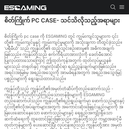
စိတ်ကြိုက် PC CASE- သင်သိလိုသည့်အရာများ
စိတ်ကြိုက် pc case ကို ESGAMING တွင် ကျွမ်းကျင်သူများက ၎င်း
တို့၏ ကျွမ်းကျင်မှုနှင့် ကျွမ်းကျင်မှုများကို အသုံးချကာ တီထွင်ခဲ့သည်။
'ပရီမီယံ' သည် ကျွန်ုပ်တို့၏ ထည့်သွင်းစဉ်းစားမှု၏ အဓိကအချက်
ဖြစ်သည်။ ကျွန်ုပ်တို့သည် စက်ကိရိယာအားလုံးကို ခေတ်မီအောင်
ပြုလုပ်ထားသောကြောင့် ဤထုတ်ကုန်အတွက် ထုတ်လုပ်မှုယူနစ်
များသည် တရုတ်နှင့် ကမ္ဘာလုံးဆိုင်ရာ ရည်ညွှန်းချက်များဖြစ်သည်။
အရင်းအမြစ်မှ အရည်အသွေးကို အာမခံရန်အတွက် အရည်အသွေးမြင့်
ပစ္စည်းများကို ရွေးချယ်ထားပါသည်။
ကျွန်ုပ်တို့သည် ကျွန်ုပ်တို့၏အမှတ်တံဆိပ်ကိုတည်ဆောက်သည် -
ကျွန်ုပ်တို့ကိုယ်တိုင်ယုံကြည်သောတန်ဖိုးများကို ESGAMING
တည်ဆောက်ပါသည်။ ကျွန်ုပ်တို့၏ရည်ရွယ်ချက်မှာ ဖောက်သည်များနှင့်
၎င်းတို့၏လိုအပ်ချက်များအတွက် အကောင်းဆုံးဖြေရှင်းနည်းများကို အ
မြဲပေးဆောင်နေသော ဖောက်သည်များနှင့် ရေရှည်အကျိုးရှိသော
ဆက်ဆံရေးကို ထူထောင်ခြင်းဖြစ်သည်။ ကျွန်ုပ်တို့သည် ကမ္ဘာ့အဆင့်မီ
ထုတ်ကုန်များကို ပေးဆောင်ပြီး လုပ်ငန်းစဉ်သည် ကျွန်ုပ်တို့အား အမှတ်