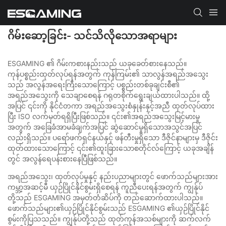
ဂိမ်းဆော့ခြင်း- သင်သိလိုသောအရာများ
ESGAMING ၏ ဂိမ်းကစားနည်းသည် ယခုခေတ်စားနေသည်။
ကုန်ပစ္စည်းထုတ်လုပ်ရန်အတွက် ကုန်ကြမ်း၏ သာလွန်အရည်အသွေး
သည် အလွန်အရေးကြီးသောကြောင့် ပစ္စည်းတစ်ခုချင်းစီ၏
အရည်အသွေးကို သေချာစေရန် ဂရုတစိုက်ရွေးချယ်ထားပါသည်။ ထို့
အပြင် ၎င်းကို နိုင်ငံတကာ အရည်အသွေးစံနှုန်းနှင့်အညီ ထုတ်လုပ်ထား
ပြီး ISO လက်မှတ်ရရှိပြီးဖြစ်သည်။ ၎င်း၏အရည်အသွေးမြင့်မားမှု
အတွက် အခြေခံအာမခံချက်အပြင် ဆွဲဆောင်မှုရှိသောအသွင်အပြင်
လည်းရှိသည်။ ပရော်ဖက်ရှင်နယ်နှင့် ဖန်တီးမှုရှိသော ဒီဇိုင်နာများမှ ဒီဇိုင်း
ထုတ်ထားသောကြောင့် ၎င်း၏ထူးခြားသောစတိုင်လ်ကြောင့် ယခုအချိန်
တွင် အလွန်ရေပန်းစားနေပြီဖြစ်သည်။
အရည်အသွေး၊ ထုတ်လုပ်မှုနှင့် နည်းပညာများတွင် ဖောက်သည်များအား
ကမ္ဘာ့အဆင့်မီ ယှဉ်ပြိုင်နိုင်စွမ်းရှိစေရန် ကူညီပေးရန်အတွက် ကျွန်ုပ်
တို့သည် ESGAMING အမှတ်တံဆိပ်ကို တည်ဆောက်ထားပါသည်။
ဖောက်သည်များ၏ယှဉ်ပြိုင်နိုင်စွမ်းသည် ESGAMING ၏ယှဉ်ပြိုင်နိုင်
စွမ်းကိုပြသသည်။ ကျွန်ုပ်တို့သည် ထုတ်ကုန်အသစ်များကို ဆက်လက်