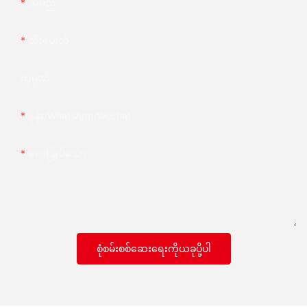
အမည်
အီးမေးလ်
ကုမ္ပဏီ
ဖုန်း/whatsApp/wechat
ကေြနပ်သော
စုံစမ်းစစ်ဆေးရေးကိုယခုပို့ပါ