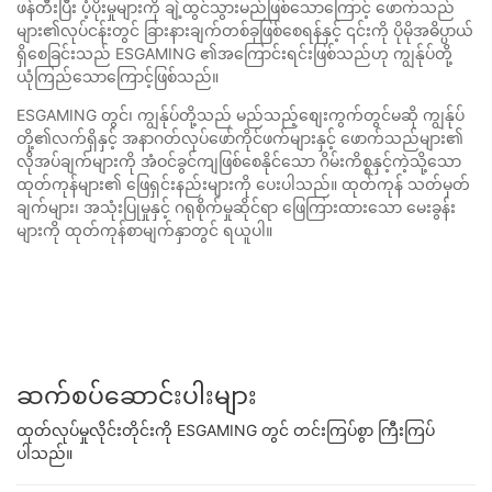
ဖန်တီးပြီး ပံ့ပိုးမှုများကို ချဲ့ထွင်သွားမည်ဖြစ်သောကြောင့် ဖောက်သည်
များ၏လုပ်ငန်းတွင် ခြားနားချက်တစ်ခုဖြစ်စေရန်နှင့် ၎င်းကို ပိုမိုအဓိပ္ပာယ်
ရှိစေခြင်းသည် ESGAMING ၏အကြောင်းရင်းဖြစ်သည်ဟု ကျွန်ုပ်တို့
ယုံကြည်သောကြောင့်ဖြစ်သည်။
ESGAMING တွင်၊ ကျွန်ုပ်တို့သည် မည်သည့်စျေးကွက်တွင်မဆို ကျွန်ုပ်
တို့၏လက်ရှိနှင့် အနာဂတ်လုပ်ဖော်ကိုင်ဖက်များနှင့် ဖောက်သည်များ၏
လိုအပ်ချက်များကို အံဝင်ခွင်ကျဖြစ်စေနိုင်သော ဂိမ်းကိစ္စနှင့်ကဲ့သို့သော
ထုတ်ကုန်များ၏ ဖြေရှင်းနည်းများကို ပေးပါသည်။ ထုတ်ကုန် သတ်မှတ်
ချက်များ၊ အသုံးပြုမှုနှင့် ဂရုစိုက်မှုဆိုင်ရာ ဖြေကြားထားသော မေးခွန်း
များကို ထုတ်ကုန်စာမျက်နှာတွင် ရယူပါ။
ဆက်စပ်ဆောင်းပါးများ
ထုတ်လုပ်မှုလိုင်းတိုင်းကို ESGAMING တွင် တင်းကြပ်စွာ ကြီးကြပ်
ပါသည်။