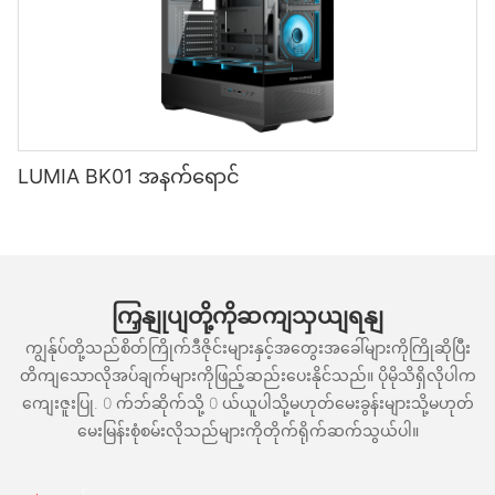
LUMIA BK01 အနက်ရောင်
ကြှနျုပျတို့ကိုဆကျသှယျရနျ
ကျွန်ုပ်တို့သည်စိတ်ကြိုက်ဒီဇိုင်းများနှင့်အတွေးအခေါ်များကိုကြိုဆိုပြီး
တိကျသောလိုအပ်ချက်များကိုဖြည့်ဆည်းပေးနိုင်သည်။ ပိုမိုသိရှိလိုပါက
ကျေးဇူးပြု. 0 က်ဘ်ဆိုက်သို့ 0 ယ်ယူပါသို့မဟုတ်မေးခွန်းများသို့မဟုတ်
မေးမြန်းစုံစမ်းလိုသည်များကိုတိုက်ရိုက်ဆက်သွယ်ပါ။