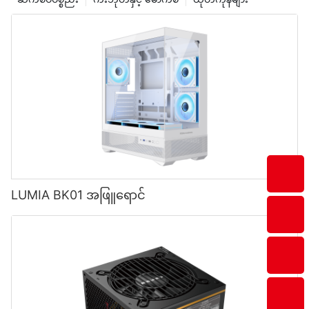
LUMIA BK01 အဖြူရောင်