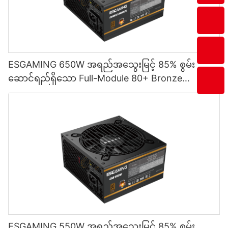
ESGAMING 650W အရည်အသွေးမြင့် 85% စွမ်း
ဆောင်ရည်ရှိသော Full-Module 80+ Bronze
Desktop PC Power Supply ထောက်ပံ့မှု ESB650W
ESGAMING 550W အရည်အသွေးမြင့် 85% စွမ်း