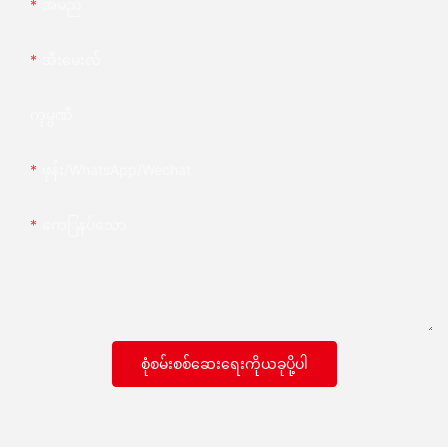
အမည်
အီးမေးလ်
ကုမ္ပဏီ
ဖုန်း/whatsApp/wechat
ကေြနပ်သော
စုံစမ်းစစ်ဆေးရေးကိုယခုပို့ပါ