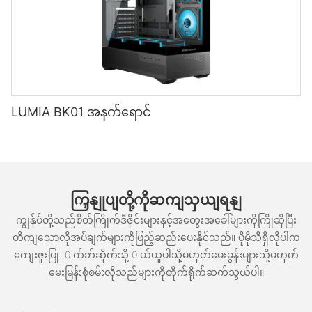
LUMIA BK01 အနက်ရောင်
ကြှနျုပျတို့ကိုဆကျသှယျရနျ
ကျွန်ုပ်တို့သည်စိတ်ကြိုက်ဒီဇိုင်းများနှင့်အတွေးအခေါ်များကိုကြိုဆိုပြီး
တိကျသောလိုအပ်ချက်များကိုဖြည့်ဆည်းပေးနိုင်သည်။ ပိုမိုသိရှိလိုပါက
ကျေးဇူးပြု. 0 က်ဘ်ဆိုက်သို့ 0 ယ်ယူပါသို့မဟုတ်မေးခွန်းများသို့မဟုတ်
မေးမြန်းစုံစမ်းလိုသည်များကိုတိုက်ရိုက်ဆက်သွယ်ပါ။