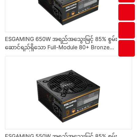
ESGAMING 650W အရည်အသွေးမြင့် 85% စွမ်း
ဆောင်ရည်ရှိသော Full-Module 80+ Bronze
Desktop PC Power Supply ထောက်ပံ့မှု ESB650W
ESGAMING 550W အရည်အသွေးမြင့် 85% စွမ်း