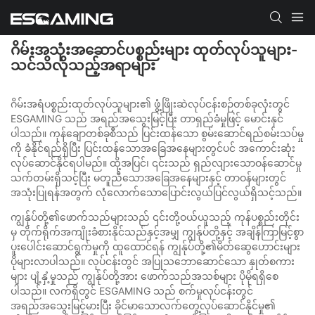
ဂိမ်းအသုံးအဆောင်ပစ္စည်းများ ထုတ်လုပ်သူများ-
သင်သိလိုသည့်အရာများ
ဂိမ်းအရံပစ္စည်းထုတ်လုပ်သူများ၏ ဖွံ့ဖြိုးဆဲလုပ်ငန်းစဉ်တစ်ခုလုံးတွင်
ESGAMING သည် အရည်အသွေးမြင့်ပြီး တာရှည်ခံမှုဖြင့် မောင်းနှင်
ပါသည်။ ကုန်ချောတစ်ခုစီသည် ပြင်းထန်သော စွမ်းဆောင်ရည်စမ်းသပ်မှု
ကို ခံနိုင်ရည်ရှိပြီး ပြင်းထန်သောအခြေအနေများတွင်ပင် အကောင်းဆုံး
လုပ်ဆောင်နိုင်ရပါမည်။ ထို့အပြင်၊ ၎င်းသည် ရှည်လျားသောဝန်ဆောင်မှု
သက်တမ်းရှိသင့်ပြီး မတူညီသောအခြေအနေများနှင့် တာဝန်များတွင်
အသုံးပြုရန်အတွက် လုံလောက်သောပြောင်းလွယ်ပြင်လွယ်ရှိသင့်သည်။
ကျွန်ုပ်တို့၏ဖောက်သည်များသည် ၎င်းတို့ဝယ်ယူသည့် ကုန်ပစ္စည်းတိုင်း
မှ တိုက်ရိုက်အကျိုးခံစားနိုင်သည်နှင့်အမျှ ကျွန်ုပ်တို့နှင့် အချိန်ကြာမြင့်စွာ
ပူးပေါင်းဆောင်ရွက်မှုကို ထူထောင်ရန် ကျွန်ုပ်တို့၏မိတ်ဆွေဟောင်းများ
ပိုများလာပါသည်။ လုပ်ငန်းတွင် အပြုသဘောဆောင်သော နှုတ်စကား
များ ပျံ့နှံ့မှုသည် ကျွန်ုပ်တို့အား ဖောက်သည်အသစ်များ ပိုမိုရရှိစေ
ပါသည်။ လက်ရှိတွင် ESGAMING သည် စက်မှုလုပ်ငန်းတွင်
အရည်အသွေးမြင့်မားပြီး ခိုင်မာသောလက်တွေ့လုပ်ဆောင်နိုင်မှု၏