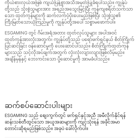
ကိုယ်စားလှယ်အဖြစ် ကျယ်ပြန့်စွာအသိအမှတ်ပြုခံရပါသည်။ ကျွန်ုပ်
တို့သည် သုံးစွဲသူများအား အရည်အသွေးမြင့်ပြီး ကုန်ကျစရိတ်သက်သာ
သော ထုတ်ကုန်များကို ဆက်လက်ပံ့ပိုးပေးမည်ဖြစ်ပြီး သုံးစွဲသူ၏
ကြီးမြတ်သောယုံကြည်မှုကို ကျွန်ုပ်တို့အပေါ် သစ္စာမဖောက်ပါ။
ESGAMING တွင် ဂိမ်းအရံအတား ထုတ်လုပ်သူများ အပါအဝင်
ထုတ်ကုန်အားလုံးအတွက်၊ ကျွန်ုပ်တို့သည် ပရော်ဖက်ရှင်နယ် စိတ်ကြိုက်
ပြင်ဆင်ခြင်း ဝန်ဆောင်မှုကို ပေးဆောင်ပါသည်။ စိတ်ကြိုက်ထုတ်ကုန်
များသည် သင့်လိုအပ်ချက်အတွက် လုံးလုံးလျားလျားဖြစ်လိမ့်မည်။
အချိန်မှန်နှင့် ဘေးကင်းသော ပို့ဆောင်မှုကို အာမခံပါသည်။
ဆက်စပ်ဆောင်းပါးများ
ESGAMING သည် စျေးကွက်တွင် ဖက်ရှင်နှင့်အညီ အမီလိုက်နိုင်ရန်
ဆန်းသစ်တီထွင်သော အယူအဆများကို ကျင့်သုံးရန် အခိုင်အမာ
တောင်းဆိုရမည်ဖြစ်သည်။ အခုပဲ ခေါ်လိုက်ပါ။