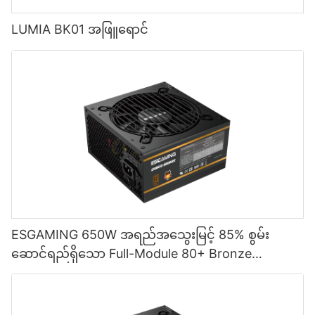
LUMIA BK01 အဖြူရောင်
ESGAMING 650W အရည်အသွေးမြင့် 85% စွမ်း
ဆောင်ရည်ရှိသော Full-Module 80+ Bronze
Desktop PC Power Supply ထောက်ပံ့မှု ESB650W