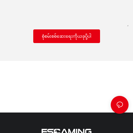
စုံစမ်းစစ်ဆေးရေးကိုယခုပို့ပါ