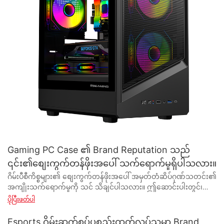
Gaming PC Case ၏ Brand Reputation သည်
၎င်း၏စျေးကွက်တန်ဖိုးအပေါ် သက်ရောက်မှုရှိပါသလား။
ဂိမ်းပီစီကိစ္စများ၏ စျေးကွက်တန်ဖိုးအပေါ် အမှတ်တံဆိပ်ဂုဏ်သတင်း၏ အကျိုးသက်ရောက်မှုကို သင် သိချင်ပါသလား။ ဤဆောင်းပါးတွင်၊ ကျွန်ုပ်တို့သည် ဂိမ်းပီစီအိတ်တစ်လုံး၏ အမှတ်တံဆိပ်ဂုဏ်သတင်းနှင့် ၎င်း၏စျေးကွက်တန်ဖိုးတို့ကြား ဆန်းကြယ်သော ဆက်ဆံရေးကို စူးစမ်းလေ့လာပါသည်။ အပြိုင်အဆိုင်ဂိမ်းစက်မှုနယ်ပယ်တွင် သုံးစွဲသူများ၏ သဘောထားအမြင်များက ထုတ်ကုန်တစ်ခု၏တန်ဖိုးကို မည်သို့ပုံဖော်နိုင်သည်ကို လေ့လာခြင်းဖြင့် ကျွန်ုပ်တို့နှင့်ပူးပေါင်းပါ။ - Brand Reputation နှင့် Market Value အကြား ဆက်စပ်မှုကို စစ်ဆေးခြင်း။ နည်းပညာနှင့် ဂိမ်းလောကတွင် အမြဲတစေ တိုးတက်ပြောင်းလဲနေသော ဂိမ်းကစားခြင်း PC Case သည် စွမ်းဆောင်ရည်မြင့် ကွန်ပျူတာ၏ အစိတ်အပိုင်းများကို ကာကွယ်ပေးရုံသာမက တပ်ဆင်မှု၏ အလုံးစုံ လှပမှုကို မြှင့်တင်ရာတွင်လည်း အရေးပါသော အခန်းကဏ္ဍမှ ပါဝင်ပါသည်။ ထို့ကြောင့်၊ သုံးစွဲသူများသည် လူသိများသောအမှတ်တံဆိပ်များကို သာလွန်ကောင်းမွန်သောအရည်အသွေးနှင့် စွမ်းဆောင်ရည်ဖြင့် တွဲဆက်လေ့ရှိသောကြောင့် ဂိမ်းပီစီအိတ်တစ်လုံး၏ အမှတ်တံဆိပ်ဂုဏ်သတင်းသည် ၎င်း၏စျေးကွက်တန်ဖိုးကို သိသိသာသာသက်ရောက်မှုရှိနိုင်သည်။ ဂိမ်းပီစီကိစ္စများတွင် အမှတ်တံဆိပ်ဂုဏ်သတင်းနှင့် စျေးကွက်တန်ဖိုးအကြား ဆက်စပ်မှုကို ဆန်းစစ်သောအခါ၊ ဂိမ်းဆော့ဖ်ဝဲ PC case ပေးသွင်းသူများနှင့် ထုတ်လုပ်သူများ၏ အခန်းကဏ္ဍကို ထည့်သွင်းစဉ်းစားရန် အရေးကြီးပါသည်။ Gaming PC case ပေးသွင်းသူများသည် အမျိုးမျိုးသော ဂိမ်းထုတ်လုပ်သူများထံမှ gaming PC case အများအပြားကို ဖြန့်ချီရန် တာဝန်ရှိပြီး gaming PC case ထုတ်လုပ်သူများသည် အဆိုပါ case များကို ဒီဇိုင်းထုတ်ရန်နှင့် ထုတ်လုပ်ရန် တာဝန်ပေးထားသည်။ အဆိုပါအဖွဲ့အစည်းနှစ်ခုစလုံးသည် ဂိမ်းပီစီအိတ်၏အမှတ်တံဆိပ်ဂုဏ်သတင်းကိုပုံဖော်ရာတွင် အဓိကအခန်းကဏ္ဍမှပါဝင်နေပြီး နောက်ဆုံးတွင် ၎င်း၏စျေးကွက်တန်ဖိုးကို လွှမ်းမိုးထားသည်။ ဂိမ်းပီစီအိတ်တစ်လုံး၏ အမှတ်တံဆိပ်ဂုဏ်သတင်းကို လွှမ်းမိုးနိုင်သည့် အဓိကအချက်များထဲမှတစ်ခုမှာ ၎င်း၏တည်ဆောက်မှုတွင် အသုံးပြုသည့်ပစ္စည်းများ၏ အရည်အသွေးဖြစ်သည်။ Tempered Glass၊ Aluminium နှင့် Steel ကဲ့သို့သော အရည်အသွေးမြင့်ပစ္စည်းများသည် တာရှည်ခံမှုနှင့် တာရှည်ခံမှုကို ပေးစွမ်းရုံသာမက Case ၏ အလုံးစုံလှပမှုကိုလည်း ပံ့ပိုးပေးပါသည်။ ပရီမီယံပစ္စည်းများဖြင့်ပြုလုပ်ထားသည့် ဂိမ်းပီစီအိတ်ကို စားသုံးသူများက အဆင့်မြင့်ထုတ်ကုန်တစ်ခုအဖြစ် ထင်မြင်ယူဆနိုင်ပြီး ၎င်း၏အမှတ်တံဆိပ်ဂုဏ်သတင်းနှင့် စျေးကွက်တန်ဖိုးကို မြှင့်တင်ပေးပါသည်။ ပစ္စည်းများအပြင်၊ ဂိမ်းပီစီအိတ်၏ ဒီဇိုင်းနှင့် လုပ်ဆောင်နိုင်စွမ်းသည် ၎င်း၏အမှတ်တံဆိပ်ဂုဏ်သတင်းကို ပုံဖော်ရာတွင် အရေးပါသောအခန်းကဏ္ဍမှ ပါဝင်ပါသည်။ RGB အလင်းရောင်၊ ကေဘယ်ကြိုး စီမံခန့်ခွဲမှုစနစ်များနှင့် စိတ်ကြိုက်ပြင်ဆင်နိုင်သော အပြင်အဆင်များကဲ့သို့သော ဆန်းသစ်သောအင်္ဂါရပ်များပါရှိသော ဂိမ်းကစားသည့် PC အိတ်များသည် သုံးစွဲသူများထံ ဆွဲဆောင်နိုင်ပြီး အပြုသဘောဆောင်သော သုံးသပ်ချက်များကို စုဆောင်းနိုင်ဖွယ်ရှိသည်။ ရလဒ်အနေဖြင့် ဤကိစ္စများသည် ကျော်ကြားသောအမှတ်တံဆိပ်များနှင့် ဆက်စပ်မှုရှိနိုင်ချေပိုများပြီး စားသုံးသူများ၏အမြင်တွင် ၎င်းတို့၏စျေးကွက်တန်ဖိုးကို တိုးစေသည်။ ထို့အပြင်၊ ဂိမ်းဆော့သော PC case ပေးသွင်းသူ သို့မဟုတ် ထုတ်လုပ်သူ၏ ဂုဏ်သတင်းသည် ၎င်းတို့ကမ်းလှမ်းသည့် ထုတ်ကုန်များ၏ အမှတ်တံဆိပ်ဂုဏ်သတင်းကိုလည်း လွှမ်းမိုးနိုင်သည်။ အရည်အသွေးမြင့် ထုတ်ကုန်များနှင့် ကောင်းမွန်သော ဖောက်သည် ဝန်ဆောင်မှုများ ပေးအပ်သည့် မှတ်တမ်းရှိသည့် ဂိမ်းပီစီ အိတ်ရောင်းချသူ သို့မဟုတ် ထုတ်လုပ်သူသည် စားသုံးသူများထံမှ ယုံကြည်ရဖွယ်ရှိပြီး ၎င်းတို့ကမ်းလှမ်းသည့် ဂိမ်းကစားသည့် PC အိတ်များနှင့် အပြုသဘောဆောင်သော ပေါင်းစည်းမှုကို ဖြစ်ပေါ်စေပါသည်။ အခြားတစ်ဖက်တွင်၊ ညံ့ဖျင်းသောဂုဏ်သတင်းရှိသော ပေးသွင်းသူ သို့မဟုတ် ထုတ်လုပ်သူသည် ၎င်းတို့ပေးဆောင်သည့် ဂိမ်း PC အိတ်များ၏ အမှတ်တံဆိပ်ဂုဏ်သတင်းနှင့် စျေးကွက်တန်ဖိုးကို ထိခိုက်စေနိုင်သည်။ ယေဘုယျအားဖြင့်၊ ဂိမ်းပီစီအိတ်တစ်လုံး၏ အမှတ်တံဆိပ်ဂုဏ်သတင်းသည် သုံးစွဲသူများသည် ကျော်ကြားသောအမှတ်တံဆိပ်များမှ ထုတ်ကုန်များအတွက် ပရီမီယံကို ပေးဆောင်ရန် ဆန္ဒရှိသဖြင့် ၎င်း၏စျေးကွက်တန်ဖိုးနှင့် ပြတ်ပြတ်သားသား ချိတ်ဆက်ထားသည်။ အမှတ်တံဆိပ်ဂုဏ်သတင်းကို အထောက်အကူဖြစ်စေသည့်အချက်များကို နားလည်ခြင်းဖြင့် ဂိမ်းဆော့သော PC case ပေးသွင်းသူများနှင့် ထုတ်လုပ်သူများသည် စျေးကွက်တွင် ၎င်းတို့၏ရပ်တည်ချက်ကို အားကောင်းစေပြီး အရည်အသွေးမြင့်နှင့် စတိုင်ကျသော ဂိမ်းကစားသည့် PC အိတ်များကို ရှာဖွေနေသည့် ပိုင်းခြားစိတ်ဖြာသော စားသုံးသူများကို ဆွဲဆောင်နိုင်သည်။ အဆုံးစွန်အားဖြင့်၊ အမှတ်တံဆိပ်ဂုဏ်သတင်းနှင့် စျေးကွက်တန်ဖိုးအကြား ဆက်စပ်မှုသည် အရည်အသွေး၊ ဒီဇိုင်းနှင့် ယှဉ်ပြိုင်မှုရှိသော PC ဂိမ်းများတွင် ယှဉ်ပြိုင်မှုကမ္ဘာတွင် ယုံကြည်မှု၏ အရေးပါမှုကို မီးမောင်းထိုးပြပါသည်။ - စားသုံးသူဝယ်ယူမှုဆိုင်ရာ ဆုံးဖြတ်ချက်များအပေါ် ကုန်အမှတ်တံဆိပ်ခံယူချက်၏ သက်ရောက်မှု ပြိုင်ဆိုင်မှုများသော ဂိမ်းပီစီကိစ္စများတွင်၊ အမှတ်တံဆိပ်၏ခံယူချက်သည် စားသုံးသူဝယ်ယူမှုဆုံးဖြတ်ချက်များအပေါ် လွှမ်းမိုးမှုတွင် အရေးပါသောအခန်းကဏ္ဍမှ ပါဝင်ပါသည်။ အမှတ်တံဆိပ်တစ်ခု၏ဂုဏ်သတင်းသည် ထုတ်ကုန်တစ်ခု၏စျေးကွက်တန်ဖိုးကို သိသိသာသာသက်ရောက်မှုရှိစေနိုင်ကြောင်း ကျယ်ကျယ်ပြန့်ပြန့်အသိအမှတ်ပြုထားသည်။ ဤဆောင်းပါးသည် ဂိမ်း PC ကိစ္စများတွင် အမှတ်တံဆိပ်ဂုဏ်သတင်းနှင့် စျေးကွက်တန်ဖိုးအကြား ဆက်စပ်မှုကို လေ့လာရန် ရည်ရွယ်ပါသည်။ ဂိမ်းဆော့သော PC အိတ်များသည် ၎င်းတို့၏ ပြောင်မြောက်သော ဒီဇိုင်းများ၊ အဆင့်မြင့် အင်္ဂါရပ်များနှင့် စိတ်ကြိုက်ပြင်ဆင်နိုင်ခြင်းကြောင့် ဂိမ်းကစားသူများအကြား ရေပန်းစားသော ရွေးချယ်မှုတစ်ခု ဖြစ်လာခဲ့သည်။ ရလဒ်အနေဖြင့်၊ ဂိမ်းဆော့သော PC Case များအတွက် စျေးကွက်သည် ပေးသွင်းသူများနှင့် ထုတ်လုပ်သူများထံမှ မရေမတွက်နိုင်သော ရွေးချယ်မှုများဖြင့် ပြည့်နှက်လာသည်။ ထိုကဲ့သို့ လူစည်ကားသောဈေးကွက်တွင်၊ ကုန်အမှတ်တံဆိပ်များသည် သုံးစွဲသူများကို ဆွဲဆောင်ရန်နှင့် ထိန်းသိမ်းရန် ခိုင်မာသောဂုဏ်သတင်းကို ထူထောင်ရန် လိုအပ်သည်။ ဂိမ်းပီစီအိတ်တစ်လုံး၏ အမှတ်တံဆိပ်အပေါ် ခံယူချက်ကို ဆုံးဖြတ်သည့် အဓိကအချက်များထဲမှတစ်ခုမှာ ထုတ်ကုန်၏ အရည်အသွေးဖြစ်သည်။ ဂိမ်းကစားသူများသည် သာလွန်ကောင်းမွန်သောစွမ်းဆောင်ရည်၊ ကြာရှည်ခံမှုနှင့် အလှတရားများကို ပေးဆောင်သည့် အရည်အသွေးမြင့် case တစ်ခုအတွက် ပရီမီယံကို ပေးဆောင်ရန် ဆန္ဒရှိနေပါသည်။ ဤအချက်များပေါ်တွင် တစိုက်မတ်မတ် ပေးပို့သော ကုန်အမှတ်တံဆိပ်များသည် စားသုံးသူများ နှစ်သက်လက်ခံဖွယ် ပိုများပါသည်။ အခြားတစ်ဖက်တွင်၊ ဂိမ်းကစားသူများ၏မျှော်လင့်ချက်များကိုမပြည့်မီသောအမှတ်တံဆိပ်များသည် စျေးကွက်တွင်ဆွဲဆောင်မှုရရှိရန် ရုန်းကန်ရနိုင်သည်။ အမှတ်တံဆိပ်၏ ခံယူချက်၏နောက်ထပ်အရေးကြီးသောအချက်မှာ အမှတ်တံဆိပ်၏ အလုံးစုံသောပုံရိပ်နှင့် ဂုဏ်သတင်းဖြစ်သည်။ ဂိမ်းကစားသူများသည် ဂိမ်းအသိုင်းအဝိုင်းတွင် အပြုသဘောဆောင်သော နာမည်ကောင်းရှိသည့် အမှတ်တံဆိပ်များထံမှ ဝယ်ယူယုံကြည်မှု ပိုများပါသည်။ ထိရောက်သော စျေးကွက်ချဲ့ထွင်ခြင်း၊ အပြုသဘောဆောင်သော သုံးသပ်ချက်များ၊ သြဇာလွှမ်းမိုးသူများထံမှ ထောက်ခံချက်များနှင့် တုံ့ပြန်မှုရှိသော ဖောက်သည်ဝန်ဆောင်မှုမှတစ်ဆင့် ၎င်းကို အောင်မြင်နိုင်သည်။ ၎င်းတို့၏ဖောက်သည်များနှင့် တက်ကြွစွာ ထိတွေ့ဆက်ဆံပြီး ၎င်းတို့၏လိုအပ်ချက်များကို ဦးစားပေးသော ကုန်အမှတ်တံဆိပ်များသည် သစ္စာရှိနောက်လိုက်မှုကို တည်ဆောက်ကာ ၎င်းတို့၏စျေးကွက်တန်ဖိုးကို တိုးမြင့်လာစေသည်။ ထို့အပြင်၊ ဂိမ်းဆော့သော PC case ထုတ်လုပ်သူ၏ ဂုဏ်သတင်းသည်လည်း စားသုံးသူဝယ်ယူသည့် ဆုံးဖြတ်ချက်များအပေါ် လွှမ်းမိုးနိုင်သည်။ အရည်အသွေးမြင့် ထုတ်ကုန်များကို ထုတ်လုပ်သည့် မှတ်တမ်းရှိသည့် လုပ်ငန်းရှင်များသည် စားသုံးသူများ ယုံကြည်လက်ခံရန် အလားအလာ ပိုများသည်။ ဂိမ်းကစားသူများသည် ထုတ်လုပ်သူ၏ဂုဏ်သတင်းကို ထုတ်ကုန်အရည်အသွေးနှင့် ယုံကြည်စိတ်ချရမှုနှင့် ဆက်စပ်နေသောကြောင့် ဂိမ်းကစားသူများသည် အမည်မသိအမှတ်တံဆိပ်တစ်ခုထက် ကျော်ကြားသောထုတ်လုပ်သူထံမှ ဂိမ်းပီစီအိတ်ကို ရွေးချယ်နိုင်ဖွယ်ရှိသည်။ ယေဘုယျအားဖြင့်၊ ဂိမ်းဆော့သော PC case ၏ အမှတ်တံဆိပ်ဂုဏ်သတင်းသည် ၎င်း၏စျေးကွက်တန်ဖိုးအပေါ် သိသာထင်ရှားသော သက်ရောက်မှုရှိနိုင်သည်။ သူတို့ကိုယ်သူတို့ ကွဲပြားအောင်၊ အပြုသဘောဆောင်တဲ့ ဂုဏ်သတင်းကို ထူထောင်နိုင်ပြီး အရည်အသွေးမြင့် ထုတ်ကုန်တွေကို ပေးဆောင်နိုင်တဲ့ ကုန်အမှတ်တံဆိပ်တွေဟာ ပြိုင်ဆိုင်မှုပြင်းထန်တဲ့ ဂိမ်းကစားတဲ့ PC case စျေးကွက်မှာ အောင်မြင်ဖို့ အလားအလာပိုများပါတယ်။ ခိုင်မာသောအမှတ်တံဆိပ်ဆိုင်ရာ ခံယူချက်တည်ဆောက်ခြင်းကို အာရုံစိုက်ခြင်းဖြင့်၊ ဂိမ်းဆော့သော PC case ပေးသွင်းသူများနှင့် ထုတ်လုပ်သူများသည် ဖောက်သည်များကို ဆွဲဆောင်နိုင်ပြီး ထိန်းသိမ်းနိုင်ကာ ၎င်းတို့၏စျေးကွက်တန်ဖိုးကို မြှင့်တင်ကာ ပြိုင်ဆိုင်မှုထက် သာလွန်နေနိုင်သည်။ - အမှတ်တံဆိပ်သစ္စာစောင့်သိမှုသည် Gaming PC Cases များတွင် စျေးကွက်ရေစီးကြောင်းများကို မည်ကဲ့သို့ လွှမ်းမိုးနိုင်သနည်း။ ပြိုင်ဆိုင်မှုပြင်းထန်သော ဂိမ်းပီစီကိစ္စများတွင်၊ အမှတ်တံဆိပ်သစ္စာစောင့်သိမှုသည် စျေးကွက်လမ်းကြောင်းများကို လွှမ်းမိုးမှုတွင် အရေးပါသောအခန်းကဏ္ဍမှ ပါဝင်ပါသည်။ ဂိမ်းကစားသူများသည် ၎င်းတို့၏ ဂိမ်းစနစ်ထည့်သွင်းမှုများအတွက် ၎င်းတို့၏ နှစ်သက်မှုများနှင့် လိုအပ်ချက်များကို ပိုမိုပိုင်းခြားသိမြင်လာသည်နှင့်အမျှ အမှတ်တံဆိပ်ဂုဏ်သတင်း၏ အရေးပါမှုကို လျှော့မတွက်နိုင်ပါ။ ဤဆောင်းပါးတွင်၊ အမှတ်တံဆိပ်သစ္စာရှိမှုသည် ဂိမ်းဆော့ဖ်ဝဲရောင်းချသူများနှင့် ထုတ်လုပ်သူများအပေါ် အာရုံစိုက်ခြင်းဖြင့် ဂိမ်း PC case နယ်ပယ်တွင် စျေးကွက်တန်ဖိုးအပေါ် မည်သို့အကျိုးသက်ရောက်ကြောင်း အသေးစိပ်ဖော်ပြပါမည်။ Gaming PC အိတ်များသည် ဂိမ်းကစားသူများအတွက် အသုံးဝင်သော ဆက်စပ်ပစ္စည်းတစ်ခုမျှသာမဟုတ်ပေ။ ၎င်းတို့သည် ကိုယ်ပိုင်စတိုင်၏ ဖော်ပြချက်ဖြစ်ပြီး ၎င်းတို့၏ ဂိမ်းတူးစင်၏ အရည်အသွေးကို ထင်ဟပ်စေသည်။ ထို့ကြောင့်၊ ဂိမ်းကစားသူများသည် အရည်အသွေးမြင့်ပြီး ဆန်းသစ်တီထွင်သော ထုတ်ကုန်များကို ထုတ်လုပ်သည့် ဂုဏ်သတင်းကို တည်ဆောက်ထားသော အမှတ်တံဆိပ်များဆီသို့ မကြာခဏ အာရုံစိုက်ကြသည်။ ဤအမှတ်တံဆိပ်သစ္စာစောင့်သိမှုသည် ၎င်းတို့နှစ်သက်သောအမှတ်တံဆိပ်များမှ ထုတ်ကုန်များအတွက် ပရီမီယံကြေးပေးဆောင်လိုသော သစ္စာရှိဖောက်သည်အခြေခံကို ဖြစ်ပေါ်စေနိုင်သည်။ အမှတ်တံဆိပ်သစ္စာစောင့်သိမှုသည် ဂိမ်း PC case နယ်ပယ်တွင် စျေးကွက်လမ်းကြောင်းများကို လွှမ်းမိုးနိုင်သည့် အဓိကနည်းလမ်းများထဲမှတစ်ခုမှာ အရည်အသွေးကို ခံယူချက်အားဖြင့်ဖြစ်သည်။ အမှတ်တံဆိပ်တစ်ခုအပေါ် သစ္စာစောင့်သိသောဂိမ်းကစားသူများသည် ၎င်းတို့၏လိုအပ်ချက်များနှင့်ကိုက်ညီသည့် သာလွန်ကောင်းမွန်သောထုတ်ကုန်တစ်ခုကို ပေးအပ်ရန် အဆိုပါအမှတ်တံဆိပ်ကို ယုံကြည်နိုင်ခြေပိုများပါသည်။ ဤယုံကြည်မှုသည် အမှတ်တံဆိပ်အတွက် အရောင်းနှင့် စျေးကွက်ဝေစုကို တိုးလာစေပြီး ၎င်းတို့၏ထုတ်ကုန်များအတွက် စျေးကွက်တန်ဖိုး မြင့်မားစေသည်။ အမှတ်တံဆိပ်သစ္စာစောင့်သိမှုသည် ဂိမ်းပီစီကိစ္စစက်မှုလုပ်ငန်းတွင် စျေးကွက်လမ်းကြောင်းများကို အကျိုးသက်ရောက်စေသည့် အခြားနည်းလမ်းမှာ အမှတ်တံဆိပ်လှုံ့ဆော်မှုမှတစ်ဆင့်ဖြစ်သည်။ သစ္စာရှိဖောက်သည်များသည် ၎င်းတို့၏ နှစ်သက်ရာအမှတ်တံဆိပ်များမှ ထုတ်ကုန်များကို သူငယ်ချင်းများနှင့် မိသားစုထံ အကြံပြုနိုင်ခြေပိုများပြီး ယင်းသည် အမှတ်တံဆိပ်၏အသိအမြင်ကို တိုးမြင့်လာစေကာ ဝယ်ယူမှုဆိုင်ရာ ဆုံးဖြတ်ချက်များကို လွှမ်းမိုးနိုင်စေပါသည်။ ဤနှုတ်ဖြင့်ရောင်းချခြင်းသည် ၎င်းတို့၏ဖောက်သည်အခြေခံကို ချဲ့ထွင်ရန်ရှာဖွေနေသော ဂိမ်း PC အိတ်ပေးသွင်းသူများနှင့် ထုတ်လုပ်သူများအတွက် အစွမ်းထက်သောကိရိယာတစ်ခုဖြစ်နိုင်သည်။ အရောင်းနှင့် စျေးကွက်တန်ဖိုးကို မောင်းနှင်သည့်အပြင်၊ အမှတ်တံဆိပ်သစ္စာစောင့်သိမှုသည် ဂိမ်းကစားသည့် PC case ပေးသွင်းသူများနှင့် ထုတ်လုပ်သူများကို ပြိုင်ဘက်များနှင့် ကွဲပြားစေရန် ကူညီပေးနိုင်သည်။ ခိုင်မာပြီး သစ္စာရှိသော ဖောက်သည်အခြေခံကို တည်ဆောက်ခြင်းဖြင့်၊ ကုန်အမှတ်တံဆိပ်များသည် စျေးကွက်ရှိ အခြားကစားသမားများနှင့် ခြားနားစေသည့် ထူးခြားသောရောင်းချမှုဆိုင်ရာ အဆိုပြုချက်ကို ဖန်တီးနိုင်သည်။ ၎င်းသည် ဖောက်သည်အသစ်များကို ဆွဲဆောင်ရန်နှင့် ရှိပြီးသားသ
ပိုပြီးဖတ်ပါ
Esports ဂိမ်းဆက်စပ်ပစ္စည်းထုတ်လုပ်သူမှာ Brand