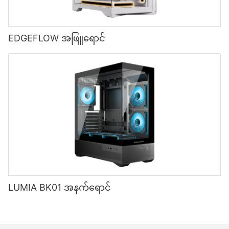
EDGEFLOW အဖြူရောင်
LUMIA BK01 အနက်ရောင်