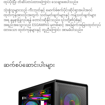
ထုပ်ပိုးပြီး တံဆိပ်တပ်ထားကြောင်း သေချာစေပါသည်။
သုံးစွဲသူများသည် ကီးဘုတ်နှင့် မောက်စ်စက်ပိုင်းဆိုင်ရာအပါအဝင်
ထုတ်ကုန်အားလုံးအတွက် သတ်မှတ်ချက်များနှင့် ကန့်သတ်ချက်များ
အရ နမူနာပြုလုပ်ရန် တောင်းဆိုနိုင်သည်။ ၎င်းတို့၏ပုံစံနှင့်
အရည်အသွေးသည် ESGAMING မှတစ်ဆင့် အမြောက်အမြားထုတ်လုပ်
ထားသော ထုတ်ကုန်များနှင့် တူညီကြောင်း အာမခံပါသည်။
ဆက်စပ်ဆောင်းပါးများ