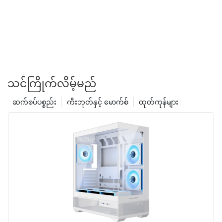
သင်ကြိုက်လိမ့်မည်
ဆက်စပ်ပစ္စည်း
ကီးဘုတ်နှင့် မောက်စ်
ထုတ်ကုန်များ