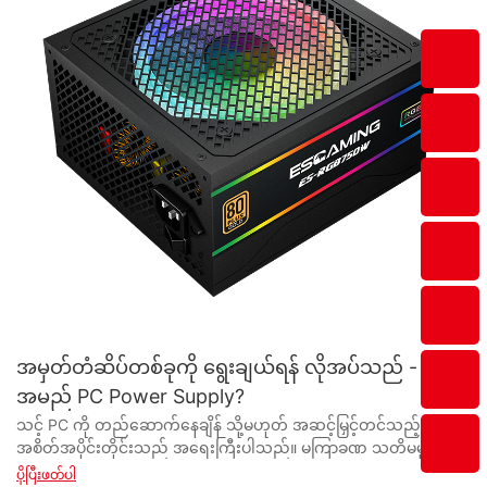
အမှတ်တံဆိပ်တစ်ခုကို ရွေးချယ်ရန် လိုအပ်သည် -
အမည် PC Power Supply?
သင့် PC ကို တည်ဆောက်နေချိန် သို့မဟုတ် အဆင့်မြှင့်တင်သည့်အခါ အစိတ်အပိုင်းတိုင်းသည် အရေးကြီးပါသည်။ မကြာခဏ သတိမမူမိသေးသော အရေးကြီးသော အစိတ်အပိုင်းတစ်ခုမှာ ပါဝါထောက်ပံ့ရေးယူနစ် (PSU) ဖြစ်သည်။ ဤဆောင်းပါးတွင်၊ ယုံကြည်စိတ်ချရသောအမှတ်တံဆိပ်အမည် PSU ကိုရွေးချယ်ခြင်းသည် သင့်ကွန်ပြူတာစနစ်၏အသက်ရှည်မှုနှင့်စွမ်းဆောင်ရည်အတွက်မရှိမဖြစ်လိုအပ်သောအကြောင်းရင်းများကိုအသေးစိတ်ဖော်ပြပါမည်။ သင်၏ PC တည်ဆောက်မှုအတွက် သင်၏ PSU ရွေးချယ်မှုကို ဂရုတစိုက် စဉ်းစားရန် အဘယ်ကြောင့် လိုအပ်သည်ကို ရှာဖွေကြည့်ကြပါစို့။ - ယုံကြည်စိတ်ချရသော PC Power Supply Brand ကိုရွေးချယ်ခြင်း၏အရေးကြီးမှု ကွန်ပြူတာတစ်လုံး တည်ဆောက်ခြင်း သို့မဟုတ် အဆင့်မြှင့်တင်ခြင်း နှင့်ပတ်သက်လာလျှင် လျစ်လျူရှုခံရလေ့ရှိသော အရေးကြီးဆုံးအစိတ်အပိုင်းတစ်ခုမှာ ပါဝါထောက်ပံ့ရေးယူနစ် (PSU) ဖြစ်သည်။ ယုံကြည်စိတ်ချရသော PSU သည် သင့်ကွန်ပျူတာစနစ်၏ တည်ငြိမ်မှုနှင့် စွမ်းဆောင်ရည်ကို သေချာစေရန်အတွက် မရှိမဖြစ်လိုအပ်ပါသည်။ ဤဆောင်းပါးတွင်၊ ယုံကြည်စိတ်ချရသော PC ပါဝါထောက်ပံ့မှုအမှတ်တံဆိပ်ကိုရွေးချယ်ခြင်း၏အရေးကြီးမှုနှင့် ပါဝါထောက်ပံ့သူ သို့မဟုတ် ထုတ်လုပ်သူအား ရွေးချယ်ရာတွင် ထည့်သွင်းစဉ်းစားရမည့် အဓိကအချက်များအကြောင်း အသေးစိပ်ဖော်ပြပါမည်။ ကျော်ကြားသော PC ပါဝါထောက်ပံ့ရေးအမှတ်တံဆိပ်ကို ရွေးချယ်ခြင်းသည် အကြောင်းအမျိုးမျိုးကြောင့် အရေးကြီးပါသည်။ ပထမဦးစွာ၊ အရည်အသွေးပြည့်မီသော PSU သည် သင့်ကွန်ပြူတာအတွင်းရှိ အစိတ်အပိုင်းအားလုံးကို ချောမွေ့ပြီး ထိရောက်စွာလည်ပတ်နိုင်စေရန် တည်ငြိမ်ပြီး တသမတ်တည်း ပါဝါထောက်ပံ့မှုကို ပေးပါလိမ့်မည်။ အခြားတစ်ဖက်တွင်၊ စျေးပေါသော သို့မဟုတ် ယုံကြည်စိတ်ချရသော PSU သည် ပါဝါအတက်အကျများကို ဖြစ်ပေါ်စေနိုင်ပြီး၊ ၎င်းသည် ဟာ့ဒ်ဝဲပျက်စီးမှုနှင့် စနစ်ပျက်ကျမှုကို ဖြစ်စေနိုင်သည်။ ထို့အပြင်၊ ကျော်ကြားသော ပါဝါထောက်ပံ့သည့် ထုတ်လုပ်သူသည် ၎င်းတို့၏ ထုတ်ကုန်များအတွက် အာမခံချက်တစ်ခု ပေးမည်ဖြစ်ပြီး သင်၏ရင်းနှီးမြှုပ်နှံမှုကို အကာအကွယ်ပေးကြောင်း စိတ်အေးချမ်းသာမှုနှင့် အာမခံချက်ပေးမည်ဖြစ်သည်။ ဤအာမခံချက်သည် PSU ချို့ယွင်းမှုကြောင့် သင့်စနစ်ရှိ အခြားအစိတ်အပိုင်းများအတွက် ပျက်စီးဆုံးရှုံးမှုများကို အကျုံးဝင်စေပြီး ငွေကုန်ကြေးကျများသော ပြုပြင်မှုများ သို့မဟုတ် အစားထိုးမှုများမှ သင့်ကို သက်သာစေပါသည်။ ထို့အပြင်၊ လူသိများပြီး ထူထောင်ထားသော အမှတ်တံဆိပ်တစ်ခုကို ရွေးချယ်ခြင်းသည် ဘေးကင်းမှုနှင့် စွမ်းဆောင်ရည်အတွက် စမ်းသပ်ပြီး အသိအမှတ်ပြုထားသော ထုတ်ကုန်တစ်ခုကို ဝယ်ယူကြောင်း သေချာစေမည်ဖြစ်သည်။ ဂုဏ်သိက္ခာရှိသော ပါဝါထောက်ပံ့ရောင်းချသူများသည် တင်းကျပ်သော အရည်အသွေးထိန်းချုပ်မှုအစီအမံများနှင့် စက်မှုလုပ်ငန်းစံနှုန်းများကို လိုက်နာကြပြီး၊ ၎င်းတို့၏ထုတ်ကုန်များသည် ယုံကြည်စိတ်ချရမှုနှင့် ထိရောက်မှုအမြင့်ဆုံးအဆင့်များပြည့်မီကြောင်း အာမခံပါသည်။ ပါဝါထောက်ပံ့ရေး ပေးသွင်းသူ သို့မဟုတ် ထုတ်လုပ်သူအား ရွေးချယ်ရာတွင် ထည့်သွင်းစဉ်းစားရမည့် အချက်များစွာရှိသည်။ ပထမဦးစွာ၊ သင့်ကွန်ပျူတာစနစ်၏ ပါဝါလိုအပ်ချက်များနှင့် ကိုက်ညီကြောင်း သေချာစေရန် PSU ၏ wattage rating ကို စစ်ဆေးပါ။ အနာဂတ်အဆင့်မြှင့်တင်မှုများ သို့မဟုတ် တိုးချဲ့မှုများအတွက် သင့်စနစ်လိုအပ်သည်ထက် အနည်းငယ်ပိုသော ဝပ်အားရှိသော PSU ကို ရွေးချယ်ရန် အရေးကြီးသည်။ ထို့အပြင်၊ လည်ပတ်နေစဉ်အတွင်း အပူအဖြစ် ပါဝါမည်မျှ ဖြုန်းတီးသည်ကို ဆုံးဖြတ်ပေးမည်ဖြစ်သောကြောင့် PSU ၏ စွမ်းဆောင်ရည်အဆင့်သတ်မှတ်ချက်ကို ထည့်သွင်းစဉ်းစားပါ။ ယူနစ်သည် စက်မှုလုပ်ငန်းမှသတ်မှတ်ထားသော အချို့သောထိရောက်မှုစံနှုန်းများနှင့်ကိုက်ညီကြောင်းပြသသည့် 80 Plus အသိအမှတ်ပြုလက်မှတ်ဖြင့် PSUs ကိုရှာဖွေပါ။ ထည့်သွင်းစဉ်းစားရန် နောက်ထပ်အရေးကြီးသည့်အချက်မှာ PSU တွင် အသုံးပြုထားသော အစိတ်အပိုင်းများ၏ အရည်အသွေးဖြစ်သည်။ ရေရှည်ယုံကြည်စိတ်ချရမှုနှင့် စွမ်းဆောင်ရည်ကိုသေချာစေရန် အရည်အသွေးမြင့် ကာပတ်စီတာများ၊ ထရန်စဖော်မာများနှင့် အခြားအစိတ်အပိုင်းများကို အသုံးပြုသည့် ပါဝါထောက်ပံ့ရေးထုတ်လုပ်သူအား ရွေးချယ်ပါ။ နိဂုံးချုပ်အနေဖြင့်၊ ယုံကြည်စိတ်ချရသော PC ပါဝါထောက်ပံ့မှုအမှတ်တံဆိပ်ကို ရွေးချယ်ခြင်းသည် သင့်ကွန်ပျူတာစနစ်၏ အလုံးစုံတည်ငြိမ်မှုနှင့် စွမ်းဆောင်ရည်အတွက် မရှိမဖြစ်လိုအပ်ပါသည်။ ကျော်ကြားသော ပါဝါထောက်ပံ့သူ သို့မဟုတ် ထုတ်လုပ်သူအား ရွေးချယ်ခြင်းဖြင့်၊ သင့်စနစ်သည် ဟာ့ဒ်ဝဲပျက်စီးမှု သို့မဟုတ် စနစ်ပျက်ဆီးမှုအန္တရာယ်မရှိဘဲ ချောမွေ့ပြီး ထိရောက်စွာလည်ပတ်ကြောင်း သေချာစေနိုင်ပါသည်။ သင့်ဆုံးဖြတ်ချက်ချရာတွင် ဝပ်အား၊ ထိရောက်မှုအဆင့်သတ်မှတ်ချက်နှင့် အစိတ်အပိုင်းအရည်အသွေးတို့ကဲ့သို့သော အကြောင်းရင်းများကို ထည့်သွင်းစဉ်းစားရန် မမေ့ပါနှင့်၊ စက်မှုလုပ်ငန်းတွင် ယုံကြည်စိတ်ချရသော အမှတ်တံဆိပ်ကို အမြဲရွေးချယ်ပါ။ - Brand-Name PC Power Supply ကိုရွေးချယ်ရာတွင် ထည့်သွင်းစဉ်းစားရမည့်အချက်များ ကွန်ပြူတာတစ်လုံးတည်ဆောက်ခြင်း သို့မဟုတ် အဆင့်မြှင့်တင်ခြင်းတွင် ထည့်သွင်းစဉ်းစားရမည့် အရေးကြီးဆုံးအစိတ်အပိုင်းတစ်ခုမှာ ပါဝါထောက်ပံ့ရေးယူနစ် (PSU) ဖြစ်သည်။ PC ပါဝါထောက်ပံ့မှုသည် ကွန်ပျူတာအတွင်းရှိ အစိတ်အပိုင်းအားလုံးကို လိုအပ်သော လျှပ်စစ်စွမ်းအင်ကို ပေးဆောင်ရန် တာဝန်ရှိသည်။ မကြာသေးမီနှစ်များအတွင်း၊ သင့် PC အတွက် အမှတ်တံဆိပ်အမည်ပါဝါထောက်ပံ့မှုရွေးချယ်ခြင်း၏ အရေးပါမှုအပေါ် အလေးပေးမှု တိုးလာခဲ့သည်။ အဘယ်ကြောင့်ဆိုသော် ပါဝါထောက်ပံ့မှုအားလုံးကို ညီတူညီမျှ ဖန်တီးထားခြင်းမဟုတ်သောကြောင့်၊ ယုံကြည်စိတ်ချရပြီး ဂုဏ်သိက္ခာရှိသော အမှတ်တံဆိပ်ကို ရွေးချယ်ခြင်းသည် သင့်ကွန်ပျူတာ၏ စွမ်းဆောင်ရည်နှင့် ကြာရှည်မှုကို သိသာထင်ရှားစွာ ကွာခြားသွားစေနိုင်ပါသည်။ Brand-name PC power supply ကိုရွေးချယ်ရာတွင် ထည့်သွင်းစဉ်းစားရမည့်အချက်များစွာရှိပါသည်။ အရေးကြီးဆုံးအချက်တစ်ခုမှာ power supply တွင်အသုံးပြုသောအစိတ်အပိုင်းများ၏အရည်အသွေးဖြစ်သည်။ အရည်အသွေးမြင့် ပါဝါထောက်ပံ့မှုသည် အရည်အသွေးမြင့် ကာပတ်စီတာများနှင့် ထရန်စစ္စတာများကဲ့သို့ ကြာရှည်ခံရန် ဒီဇိုင်းထုတ်ထားသည့် အစိတ်အပိုင်းများကို အသုံးပြုမည်ဖြစ်သည်။ ဤအစိတ်အပိုင်းများသည် ပိုမိုယုံကြည်စိတ်ချရပြီး ပျက်ကွက်နိုင်ခြေနည်းသောကြောင့် သင့်ကွန်ပြူတာအစိတ်အပိုင်းများကို ထိခိုက်ပျက်စီးမှုမှ ကာကွယ်နိုင်ပါသည်။ ဆန့်ကျင်ဘက်အားဖြင့် အရည်အသွေးနိမ့် ပါဝါထောက်ပံ့မှုများသည် ပျက်ကွက်နိုင်ခြေပိုများသော ဈေးပေါသော အစိတ်အပိုင်းများကို အသုံးပြုနိုင်ပြီး သင့်ကွန်ပြူတာပျက်စီးမှုနှင့် ဒေတာများ ဆုံးရှုံးနိုင်ခြေကို ဖြစ်စေသည်။ Brand-name PC ပါဝါထောက်ပံ့မှုကို ရွေးချယ်ရာတွင် ထည့်သွင်းစဉ်းစားရမည့် နောက်ထပ်အချက်မှာ စွမ်းဆောင်ရည်အဆင့်သတ်မှတ်ချက်ဖြစ်သည်။ ပါဝါထောက်ပံ့မှု၏ ထိရောက်မှုအဆင့်သတ်မှတ်ချက်သည် သင့်ကွန်ပျူတာအစိတ်အပိုင်းများအတွက် နံရံပလပ်ပေါက်မှ AC ပါဝါအား DC ပါဝါအဖြစ်သို့ မည်မျှထိထိရောက်ရောက်ပြောင်းပေးသည်ကို တိုင်းတာသည်။ ပိုမိုထိရောက်မှုအဆင့်သတ်မှတ်ချက်သည် ပါဝါထောက်ပံ့မှုသည် AC ပါဝါကို DC ပါဝါအဖြစ်သို့ ပြောင်းလဲပေးနိုင်ပြီး စွမ်းအင်ဖြုန်းတီးမှုနည်းပါးပြီး လျှပ်စစ်မီတာခများ လျော့နည်းစေသည်ဟု ဆိုလိုသည်။ ကုန်အမှတ်တံဆိပ်အမည်ပါ ပါဝါထောက်ပံ့မှုများသည် ယေဘုယျ သို့မဟုတ် အမှတ်တံဆိပ်မဟုတ်သော ပါဝါထောက်ပံ့မှုများနှင့် နှိုင်းယှဉ်ပါက ပိုမိုထိရောက်မှုအဆင့်သတ်မှတ်ချက်များ ပိုများပါသည်။ အစိတ်အပိုင်းများ၏ အရည်အသွေးနှင့် ထိရောက်မှုအဆင့်သတ်မှတ်ချက်များအပြင် ပါဝါထောက်ပံ့ရေးထုတ်လုပ်သူမှ ပေးဆောင်သော အာမခံနှင့် သုံးစွဲသူပံ့ပိုးမှုတို့ကို ထည့်သွင်းစဉ်းစားရန် အရေးကြီးပါသည်။ ကုန်အမှတ်တံဆိပ်အမည်ပါ ပါဝါထောက်ပံ့ရေးထုတ်လုပ်သူများသည် ပုံမှန်အားဖြင့် ယေဘူယျ သို့မဟုတ် အမှတ်တံဆိပ်မဟုတ်သော ထုတ်လုပ်သူများနှင့် နှိုင်းယှဉ်ပါက ပိုမိုကြာရှည်သော အာမခံချက်နှင့် ဖောက်သည်ပံ့ပိုးမှု ပိုမိုကောင်းမွန်ပါသည်။ ၎င်းသည် သင့်အား ပါဝါထောက်ပံ့မှုတွင် တစ်စုံတစ်ခု မှားယွင်းသွားသောအခါတွင် သင့်အား ကာကွယ်ထားကြောင်း သိထားခြင်းဖြင့် သင့်အား စိတ်အေးချမ်းမှုပေးနိုင်ပါသည်။ ထို့အပြင်၊ ကျော်ကြားသော ကုန်အမှတ်တံဆိပ်များသည် သုံးစွဲသူများထံမှ ကောင်းသောဂုဏ်သတင်းနှင့် အပြုသဘောဆောင်သော သုံးသပ်ချက်များ ရရှိရန် အလားအလာပိုများသည်၊ ၎င်းသည် သင့် PC အတွက် ပါဝါထောက်ပံ့မှုကို ရွေးချယ်ရာတွင် အသိဉာဏ်ဖြင့် ဆုံးဖြတ်ချက်ချရန် ကူညီပေးနိုင်ပါသည်။ အမှတ်တံဆိပ်အမည် PC ပါဝါထောက်ပံ့မှုကို ရွေးချယ်သည့်အခါ၊ သင့်ကွန်ပျူတာအစိတ်အပိုင်းများ၏ ပါဝါလိုအပ်ချက်များကို ထည့်သွင်းစဉ်းစားရန်လည်း အရေးကြီးပါသည်။ မတူညီသော အစိတ်အပိုင်းများသည် မတူညီသော ပါဝါပမာဏ လိုအပ်ပြီး သင့်ကွန်ပျူတာ၏ ပါဝါလိုအပ်ချက်များကို ဖြည့်ဆည်းပေးနိုင်သော ပါဝါထောက်ပံ့မှုကို ရွေးချယ်ရန် အရေးကြီးပါသည်။ CPU၊ GPU နှင့် hard drive ကဲ့သို့သော အစိတ်အပိုင်းတစ်ခုစီ၏ ပါဝါလိုအပ်ချက်များကို ပေါင်းထည့်ခြင်းဖြင့် သင့်ကွန်ပျူတာ၏ စုစုပေါင်းပါဝါလိုအပ်ချက်များကို တွက်ချက်နိုင်ပါသည်။ သင့်ကွန်ပြူတာ၏ စုစုပေါင်းပါဝါလိုအပ်ချက်များထက် ပိုမိုများပြားသော ပါဝါထောက်ပံ့မှုအား ရွေးချယ်ရန် အကြံပြုလိုသည်မှာ ၎င်းတွင် ပါဝါလုံလောက်စွာ လည်ပတ်နိုင်ရန် အကြံပြုထားသည်။ နိဂုံးချုပ်အနေဖြင့်၊ သင့်ကွန်ပြူတာ၏ စွမ်းဆောင်ရည်နှင့် တာရှည်ခံမှုကို သေချာစေရန်အတွက် brand-name PC ပါဝါထောက်ပံ့မှုကို ရွေးချယ်ခြင်းသည် မရှိမဖြစ်လိုအပ်ပါသည်။ အစိတ်အပိုင်းများ၏ အရည်အသွေး၊ စွမ်းဆောင်ရည်အဆင့်သတ်မှတ်ချက်၊ အာမခံချက်နှင့် ပါဝါလိုအပ်ချက်များကဲ့သို့သော အကြောင်းရင်းများကို ထည့်သွင်းစဉ်းစားခြင်းဖြင့်၊ သင့် PC အတွက် ပါဝါထောက်ပံ့မှုကို ရွေးချယ်သည့်အခါ အသိဉာဏ်ဖြင့် ဆုံးဖြတ်ချက်ချနိုင်သည်။ ယုံကြည်စိတ်ချရပြီး ဂုဏ်သိက္ခာရှိသော အမှတ်တံဆိပ်ပါဝါထောက်ပံ့မှုတွင် ရင်းနှီးမြုပ်နှံခြင်းသည် သင့်ကွန်ပြူတာအစိတ်အပိုင်းများကို ပျက်စီးစေမည့် အလားအလာများကို တားဆီးနိုင်ပြီး သင့်ကွန်ပျူတာသည် လက်ထဲတွင် ရှိနေကြောင်း သိထားခြင်းဖြင့် သင့်အား စိတ်အေးချမ်းမှု ပေးစွမ်းနိုင်ပါသည်။ - သင့် PC Power Supply အတွက် ယုံကြည်စိတ်ချရသော Brand တစ်ခုတွင် ရင်းနှီးမြှုပ်နှံခြင်း၏ အကျိုးကျေးဇူးများ သင့်ကွန်ပြူတာအတွက် PC ပါဝါထောက်ပံ့မှုတွင် ရင်းနှီးမြုပ်နှံသည့်အခါ ယုံကြည်စိတ်ချရသော အမှတ်တံဆိပ်ကို ရွေးချယ်ခြင်းသည် အရေးကြီးပါသည်။ ယုံကြည်စိတ်ချရပြီး အရည်အသွေးမြင့် ပါဝါထောက်ပံ့မှုသည် သင့် PC ၏ အလုံးစုံစွမ်းဆောင်ရည်နှင့် အသက်ရှည်မှုအတွက် မရှိမဖြစ်လိုအပ်ပါသည်။ ဤဆောင်းပါးတွင်၊ သင်၏ PC ပါဝါထောက်ပံ့မှုအတွက် ယုံကြည်စိတ်ချရသောအမှတ်တံဆိပ်တစ်ခုတွင် ရင်းနှီးမြှုပ်နှံခြင်း၏ အကျိုးကျေးဇူးများကို ကျွန်ုပ်တို့ အသေးစိပ်ဖော်ပြပါမည်။ PC ပါဝါထောက်ပံ့မှုကိုရွေးချယ်သည့်အခါ ယုံကြည်ရသောအမှတ်တံဆိပ်ကိုရွေးချယ်ရန် အဓိကအကြောင်းရင်းတစ်ခုမှာ အရည်အသွေး၏အာမခံချက်ဖြစ်သည်။ ဂုဏ်သိက္ခာရှိသော အမှတ်တံဆိပ်များသည် ရပ်တည်ရန် နာမည်ကောင်းရှိပြီး ၎င်းတို့၏ ထုတ်ကုန်များ၏ စွမ်းဆောင်ရည်နှင့် ယုံကြည်စိတ်ချရမှုကို ဦးစားပေးပါသည်။ ဆိုလိုသည်မှာ နာမည်ကြီးအမှတ်တံဆိပ်တစ်ခုမှ ပါဝါထောက်ပံ့မှုသည် စက်မှုလုပ်ငန်းစံနှုန်းများနှင့် ကိုက်ညီပြီး သင့် PC လိုအပ်သော ပါဝါကို ပြဿနာတစ်စုံတစ်ရာမရှိဘဲ ပေးပို့နိုင်မည်ဟု ယုံကြည်စိတ်ချနိုင်ပါသည်။ အရည်အသွေးအပြင်၊ သင့် PC ပါဝါထောက်ပံ့မှုအတွက် ယုံကြည်စိတ်ချရသော အမှတ်တံဆိပ်တစ်ခုကို ရွေးချယ်ခြင်းသည်လည်း လိုက်ဖက်ညီမှုကို သေချာစေသည်။ ကျော်ကြားသောအမှတ်တံဆိပ်များမှ ပါဝါထောက်ပံ့မှုများကို မားသားဘုတ်များ၊ ဂရပ်ဖစ်ကတ်များနှင့် ပရိုဆက်ဆာများအပါအဝင် ကွန်ပျူတာအစိတ်အပိုင်းများစွာဖြင့် ချောမွေ့စွာအလုပ်လုပ်နိုင်ရန် ဒီဇိုင်းထုတ်ထားပါသည်။ သင့် PC ကို ချောမွေ့စွာနှင့် ထိရောက်စွာလည်ပတ်နိုင်စေရန်အတွက် ဤလိုက်ဖက်ညီမှုသည် မရှိမဖြစ်လိုအပ်ပါသည်။ ထို့အပြင်၊ သင်၏ PC ပါဝါထောက်ပံ့မှုအတွက် ယုံကြည်ရသော အမှတ်တံဆိပ်တစ်ခုတွင် ရင်းနှီးမြုပ်နှံခြင်းသည် အာမခံနှင့် ဖောက်သည်ပံ့ပိုးမှုတို့နှင့်ပတ်သက်လာသောအခါ စိတ်ငြိမ်သက်မှုကို ပေးစွမ်းနိုင်သည်။ နာမည်ကြီး အမှတ်တံဆိပ်များစွာသည် ရက်ရောသော အာမခံမူဝါဒများနှင့် ကောင်းမွန်သော ဖောက်သည်ဝန်ဆောင်မှုကို ပေးဆောင်ထားသောကြောင့် သင့်အား ပါဝါထောက်ပံ့မှုတွင် ပြဿနာတစ်စုံတစ်ရာရှိလာပါက ဂရုစိုက်ခံရမည်ဟု စိတ်ချယုံကြည်နိုင်ပါသည်။ ဤပံ့ပိုးမှုအဆင့်သည် သင့် PC နှင့် သုံးစွဲသူများ၏ အတွေ့အကြုံနှင့် စိတ်ကျေနပ
ပိုပြီးဖတ်ပါ