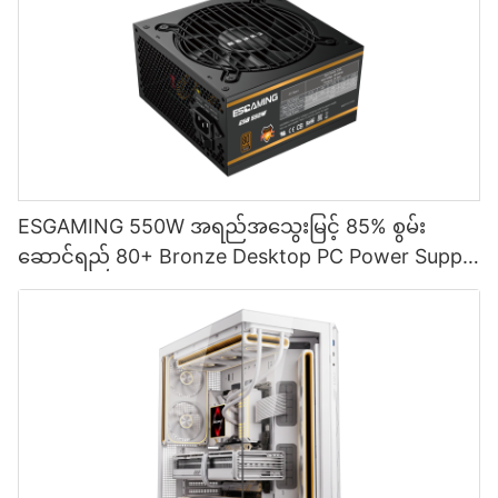
ESGAMING 550W အရည်အသွေးမြင့် 85% စွမ်း
ဆောင်ရည် 80+ Bronze Desktop PC Power Supply
ထောက်ပံ့ရေးပစ္စည်းများ ESB550W