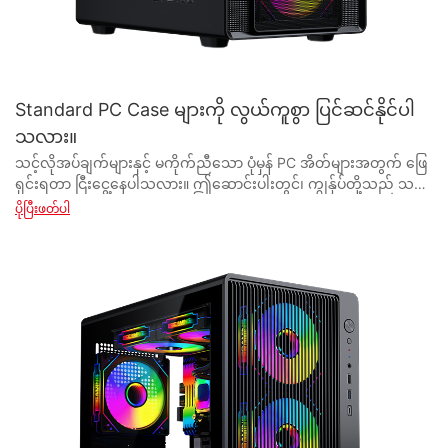
Standard PC Case များကို လွယ်ကူစွာ ပြင်ဆင်နိုင်ပါ
သလား။
သင့်လိုအပ်ချက်များနှင့် မကိုက်ညီသော ပုံမှန် PC အိတ်များအတွက် ဖြေရှင်းရတာ ငြီးငွေ့နေပါသလား။ ဤဆောင်းပါးတွင်၊ ကျွန်ုပ်တို့သည် သင့်စိတ်ကြိုက်ရွေးချယ်မှုများနှင့် ကိုက်ညီသော စိတ်ကြိုက်ဖြေရှင်းချက်တစ်ခုကို ဖန်တီးရန် စံ PC အိတ်များကို အလွယ်တကူ မွမ်းမံပြင်ဆင်နိုင်ခြေကို ရှာဖွေလေ့လာပါသည်။ အဆင့်မြှင့်တင်မှုများ အနည်းငယ်ဖြင့် သင်၏ PC ဂိမ်းကစားခြင်းအတွေ့အကြုံကို မြှင့်တင်နိုင်ပုံကို ရှာဖွေပါ။ - PC Case Modification ၏ အခြေခံများကို နားလည်ခြင်း။ သင်၏ PC setup ကို စိတ်ကြိုက်ပြင်ဆင်ခြင်းနှင့် ပတ်သက်လာလျှင် သုံးစွဲသူများ မကြာခဏ စဉ်းစားလေ့ရှိသော ရေပန်းအစားဆုံး ပြုပြင်မွမ်းမံမှုများထဲမှ တစ်ခုသည် ၎င်းတို့၏ PC case ၏ အလှတရားကို ပြုပြင်ပြောင်းလဲခြင်း ဖြစ်သည်။ PC case ပြုပြင်မွမ်းမံခြင်းသည် စိတ်ကြိုက်ဖန်တီးမှုနှင့် တီထွင်ဖန်တီးနိုင်မှုကို ခွင့်ပြုပေးသည့်အတွက် သင့်ကွန်ပြူတာတည်ဆောက်မှုကို အမှန်တကယ်ထူးခြားစေသည်။ သို့သော်လည်း၊ PC case ပြုပြင်မွမ်းမံခြင်းလောကသို့ သင်မဝင်ရောက်မီ၊ အောင်မြင်ပြီး အရှုပ်အရှင်းကင်းသည့် လုပ်ငန်းစဉ်ကို သေချာစေရန်အတွက် အခြေခံများကို နားလည်ရန် လိုအပ်ပါသည်။ ပုံမှန် PC case ကို ပြုပြင်ခြင်း၏ ပထမအဆင့်မှာ သင့်လိုအပ်ချက်အတွက် မှန်ကန်သော case ကို ရွေးချယ်ရန်ဖြစ်သည်။ စျေးကွက်တွင်ရရှိနိုင်သောအမျိုးအစားများစွာရှိပြီး၊ ကျစ်လစ်သိပ်သည်းသော mini-tower case မှသည်စိတ်ကြိုက်ပြင်ဆင်ရန်အတွက်လုံလောက်သောနေရာပါရှိသောမျှော်စင်အပြည့်အ ၀ အထိအတွေ့အထိရှိသည်။ သင့်အစိတ်အပိုင်းများနှင့် ကိုက်ညီရုံသာမက အပိုပန်ကာများ၊ LED မီးချောင်းများ၊ သို့မဟုတ် စိတ်ကြိုက်ရေအေးပေးစနစ်များကဲ့သို့သော ပြုပြင်မွမ်းမံမှုအတွက် လုံလောက်သောအခန်းကို ပေးဆောင်ရန် အရေးကြီးပါသည်။ မှန်ကန်သော PC case ကိုရွေးချယ်ပြီးသည်နှင့်၊ နောက်တစ်ဆင့်မှာ ပြုပြင်မွမ်းမံမှုအတွက် လိုအပ်သောကိရိယာများနှင့် ပစ္စည်းများစုဆောင်းရန်ဖြစ်သည်။ ဝက်အူလှည့်၊ ပလာယာများနှင့် ကေဘယ်ကြိုးများကဲ့သို့သော အခြေခံကိရိယာများသည် အိတ်ကို တပ်ဆင်ခြင်းနှင့် ပြန်လည်တပ်ဆင်ခြင်းအတွက် မရှိမဖြစ်လိုအပ်ပါသည်။ ထို့အပြင်၊ စိတ်ကြိုက်ပြတင်းပေါက်များ သို့မဟုတ် လေဝင်ပေါက်များဖန်တီးရန်အတွက် သတ္တု သို့မဟုတ် acrylic panels များကိုဖြတ်ရန်အတွက် Dremel rotary tool ကဲ့သို့သော အထူးပြုကိရိယာများ လိုအပ်နိုင်သည်။ ပြုပြင်မွမ်းမံခြင်းလုပ်ငန်းစဉ်အတွင်း ထည့်သွင်းစဉ်းစားရမည့် အရေးကြီးသောအချက်တစ်ခုမှာ ကေဘယ်လ်စီမံခန့်ခွဲမှုဖြစ်သည်။ သင့်လျော်သော ကေဘယ်ကြိုး စီမံခန့်ခွဲမှုသည် သင့် PC စနစ်ထည့်သွင်းမှု၏ လှပမှုကို ပိုမိုကောင်းမွန်စေရုံသာမက လေ၀င်လေထွက်နှင့် အအေးပေးရာတွင်လည်း ကူညီပေးပါသည်။ ကျစ်ထားသော ကေဘယ်အဆက်များနှင့် ကေဘယ်ကြိုးများကို ဖြီးခြင်းဖြင့် သင်၏ PC ကို သန့်ရှင်းပြီး ပရော်ဖက်ရှင်နယ် အသွင်အပြင်ကို ပေးစွမ်းနိုင်သဖြင့် သင့်ကေဘယ်ကြိုးများကို စနစ်တကျ သပ်ရပ်အောင် ကူညီပေးနိုင်ပါသည်။ PC ဝါသနာရှင်များ မကြာခဏ စဉ်းစားလေ့ရှိသည့် ရေပန်းစားသော ပြုပြင်ပြောင်းလဲမှုမှာ စိတ်ကြိုက်အလင်းရောင်ဖြစ်သည်။ LED အလင်းတန်းများ သို့မဟုတ် RGB ပန်ကာများသည် သင်၏တပ်ဆင်မှုတွင် အသွင်အပြင်ကို ပေါင်းထည့်နိုင်ပြီး အမြင်အားဖြင့် ဆွဲဆောင်မှုရှိသော လေထုကို ဖန်တီးနိုင်သည်။ ထို့အပြင်၊ သင်၏ PC အိတ်ကို အပြင်အဆင် ပုံသဏ္ဍာန်များ သို့မဟုတ် စတစ်ကာများဖြင့် စိတ်ကြိုက်ပြင်ဆင်ခြင်းသည် အလုံးစုံ အလှတရားကို ပိုမိုတိုးတက်စေပါသည်။ ပုံမှန် PC case ကို ပြုပြင်မွမ်းမံရာတွင်၊ သင်၏တပ်ဆင်မှု၏ အလုံးစုံ လေ၀င်လေထွက်နှင့် အအေးခံမှုကို ထည့်သွင်းစဉ်းစားရန် အရေးကြီးပါသည်။ အပိုပန်ကာများ သို့မဟုတ် အရည်အအေးပေးစနစ်များသည် အပူချိန်ကို ထိန်းညှိပေးပြီး အပူလွန်ကဲခြင်းမှ ကာကွယ်နိုင်ကာ သင့်အစိတ်အပိုင်းများ၏ အကောင်းဆုံးစွမ်းဆောင်ရည်နှင့် အသက်ရှည်မှုကို သေချာစေသည်။ PC case ထုတ်လုပ်သူများသည် ၎င်းတို့၏ကိစ္စများအတွင်း အကောင်းဆုံးလေ၀င်လေထွက်အတွက် လမ်းညွှန်ချက်များနှင့် အကြံပြုချက်များကို ပေးလေ့ရှိသောကြောင့် ပြုပြင်မွမ်းမံခြင်းလုပ်ငန်းစဉ်အတွင်း ဤလမ်းညွှန်ချက်များကို လိုက်နာရန် အရေးကြီးပါသည်။ နိဂုံးချုပ်အနေဖြင့်၊ ပုံမှန် PC case ကို ပြုပြင်မွမ်းမံခြင်းသည် ၎င်းတို့၏ setup ကို စိတ်ကြိုက်ပြင်ဆင်လိုသော PC ဝါသနာအိုးများအတွက် ပျော်စရာနှင့် အကျိုးရှိစေမည့် အတွေ့အကြုံတစ်ခုဖြစ်သည်။ မှန်ကန်သော ကိရိယာများ၊ ပစ္စည်းများနှင့် အခြေခံများကို သိရှိခြင်းဖြင့်၊ သင်သည် သင်၏ PC case ကို ထူးခြားပြီး ဖမ်းစားနိုင်သော လက်ရာအဖြစ် အလွယ်တကူ ပြောင်းလဲနိုင်သည်။ သင်သည် လေ၀င်လေထွက်ကို ပိုမိုကောင်းမွန်စေရန်၊ စိတ်ကြိုက်အလင်းရောင်များထည့်ရန် သို့မဟုတ် အပြင်အဆင်ဒီဇိုင်းတစ်ခုဖန်တီးရန်ပဲဖြစ်ဖြစ်၊ PC case ပြုပြင်မွမ်းမံခြင်း၏ အခြေခံများကို နားလည်ခြင်းသည် အောင်မြင်ပြီး ပျော်ရွှင်စရာကောင်းသော လုပ်ငန်းစဉ်တစ်ခုအတွက် မရှိမဖြစ်လိုအပ်ပါသည်။ - Standard PC Cases များကို ပြင်ဆင်ရန်အတွက် လိုအပ်သော ကိရိယာများနှင့် ပစ္စည်းများ ပုံမှန် PC အိတ်များကို ပြုပြင်မွမ်းမံခြင်းသည် ၎င်းတို့၏ကွန်ပြူတာစနစ်ထည့်သွင်းမှုတွင် ကိုယ်ရေးကိုယ်တာထိတွေ့မှုကို ထည့်သွင်းလိုသူများအတွက် ပျော်စရာနှင့် အကျိုးရှိစေမည့် အတွေ့အကြုံတစ်ခုဖြစ်သည်။ လေ၀င်လေထွက်ကို မြှင့်တင်လိုခြင်း၊ စိတ်ကြိုက်အလင်းရောင်များ ပေါင်းထည့်ခြင်း သို့မဟုတ် သင့် PC ၏ အလှတရားများကို ရိုးရှင်းစွာ ပြောင်းလဲလိုသည်ဖြစ်စေ မှန်ကန်သော ကိရိယာများနှင့် ပစ္စည်းများကို အောင်မြင်စွာ ပြုပြင်မွမ်းမံရန်အတွက် မရှိမဖြစ်လိုအပ်ပါသည်။ ဤဆောင်းပါးတွင်၊ ပုံမှန် PC ကိစ္စများကို ပြုပြင်မွမ်းမံရန်အတွက် လိုအပ်သော ကိရိယာများနှင့် ပစ္စည်းများအပြင် သင့်အား လမ်းတစ်လျှောက်တွင် ကူညီရန် အကြံပြုချက်များနှင့် လှည့်ကွက်အချို့ကို ဆွေးနွေးပါမည်။ ပုံမှန် PC case ကို ပြုပြင်မွမ်းမံရာတွင် မှန်ကန်သောကိရိယာများ ရှိရန် အရေးကြီးပါသည်။ သင်လိုအပ်မည့် အခြေခံကိရိယာအချို့တွင် ဝက်အူလှည့်၊ ဝိုင်ယာဖြတ်စက်များ၊ ပလာယာများနှင့် အပူသေနတ်များ ပါဝင်သည်။ ဤကိရိယာများသည် သင့်အား အစိတ်အပိုင်းများကို ဖယ်ရှားရန်၊ ဝါယာကြိုးများကို ဖြတ်တောက်ကာ ဖယ်ထုတ်ရန်နှင့် လိုအပ်သလို ပုံသဏ္ဍာန်ပစ္စည်းများကို ဖယ်ရှားနိုင်မည်ဖြစ်သည်။ ထို့အပြင်၊ Dremel သို့မဟုတ် အခြားသော rotary tool ကို အသုံးပြုခွင့်ရှိခြင်းသည် ကိစ္စအတွက် တိကျသောဖြတ်တောက်မှုနှင့် ပြုပြင်မွမ်းမံမှုများပြုလုပ်ရန်အတွက် အလွန်အထောက်အကူဖြစ်စေပါသည်။ ပစ္စည်းများနှင့်ပတ်သက်၍၊ သင်ပြုလုပ်လိုသော ပြုပြင်မွမ်းမံမှုများအပေါ် မူတည်၍ သင်လိုအပ်နိုင်သည့် အဓိကအချက်အနည်းငယ်ရှိပါသည်။ PC case ပြုပြင်မွမ်းမံရာတွင် အသုံးအများဆုံးပစ္စည်းများမှာ acrylic သို့မဟုတ် plexiglass ဖြစ်သည်။ သင့်ကိစ္စအတွက် စိတ်ကြိုက်ပြတင်းပေါက်များ၊ အကန့်များနှင့် လေယူလေသိမ်းများကို ဖန်တီးရန် ဤအကြည်ဓာတ်ကို အလွယ်တကူ ဖြတ်တောက်ပုံဖော်နိုင်သည်။ ထို့အပြင် သင့်ဒီဇိုင်းကို ပိုမိုစိတ်ကြိုက်ပြင်ဆင်ရန် acrylic ပန်းချီဆွဲခြင်း သို့မဟုတ် ထွင်းထုနိုင်သည်။ လက်ထဲမှာ ဆောင်ထားသင့်တဲ့ နောက်ထပ် အရေးကြီးတဲ့ ပစ္စည်း ကတော့ အပူပူကပ်ခြင်း ဖြစ်ပါတယ်။ သင်၏ PC case ကို ပြုပြင်မွမ်းမံမှုများ ပြုလုပ်သောအခါ၊ သင်၏ အစိတ်အပိုင်းများကြား သင့်လျော်သော အပူလွှဲပြောင်းကြောင်း သေချာစေရန် အပူကူးထည့်ခြင်းကို ဖယ်ရှားပြီး ပြန်လည်အသုံးပြုရန် လိုအပ်နိုင်သည်။ ထို့အပြင်၊ အခွံမာသီးများ၊ bolts နှင့် brackets များရွေးချယ်မှုရှိခြင်းသည် အစိတ်အပိုင်းများကို လုံခြုံစေရန်နှင့် သင့် case တွင် စိတ်ကြိုက်ထပ်ထည့်ခြင်းအတွက် အသုံးဝင်ပါသည်။ ပုံမှန် PC case ကို ပြုပြင်မွမ်းမံသည့်အခါတွင် မှတ်သားထားရမည့် အဓိက အကြံပြုချက်အချို့ရှိပါသည်။ ဦးစွာပထမ၊ သင်၏ပြုပြင်မွမ်းမံမှုများကို အမြဲကြိုတင်စီစဉ်ပါ။ တိုင်းတာမှုများပြုလုပ်ပါ၊ ပုံကြမ်းများဖန်တီးပါ၊ မစတင်မီ လိုအပ်သောကိရိယာများနှင့် ပစ္စည်းများအားလုံးကို စုဆောင်းပါ။ ၎င်းသည် ချောမွေ့ပြီး အောင်မြင်သော ပြုပြင်မွမ်းမံမှုလုပ်ငန်းစဉ်ကို သေချာစေရန် ကူညီပေးပါမည်။ ထို့အပြင်၊ သင်၏ပြုပြင်မွမ်းမံမှုများနှင့်အတူ ဖန်တီးမှုရယူရန် မကြောက်ပါနှင့်။ သင်၏ PC case အတွက် ထူးခြားပြီး စိတ်ကြိုက်ပုံစံ ဖန်တီးရန် မတူညီသော ပစ္စည်းများ၊ အရောင်များနှင့် ဒီဇိုင်းများဖြင့် စမ်းသပ်ပါ။ တစ်ခုတည်းသောကန့်သတ်ချက်မှာ သင်၏စိတ်ကူးစိတ်သန်းဖြစ်သည်ကို သတိရပါ။ နိဂုံးချုပ်အနေဖြင့်၊ ပုံမှန် PC အိတ်များကို ပြုပြင်မွမ်းမံခြင်းသည် ၎င်းတို့၏ ကွန်ပျူတာစနစ်ထည့်သွင်းမှုတွင် ပုဂ္ဂိုလ်ရေးထိတွေ့မှုကို ထည့်သွင်းလိုသူများအတွက် အကျိုးရှိပြီး ပျော်ရွှင်ဖွယ်ကောင်းသော ပရောဂျက်တစ်ခုဖြစ်သည်။ မှန်ကန်သောကိရိယာများနှင့် ပစ္စည်းများကို လက်ထဲတွင်ထားရှိခြင်းအပြင် အဓိကကျသော အကြံပြုချက်များနှင့် လှည့်ကွက်အချို့ကို လိုက်နာခြင်းဖြင့်၊ သင်သည် ပုံမှန် PC case ကို တစ်မျိုးတည်းသော လက်ရာအဖြစ်သို့ အလွယ်တကူ ပြောင်းလဲနိုင်သည်။ ထို့ကြောင့် ရှေ့ဆက်ပါ၊ သင်၏တီထွင်ဖန်တီးနိုင်စွမ်းကိုထုတ်ပြီး သင်၏ PC case ကို ယနေ့စတင်ပြင်ဆင်ပါ။ - PC Case ကို မွမ်းမံပြင်ဆင်ရန် အဆင့်ဆင့်လမ်းညွှန် သင်၏ PC စနစ်ထည့်သွင်းမှုကို စိတ်ကြိုက်ပြင်ဆင်ခြင်းနှင့် ပတ်သက်လာလျှင် သင်၏ပုံမှန် PC case ကို ပြုပြင်ခြင်းသည် သင့်စနစ်အား ထူးခြားပြီး ပုဂ္ဂိုလ်ရေးဆန်သော အထိအတွေ့ကို ပေးစွမ်းနိုင်သည့် နည်းလမ်းကောင်းတစ်ခုဖြစ်သည်။ မှန်ကန်သောကိရိယာများနှင့် အဆင့်ဆင့်လမ်းညွှန်ချက်ဖြင့်၊ သင်သည် သင်၏ပုံမှန် PC case ကို သင်၏စတိုင်နှင့် လုပ်ဆောင်နိုင်စွမ်းများကို ဦးစားပေးဖော်ပြသည့် အမျိုးအစားထဲမှ လက်ရာမြောက်သည့်လက်ရာအဖြစ်သို့ အလွယ်တကူ ပြောင်းလဲနိုင်သည်။ ပြုပြင်မွမ်းမံခြင်းလုပ်ငန်းစဉ်ကို မစတင်မီ၊ သင့်ပရောဂျက်အတွက် မှန်ကန်သော PC case ကို ရွေးချယ်ရန် အရေးကြီးပါသည်။ အရွယ်အစား၊ ပုံသဏ္ဍာန်နှင့် ပစ္စည်းများနှင့် သင့်စနစ်အတွက် သင်လိုအပ်သည့် သီးခြားအင်္ဂါရပ်များကဲ့သို့သော အကြောင်းရင်းများကို ထည့်သွင်းစဉ်းစားပါ။ PC case ပေးသွင်းသူများနှင့် ထုတ်လုပ်သူအများအပြားမှ ရွေးချယ်ရန် ရွေးချယ်စရာများစွာကို ပေးဆောင်ထားသောကြောင့် သင့်လိုအပ်ချက်အတွက် အကောင်းဆုံးကို သုတေသနပြုပြီး ရွေးချယ်ရန် အချိန်ယူပါ။ ပြီးပြည့်စုံသော PC case ကိုရွေးချယ်ပြီးသည်နှင့်၊ ပြုပြင်မွမ်းမံခြင်းလုပ်ငန်းစဉ်အတွက် လိုအပ်သောကိရိယာများနှင့် ပစ္စည်းများစုဆောင်းရန် အချိန်ကျရောက်ပြီဖြစ်သည်။ တူးခြင်း၊ ဝက်အူလှည့်၊ ဖြတ်တောက်ခြင်းကိရိယာ၊ နှင့် စိတ်ကြိုက်ပြုလုပ်ရန်အတွက် ဆေးသုတ်ခြင်း သို့မဟုတ် အခြားပစ္စည်းများ အပါအဝင် ကိရိယာမျိုးစုံ လိုအပ်မည်ဖြစ်သည်။ ပါဝါကိရိယာများကို အသုံးပြုသည့်အခါ ဘေးကင်းရေး ကြိုတင်ကာကွယ်မှုများကို သေချာလိုက်နာပြီး ထုတ်လုပ်သူ၏ ညွှန်ကြားချက်များကို လိုက်နာပါ။ သင်၏ PC case ကိုပြုပြင်ခြင်း၏ပထမအဆင့်မှာ အစိတ်အပိုင်းများကို ဂရုတစိုက်ဖြုတ်ပြီး မလိုအပ်သောအစိတ်အပိုင်းများကိုဖယ်ရှားရန်ဖြစ်သည်။ ၎င်းသည် သင့်အား တွဲဖက်လုပ်ဆောင်ရန် အလွတ်တစ်ထည်ကို ပေးမည်ဖြစ်ပြီး သင့် case ၏ အပြင်အဆင်နှင့် ဒီဇိုင်းကို စိတ်ကြိုက်ပြင်ဆင်ရန် ပိုမိုလွယ်ကူစေသည်။ သင့်လျော်လျောက်ပတ်ပြီး လေ၀င်လေထွက်ကောင်းစေရန် မားသားဘုတ်၊ ပါဝါထောက်ပံ့မှုနှင့် အအေးပေးစနစ်ကဲ့သို့သော အစိတ်အပိုင်းများကို နေရာချထားသည်ကို သတိပြုပါ။ ထို့နောက်၊ သင်သည် PC case ၏ အပြင်ပိုင်းကို ပြုပြင်မွမ်းမံမှုများ စတင်နိုင်ပါသည်။ ၎င်းတွင် အပိုလေဝင်လေထွက်အတွက် အပေါက်များ ဖြတ်တောက်ခြင်း၊ စိတ်ကြိုက်အကန့်များ သို့မဟုတ် ဒီဇိုင်းများထည့်ခြင်း သို့မဟုတ် ထူးခြားသောအသွင်အပြင်ကို ဖန်တီးရန်အတွက် ဘူးခွံကို ပန်းချီဆွဲခြင်းတို့ ပါဝင်နိုင်သည်။ အမှားအယွင်းများ သို့မဟုတ် ပျက်စီးဆုံးရှုံးမှုများကို ရှောင်ရှားရန် သင်၏ပြုပြင်မွမ်းမံမှုများကို ဂရုတစိုက်တိုင်းတာပြီး အစီအစဉ်ဆွဲပါ။ Case ၏ အပြင်ပိုင်းကို ပြောင်းလဲလိုက်သောအခါ အတွင်းပိုင်းကို မမေ့ပါနှင့်။ ကေဘယ်ကြိုး စီမံခန့်ခွဲမှုသည် လေဝင်လေထွက်ကို ပိုမိုကောင်းမွန်စေပြီး စွမ်းဆောင်ရည်ကို ကောင်းမွန်စေသောကြောင့် PC စိတ်ကြိုက်ပြင်ဆင်ခြင်း၏ အရေးကြီးသော ကဏ္ဍတစ်ခုဖြစ်သည်။ ကေဘယ်ကြိုးများကို အစိတ်အပိုင်းများနှင့် ပန်ကာများကြားမှ မထားဘဲ ကေဘယ်ကြိုးများကို စုစည်းကာ လုံခြုံအောင်ပြုလုပ်ရန် ကေဘယ်ကြိုးများနှင့် လမ်းကြောင်းရှာဖွေခြင်းနည်းလမ်းများကို အသုံးပြုပါ။ သင်၏ PC case တွင် ပြုပြင်မွမ်းမံမှုများ ပြီးသည်နှင့်တစ်ပြိုင်နက်၊ အစိတ်အပိုင်းများကို ပြန်လည်စုစည်းပြီး စနစ်ကို စမ်းသပ်ရန် အချိန်တန်
ပိုပြီးဖတ်ပါ