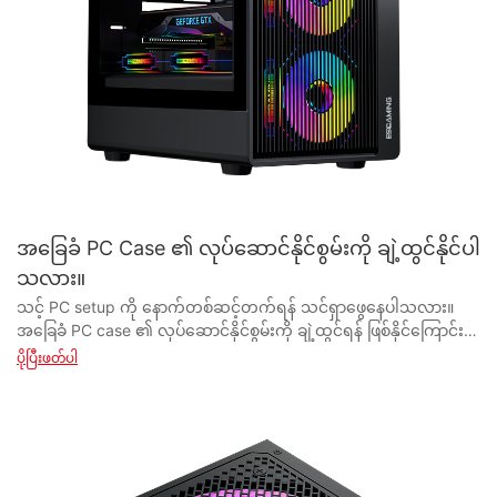
အခြေခံ PC Case ၏ လုပ်ဆောင်နိုင်စွမ်းကို ချဲ့ထွင်နိုင်ပါ
သလား။
သင့် PC setup ကို နောက်တစ်ဆင့်တက်ရန် သင်ရှာဖွေနေပါသလား။ အခြေခံ PC case ၏ လုပ်ဆောင်နိုင်စွမ်းကို ချဲ့ထွင်ရန် ဖြစ်နိုင်ကြောင်း သင်တွေးဖူးပါသလား။ ဤဆောင်းပါးတွင်၊ သင်၏ PC ဂိမ်းကစားခြင်း သို့မဟုတ် အလုပ်ရုံအတွေ့အကြုံကို မြှင့်တင်နိုင်သည့် နည်းလမ်းအမျိုးမျိုးကို ကျွန်ုပ်တို့ ရှာဖွေပါမည်။ ဆန်းသစ်တီထွင်ထားသော သိုလှောင်မှုဖြေရှင်းချက်မှ စိတ်ကြိုက်ပြင်ဆင်နိုင်သော အအေးပေးရွေးချယ်မှုများအထိ၊ သင်၏အခြေခံ PC case ကို လုပ်ဆောင်နိုင်စွမ်းရှိသော စွမ်းအားကြီးတစ်ခုအဖြစ်သို့ ပြောင်းလဲနိုင်ပုံကို လေ့လာပါ။ PC စိတ်ကြိုက်ပြင်ဆင်ခြင်း၏ကမ္ဘာကို စူးစမ်းလေ့လာပြီး သင်၏စဖွင့်သတ်မှတ်မှု၏ အပြည့်အဝအလားအလာကို ထုတ်ဖော်လိုက်ခြင်းဖြင့် ကျွန်ုပ်တို့နှင့်ပူးပေါင်းပါ။ - သင်၏အခြေခံ PC Case ကို အဆင့်မြှင့်တင်ခြင်း- သင်သိထားရမည့်အရာ ယနေ့ခေတ်၏ အဆက်မပြတ်ပြောင်းလဲနေသော နည်းပညာဆိုင်ရာ အခင်းအကျင်းတွင်၊ ကျွန်ုပ်တို့၏ အီလက်ထရွန်နစ်စက်ပစ္စည်းများနှင့် ပတ်သက်လာသောအခါတွင် စိတ်ကြိုက်ပြင်ဆင်ခြင်းနှင့် စိတ်ကြိုက်ပြင်ဆင်ခြင်းအပေါ် အလေးပေးမှု တိုးလာပါသည်။ ၎င်းတွင် အလုပ်၊ ဖျော်ဖြေရေးနှင့် ဆက်သွယ်ရေးအတွက် ဗဟိုအချက်အချာအဖြစ် ဆောင်ရွက်သည့် ကျွန်ုပ်တို့၏ ယုံကြည်စိတ်ချရသော PC များ ပါဝင်သည်။ PC စနစ်ထည့်သွင်းခြင်း၏ အဓိကကျသော အစိတ်အပိုင်းတစ်ခုမှာ ၎င်း၏အတွင်းပိုင်း အစိတ်အပိုင်းများအားလုံးကို ထည့်သွင်းထားသည့် ကိစ္စဖြစ်သည်။ အခြေခံ PC အိတ်များသည် သင်၏ ဟာ့ဒ်ဝဲကို ကာကွယ်ရန် ၎င်းတို့၏ အဓိက လုပ်ဆောင်ချက်ကို ဖြည့်ဆည်းပေးနိုင်သော်လည်း သင့်လိုအပ်ချက်များနှင့် ကိုက်ညီစေရန် ၎င်းတို့၏ လုပ်ဆောင်နိုင်စွမ်းကို အဆင့်မြှင့်ရန်နှင့် မြှင့်တင်ရန် နည်းလမ်းများရှိပါသည်။ သင်၏ အခြေခံ PC Case ကို အဆင့်မြှင့်တင်ခြင်း နှင့် ပတ်သက်လာလျှင် မှတ်သားထားရန် အဓိက ထည့်သွင်း စဉ်းစားစရာ အနည်းငယ် ရှိပါသည်။ ဦးစွာပထမ၊ သင်ထည့်သွင်းရန်စီစဉ်ထားသော နောက်ထပ်အစိတ်အပိုင်းများနှင့် သင့်ကိစ္စ၏ လိုက်ဖက်ညီမှုကို အကဲဖြတ်ရန် လိုအပ်ပါသည်။ ၎င်းတွင် ထပ်လောင်းပန်ကာများ၊ သိုလှောင်မှုဒရိုက်များ သို့မဟုတ် အရည်အအေးပေးစနစ်ကဲ့သို့သော အပိုဟာ့ဒ်ဝဲများကို ထားရှိနိုင်စေရန် သေချာစေရန် သင့် case ၏ အရွယ်အစားနှင့် အပြင်အဆင်ကို စစ်ဆေးခြင်း ပါဝင်သည်။ သင်၏ PC Case ကို အဆင့်မြှင့်တင်ရာတွင် ထည့်သွင်းစဉ်းစားရမည့် နောက်ထပ်အရေးကြီးသည့်အချက်မှာ လေ၀င်လေထွက်နှင့် အအေးခံခြင်းပင်ဖြစ်သည်။ အခြေခံ PC အိတ်များသည် မကြာခဏဆိုသလို လေဝင်လေထွက်နှင့် အအေးပေးခွင့်များ အကန့်အသတ်ဖြင့် လာတတ်သောကြောင့် အပူလွန်ကဲပြီး စွမ်းဆောင်ရည် လျော့ကျသွားနိုင်သည်။ ပိုမိုကောင်းမွန်သောလေ၀င်ပေါက်နှင့် အပိုပန်ကာများ သို့မဟုတ် အရည်အအေးပေးသည့်နည်းလမ်းများကို ပံ့ပိုးပေးနိုင်စွမ်းရှိသော ကိစ္စတစ်ခုတွင် ရင်းနှီးမြုပ်နှံခြင်းဖြင့်၊ သင်သည် သင့်စနစ်အား ချောမွေ့ပြီး ထိရောက်စွာလည်ပတ်နေစေရန် ကူညီပေးနိုင်ပါသည်။ ထို့အပြင်၊ သင်၏ PC case ကို အဆင့်မြှင့်တင်ခြင်းသည် အလှအပဆိုင်ရာ အကျိုးကျေးဇူးများကို ပေးစွမ်းနိုင်သည်။ အခြေခံအစွပ်အများအပြားသည် သင်၏ကိုယ်ပိုင်စတိုင် သို့မဟုတ် သင့်လုပ်ငန်းခွင်၏ အလှတရားနှင့် လုံးဝလိုက်လျောညီထွေမဖြစ်နိုင်သည့် စံအနက်ရောင် သို့မဟုတ် ငွေရောင်ဒီဇိုင်းများဖြင့် လာပါသည်။ စိတ်ကြိုက်ပြင်ဆင်နိုင်သော RGB အလင်းရောင်၊ ဖန်သားပြင်ပြားများ သို့မဟုတ် ပြောင်လက်သော ခေတ်မီဒီဇိုင်းဖြင့် ကာဗာကိုရွေးချယ်ခြင်းဖြင့်၊ သင်သည် သင်၏စဖွင့်သတ်မှတ်မှုတွင် ပင်ကိုယ်စရိုက်ကို ပေါင်းထည့်နိုင်ပြီး သင်၏ PC ကို လူစုလူဝေးနှင့် ပေါ်လွင်စေသည်။ သင်၏ PC case ကို အဆင့်မြှင့်တင်ခြင်းတွင်၊ ယုံကြည်စိတ်ချရပြီး ဂုဏ်သိက္ခာရှိသော PC case ပေးသွင်းသူ သို့မဟုတ် ထုတ်လုပ်သူအား ရွေးချယ်ရန် အရေးကြီးပါသည်။ ၎င်းတို့သည် သင်၏ သီးခြားလိုအပ်ချက်များနှင့် နှစ်သက်မှုများအပေါ် အခြေခံ၍ တန်ဖိုးရှိသော လမ်းညွှန်ချက်များနှင့် အကြံပြုချက်များကို ပံ့ပိုးပေးနိုင်ပါသည်။ အရွယ်အစား၊ ဒီဇိုင်းနှင့် အင်္ဂါရပ်များအလိုက် ရွေးချယ်စရာများစွာကို ပေးဆောင်သည့် ကုမ္ပဏီများကို ရှာဖွေပါ၊ သင့်လိုအပ်ချက်များနှင့် ကိုက်ညီသည့် ပြီးပြည့်စုံသော case ကို ရှာတွေ့နိုင်ကြောင်း သေချာစေပါသည်။ နိဂုံးချုပ်အနေဖြင့်၊ သင်၏အခြေခံ PC case ကို အဆင့်မြှင့်တင်ခြင်းသည် သင်၏ setup ၏ လုပ်ဆောင်နိုင်စွမ်း၊ စွမ်းဆောင်ရည်နှင့် အလှတရားများပေါ်တွင် သိသာထင်ရှားသော အကျိုးသက်ရောက်မှုရှိနိုင်ပါသည်။ လိုက်ဖက်ညီမှု၊ လေ၀င်လေထွက်နှင့် ဒီဇိုင်းစသည့်အချက်များကို ထည့်သွင်းစဉ်းစားကာ ယုံကြည်စိတ်ချရသော PC case ပေးသွင်းသူ သို့မဟုတ် ထုတ်လုပ်သူနှင့် လုပ်ဆောင်ခြင်းဖြင့်၊ သင်သည် သင်၏ PC ကို ပုဂ္ဂိုလ်ရေးဆန်ပြီး စွမ်းဆောင်ရည်မြင့်မားသော ပါဝါအိမ်အဖြစ်သို့ ပြောင်းလဲနိုင်သည်။ ထို့ကြောင့် သင်သည် ရိုးရှင်းသော အဆင့်မြှင့်တင်မှုများ အနည်းငယ်ဖြင့် သင်၏ setup ကို နောက်တစ်ဆင့်သို့ တက်နိုင်သောအခါ အခြေခံကိစ္စတစ်ခုအတွက် အဘယ်ကြောင့် အခြေချနေထိုင်သနည်း။ - ပိုမိုကောင်းမွန်သောလုပ်ဆောင်နိုင်စွမ်းအတွက် သင်၏ PC Case ကို စိတ်ကြိုက်ပြင်ဆင်ခြင်း။ ယနေ့ခေတ် လျင်မြန်သော နည်းပညာလောကတွင်၊ စွမ်းဆောင်ရည်ပြည့်ဝသော PC ရှိခြင်းသည် အလုပ်နှင့် အားလပ်မှု နှစ်ခုစလုံးအတွက် မရှိမဖြစ်လိုအပ်ပါသည်။ သို့သော်၊ လူအများစုသည် အခြေခံ PC case ၏ ကန့်သတ်ချက်များနှင့် ရုန်းကန်နေရသည်ကို တွေ့ရှိရသည်။ ဤကိစ္စများသည် ကွန်ပျူတာတစ်လုံး၏ လိုအပ်သော အစိတ်အပိုင်းများကို နေရာချထားရန်အတွက် ၎င်းတို့၏ ရည်ရွယ်ချက်ကို ဆောင်ရွက်ပေးနိုင်သော်လည်း ၎င်းတို့သည် လုပ်ဆောင်နိုင်စွမ်းနှင့် စိတ်ကြိုက်ရွေးချယ်စရာများ မကြာခဏ ချို့တဲ့နေပါသည်။ ဤနေရာတွင် သင်၏ PC case ကို စိတ်ကြိုက်ပြင်ဆင်ခြင်းတွင် ပါဝင်လာပြီး၊ သင့်ကွန်ပြူတာတည်ဆောက်မှု၏ အလုံးစုံစွမ်းဆောင်ရည်နှင့် အသုံးပြုနိုင်စွမ်းကို မြှင့်တင်ရန်အတွက် အကျိုးကျေးဇူးများစွာကို ပေးဆောင်ပါသည်။ ပိုမိုကောင်းမွန်သောလုပ်ဆောင်နိုင်စွမ်းအတွက် သင်၏ PC case ကို စိတ်ကြိုက်ပြင်ဆင်ခြင်းနှင့်ပတ်သက်လာလျှင် ဖြစ်နိုင်ချေများသည် အဆုံးမဲ့ဖြစ်သည်။ လေ၀င်လေထွက်နှင့် အအေးပေးနိုင်စွမ်းများ တိုးမြှင့်ခြင်းမှသည် နောက်ထပ်သိုလှောင်မှုရွေးချယ်စရာများ ထည့်သွင်းခြင်းနှင့် ကေဘယ်လ်စီမံခန့်ခွဲမှုကို ပိုမိုကောင်းမွန်စေခြင်းအထိ၊ သင့်လိုအပ်ချက်များနှင့် ကိုက်ညီစေရန် သင်၏ PC Case ကို အကောင်းဆုံးဖြစ်အောင် ပြုလုပ်ရန် နည်းလမ်းများစွာရှိပါသည်။ သင်၏ PC case ကို စိတ်ကြိုက်ပြင်ဆင်ခြင်း၏ ပထမအဆင့်တစ်ခုမှာ စတင်ရန် မှန်ကန်သော case ကို ရွေးချယ်ခြင်းဖြစ်သည်။ PC case ကိုရွေးချယ်သောအခါ၊ အရွယ်အစား၊ ပစ္စည်းနှင့် ဒီဇိုင်းစသည့်အချက်များကို ထည့်သွင်းစဉ်းစားရန် အရေးကြီးပါသည်။ ကျော်ကြားသော PC case ထုတ်လုပ်သူထံမှ အရည်အသွေးမြင့် case တွင် ရင်းနှီးမြုပ်နှံခြင်းသည် လုပ်ဆောင်နိုင်စွမ်းနှင့် အလှတရားတို့၌ ကွဲပြားသောကမ္ဘာတစ်ခုကို ဖန်တီးနိုင်သည်။ သင်၏ setup အတွက် ပြီးပြည့်စုံသော PC case ကို သင်ရွေးချယ်ပြီးသည်နှင့် နောက်တစ်ဆင့်မှာ ရရှိနိုင်သော စိတ်ကြိုက်ရွေးချယ်စရာများကို ထည့်သွင်းစဉ်းစားရန်ဖြစ်သည်။ ၎င်းတွင် လေ၀င်လေထွက်ကောင်းမွန်စေရန်နှင့် သင့်အစိတ်အပိုင်းများကို အကောင်းဆုံးအပူချိန်တွင် ဆက်လက်လည်ပတ်နေစေရန် နောက်ထပ်ပန်ကာများ သို့မဟုတ် အရည်အအေးပေးစနစ်များ တပ်ဆင်ခြင်းတို့ ပါဝင်နိုင်သည်။ ကေဘယ်အဆက်ဆက်များ သို့မဟုတ် လမ်းကြောင်းလမ်းကြောင်းလမ်းကြောင်းများကဲ့သို့သော ကေဘယ်လ်စီမံခန့်ခွဲမှုနည်းလမ်းများဖြင့် သင့်ကိစ္စအား အဆင့်မြှင့်တင်ခြင်းသည် သင့်လုပ်ငန်းခွင်ကို သပ်ရပ်ပြီး စနစ်တကျ ထိန်းသိမ်းထားနိုင်ပြီး လေဝင်လေထွက်ကိုလည်း ပိုမိုကောင်းမွန်စေပါသည်။ သင့် PC case ၏ လုပ်ဆောင်နိုင်စွမ်းကို မြှင့်တင်ရန်အတွက် ရေပန်းစားသော စိတ်ကြိုက်ပြင်ဆင်မှု နောက်ထပ်ရွေးချယ်စရာမှာ သိုလှောင်မှုရွေးချယ်စရာများကို ထပ်ထည့်ခြင်းဖြစ်သည်။ ၎င်းတွင် သိုလှောင်မှုပမာဏ တိုးမြင့်ရန်နှင့် ဒေတာဝင်ရောက်မှုအမြန်နှုန်းများအတွက် အပို hard drives သို့မဟုတ် solid-state drives များ ထည့်သွင်းခြင်း ပါဝင်သည်။ အချို့သော PC case ထုတ်လုပ်သူများသည် storage drives အတွက် စိတ်ကြိုက် mounting solutions များကိုပင် ပေးစွမ်းနိုင်ပြီး၊ သင့် case အတွင်း အဖိုးတန် နေရာမဆုံးရှုံးဘဲ သင်၏ သိုလှောင်မှု ရွေးချယ်မှုများကို ချဲ့ထွင်ရန် လွယ်ကူစေသည်။ လေ၀င်လေထွက်၊ အအေးပေးခြင်း၊ ကေဘယ်လ်စီမံခန့်ခွဲမှုနှင့် သိုလှောင်မှုရွေးချယ်မှုများကို ပိုမိုကောင်းမွန်စေသည့်အပြင်၊ သင်၏ PC case ကို စိတ်ကြိုက်ပြင်ဆင်ခြင်းတွင် အလှအပဆိုင်ရာ မြှင့်တင်မှုများလည်း ပါဝင်နိုင်သည်။ LED မီးချောင်းများ၊ စိတ်ကြိုက် ပုံကြမ်းများ သို့မဟုတ် စိတ်ကြိုက်ဆေးသုတ်ခြင်းများကိုပင် ထည့်သွင်းခြင်းသည် လုပ်ဆောင်နိုင်စွမ်းနှင့် အသုံးပြုနိုင်မှုကို ဆက်လက်ထိန်းသိမ်းထားစဉ်တွင် ကျန်အရာများမှ သင့် PC စနစ်ထည့်သွင်းမှုကို ထင်ရှားပေါ်လွင်စေရန် ကူညီပေးနိုင်ပါသည်။ ယေဘုယျအားဖြင့်၊ ပိုမိုကောင်းမွန်သောလုပ်ဆောင်နိုင်စွမ်းအတွက် သင်၏ PC case ကို စိတ်ကြိုက်ပြင်ဆင်ခြင်းသည် သင့်ကွန်ပြူတာစနစ်ထည့်သွင်းမှု၏ စွမ်းဆောင်ရည်နှင့် လှပမှုကို များစွာတိုးတက်စေသည့် တန်ဖိုးရှိသော ရင်းနှီးမြှုပ်နှံမှုတစ်ခုဖြစ်သည်။ မှန်ကန်သော PC case၊ ပေးသွင်းသူ၊ ထုတ်လုပ်သူနှင့်၊ စိတ်ကြိုက်ပြင်ဆင်ခြင်းအတွက် ဖြစ်နိုင်ခြေများမှာ အဆုံးမရှိပေ။ ဒါဆို ရိုးရှင်းတဲ့ အဆင့်မြှင့်တင်မှုတွေ အနည်းငယ်နဲ့ ပြုပြင်မွမ်းမံမှုတွေနဲ့ သင့်ရဲ့ setup ကို နောက်တစ်ဆင့်တက်နိုင်တဲ့အခါ အခြေခံ PC case တစ်ခုအတွက် ဘာကြောင့် အခြေချနေထိုင်တာလဲ။ - သင့် PC Case တွင် ပြင်ပအင်္ဂါရပ်များကို ထည့်သွင်းခြင်း။ သင်၏ PC setup ကို စိတ်ကြိုက်ပြင်ဆင်ခြင်းနှင့် ပတ်သက်လာလျှင် သင့် PC case ၏ လုပ်ဆောင်နိုင်စွမ်းနှင့် လှပမှုကို မြှင့်တင်ရန် အဆုံးမဲ့ဖြစ်နိုင်ချေများရှိပါသည်။ ၎င်းကိုလုပ်ဆောင်ရန် ရေပန်းအစားဆုံးနည်းလမ်းတစ်ခုမှာ သင်၏အခြေခံ PC case တွင် ပြင်ပအင်္ဂါရပ်များကို ပေါင်းထည့်ခြင်းဖြင့်ဖြစ်သည်။ ဤဆောင်းပါးတွင်၊ သင်၏ PC case ၏ လုပ်ဆောင်နိုင်စွမ်းကို ချဲ့ထွင်နိုင်သည့် နည်းလမ်းများအပြင် ထိုသို့လုပ်ဆောင်ခြင်း၏ အကျိုးကျေးဇူးများကို ကျွန်ုပ်တို့ ရှာဖွေပါမည်။ PC ဝါသနာအိုးများ ၎င်းတို့၏ ကိစ္စများတွင် ထည့်သွင်းသည့် အသုံးအများဆုံး ပြင်ပအင်္ဂါရပ်များထဲမှ တစ်ခုမှာ LED အလင်းရောင်ဖြစ်သည်။ သင့်တပ်ဆင်မှုတွင် အရောင်နှင့် စတိုင်လ်ကို ထည့်ရန် LED strip များကို ဘူးအတွင်းတွင် အလွယ်တကူ တပ်ဆင်နိုင်သည်။ LED မီးလုံးများသည် အေးမြသောပုံပေါက်စေရုံသာမက၊ ၎င်းတို့သည် သင်၏ အစိတ်အပိုင်းများကို အလင်းပေးရာတွင်လည်း ကူညီပေးနိုင်ပြီး သင့် case အတွင်းကို ပိုမိုလွယ်ကူစွာ မြင်နိုင်စေပါသည်။ PC case ထုတ်လုပ်သူအများအပြားသည် built-in LED အလင်းရောင်ဖြင့် case များကိုကမ်းလှမ်းသော်လည်း၊ သင့် case တွင်ဤအင်္ဂါရပ်မပါပါက၊ ၎င်းကိုကိုယ်တိုင်ထည့်ရန်လွယ်ကူသည်။ PC အိတ်များအတွက် လူကြိုက်များသော ပြင်ပအင်္ဂါရပ်မှာ ဖန်သားပြင်ဘောင်တစ်ခုဖြစ်သည်။ Tempered glass side panels များသည် မည်သည့် case အတွက်မဆို ပြောင်မြောက်ပြီး ခေတ်မီသော အပြင်အဆင်တစ်ခုဖြစ်ပြီး သင်၏ အစိတ်အပိုင်းများနှင့် cable management ကျွမ်းကျင်မှုများကို ပြသနိုင်စေပါသည်။ အချို့သော PC case ထုတ်လုပ်သူသည် သင့်ရှိပြီးသား case ကို အဆင့်မြှင့်ရန်အတွက် သင့်အား ဖန်သားပြင်များကို သီးသန့်ရောင်းချသော်လည်း၊ အချို့သော PC case ထုတ်လုပ်သူများသည် tempered glass side panels များဖြင့် case များကို ပေးပါသည်။ Cable Management သည် သင်၏ PC Case ကို စိတ်ကြိုက်ပြုပြင်ခြင်း၏ နောက်ထပ်အရေးကြီးသော ကဏ္ဍတစ်ခုဖြစ်သည်။ ရှုပ်ယှက်ခတ်နေသော ကေဘယ်ကြိုးများသည် ပရော်ဖက်ရှင်နယ်မဟုတ်သော်လည်း ၎င်းတို့သည် လေ၀င်လေထွက်ကို ဟန့်တားနိုင်ပြီး သင်၏အစိတ်အပိုင်းများကို အပူလွန်ကဲစေနိုင်သည်။ ကေဘယ်ကြိုးများ၊ Velcro ကြိုးများနှင့် ကေဘယ်ကြိုးများကဲ့သို့သော ကေဘယ်ကြိုးများကို စီမံခန့်ခွဲခြင်းအင်္ဂါရပ်များကို ပေါင်းထည့်ခြင်းဖြင့်၊ သင်သည် သင်၏ကြိုးများကို စနစ်တကျနှင့် သပ်ရပ်အောင် ထိန်းသိမ်းနိုင်ပြီး၊ သင်၏တပ်ဆင်မှု၏ အလုံးစုံသော အလှတရားများကို ပိုမိုကောင်းမွန်စေပါသည်။ သင်၏ PC case ကို အပိုလုပ်ဆောင်ချက်များဖြင့် အဆင့်မြှင့်တင်ရန် ကြိုးပမ်းနေပါက၊ ထည့်သွင်းစဉ်းစားရန် ရွေးချယ်စရာများစွာရှိပါသည်။ ဂိမ်းကစားသူများအတွက်၊ အပိုပန်ကာများ သို့မဟုတ် အရည်အအေးပေးစနစ်ထည့်သွင်းခြင်းသည် ပြင်းထန်သောဂိမ်းဆက်ရှင်များအတွင်း သင့်အစိတ်အပိုင်းမျာ
ပိုပြီးဖတ်ပါ