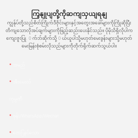
ကြှနျုပျတို့ကိုဆကျသှယျရနျ
ကျွန်ုပ်တို့သည်စိတ်ကြိုက်ဒီဇိုင်းများနှင့်အတွေးအခေါ်များကိုကြိုဆိုပြီး
တိကျသောလိုအပ်ချက်များကိုဖြည့်ဆည်းပေးနိုင်သည်။ ပိုမိုသိရှိလိုပါက
ကျေးဇူးပြု. 0 က်ဘ်ဆိုက်သို့ 0 ယ်ယူပါသို့မဟုတ်မေးခွန်းများသို့မဟုတ်
မေးမြန်းစုံစမ်းလိုသည်များကိုတိုက်ရိုက်ဆက်သွယ်ပါ။
အမည်
အီးမေးလ်
ကုမ္ပဏီ
ဖုန်း/whatsApp/wechat
ကေြနပ်သော