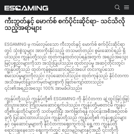
ကီးဘုတ်နှင့် မောက်စ် စက်ပိုင်းဆိုင်ရာ- သင်သိလို
သည့်အရာများ
ESGAMING မှ ကမ်းလှမ်းသော ကီးဘုတ်နှင့် မောက်စ် စက်ပိုင်းဆိုင်ရာ
တွင် သုံးစွဲသူများ အားကိုးနိုင်သည့် တသမတ်တည်း စွမ်းဆောင်ရည် ရှိ
ပါသည်။ ကျွန်ုပ်တို့သည် ထုတ်ကုန်ထုတ်လုပ်ရန်အတွက် အရည်အသွေး
မြင့်ပစ္စည်းများကိုသာ အသုံးပြုပါသည်။ ထုတ်လုပ်မှု အဆင့်တိုင်းတွင်၊
ကျွန်ုပ်တို့သည် ထုတ်ကုန်စွမ်းဆောင်ရည်အပေါ် တင်းကျပ်သော
စမ်းသပ်မှုများကိုလည်း လုပ်ဆောင်ပါသည်။ ထုတ်ကုန်သည် နိုင်ငံတကာ
အသိအမှတ်ပြုလက်မှတ်များစွာကို ဖြတ်ကျော်ထားသည်။
၎င်း၏အရည်အသွေး 100% အာမခံပါသည်။
ကျွန်ုပ်တို့သည် ကျွန်ုပ်တို့၏ ESGAMING ကို နိုင်ငံတကာ ချဲ့ထွင်ခြင်းဖြင့်
တိုးပွားအောင် ကြိုးပမ်းဆောင်ရွက်ပါသည်။ ကျွန်ုပ်တို့မစတင်မီ ကျွန်ုပ်
တို့၏ပန်းတိုင်များကို သတ်မှတ်ပြီး အကဲဖြတ်ရန် လုပ်ငန်းအစီအစဉ်တစ်
ခုကို ပြင်ဆင်ထားပါသည်။ ကျွန်ုပ်တို့သည် ကျွန်ုပ်တို့၏ ကုန်ပစ္စည်းများ
နှင့် ဝန်ဆောင်မှုများကို နိုင်ငံတကာဈေးကွက်သို့ ရွှေ့ကာ ကျွန်ုပ်တို့
ရောင်းချနေသော စျေးကွက်တွင် စည်းမျဉ်းများနှင့်အညီ ၎င်းတို့ကို