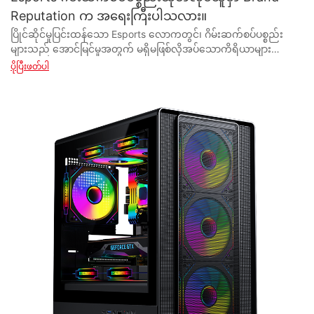
Reputation က အရေးကြီးပါသလား။
ပြိုင်ဆိုင်မှုပြင်းထန်သော Esports လောကတွင်၊ ဂိမ်းဆက်စပ်ပစ္စည်းများသည် အောင်မြင်မှုအတွက် မရှိမဖြစ်လိုအပ်သောကိရိယာများဖြစ်သည်။ ဒါပေမယ့် ဒီဆက်စပ်ပစ္စည်းတွေရဲ့နောက်ကွယ်က အမှတ်တံဆိပ်ရဲ့ဂုဏ်သတင်းက တကယ်ပဲ ကွာခြားသွားသလား။ ဤဆောင်းပါးတွင်၊ ကျွန်ုပ်တို့သည် esports ဂိမ်းဆက်စပ်ပစ္စည်းများ၏ လက်ကားစျေးကွက်တွင် အမှတ်တံဆိပ်ဂုဏ်သတင်း၏ အကျိုးသက်ရောက်မှုကို အသေးစိပ်လေ့လာထားပါသည်။ ဝယ်ယူခြင်းဆိုင်ရာ ဆုံးဖြတ်ချက်များနှင့် esports ဂိမ်းကစားသူများ၏ အလုံးစုံအောင်မြင်မှုအပေါ် အမှတ်တံဆိပ်၏ ခံယူချက်အပေါ် လွှမ်းမိုးမှုကို စူးစမ်းလေ့လာခြင်းဖြင့် ကျွန်ုပ်တို့နှင့် ပူးပေါင်းလိုက်ပါ။ Esports Industry တွင် Brand Reputation ၏ အရေးပါမှုကို နားလည်ခြင်း။ ဂိမ်းကစားသူ သန်းပေါင်းများစွာသည် virtual စစ်မြေပြင်တွင် ယှဉ်ပြိုင်နေကြသည့် esports လောကတွင်၊ အမှတ်တံဆိပ်ဂုဏ်သတင်း၏ အရေးပါမှုကို လျှော့တွက်၍မရပါ။ Esports ဂိမ်းဆက်စပ်ပစ္စည်းများသည် ၎င်းတို့၏စွမ်းဆောင်ရည်နှင့် ဂိမ်းကစားခြင်းအတွေ့အကြုံကို များစွာအကျိုးသက်ရောက်နိုင်သောကြောင့် ပရော်ဖက်ရှင်နယ်ဂိမ်းကစားသူများအတွက် မရှိမဖြစ်လိုအပ်သောကိရိယာများဖြစ်သည်။ ဂိမ်းဆက်စပ်ပစ္စည်းစက်မှုလုပ်ငန်းရှိ လက်ကားရောင်းချသူများအတွက်၊ အမှတ်တံဆိပ်ဂုဏ်သတင်း၏ အရေးပါမှုကို သိရှိနားလည်ခြင်းသည် ဤယှဉ်ပြိုင်မှုစျေးကွက်တွင် အောင်မြင်မှုအတွက် အရေးကြီးပါသည်။ esports လုပ်ငန်းတွင် အမှတ်တံဆိပ်ဂုဏ်သတင်း၏ အဓိကကျသော ကဏ္ဍများထဲမှတစ်ခုမှာ ယုံကြည်မှုဖြစ်သည်။ ဂိမ်းကစားသူများသည် ပြင်းထန်သောဂိမ်းဆက်ရှင်များ၏ တင်းကျပ်မှုများကို ခံနိုင်ရည်ရှိသော အရည်အသွေးမြင့်၊ တာရှည်ခံဆက်စပ်ပစ္စည်းများကို ပံ့ပိုးပေးရန်အတွက် ကျော်ကြားသောအမှတ်တံဆိပ်များကို အားကိုးကြသည်။ ထိပ်တန်းထုတ်ကုန်များ ပေးပို့ခြင်းအတွက် ခိုင်မာသောဂုဏ်သတင်းရှိသော အမှတ်တံဆိပ်သည် သစ္စာရှိဖောက်သည်အခြေခံကို ဆွဲဆောင်နိုင်ပြီး ဂိမ်းအသိုင်းအဝိုင်းအတွင်း အပြုသဘောဆောင်သော နှုတ်ထွက်အကြံပြုချက်များကို ထုတ်ပေးမည်ဖြစ်သည်။ ထို့အပြင်၊ အမှတ်တံဆိပ်ဂုဏ်သတင်းသည် စားသုံးသူဝယ်ယူမှုဆုံးဖြတ်ချက်များအပေါ် လွှမ်းမိုးမှုတွင် အရေးပါသောအခန်းကဏ္ဍမှ ပါဝင်ပါသည်။ ယုံကြည်စိတ်ချရသော ဆက်စပ်ပစ္စည်းများသည် ၎င်းတို့၏ ဂိမ်းစွမ်းဆောင်ရည်ကို မြှင့်တင်ပေးပြီး ယှဉ်ပြိုင်နိုင်စွမ်းကို ပေးစွမ်းနိုင်သည်ဟု ယုံကြည်သောကြောင့် ဂိမ်းကစားသူများသည် ၎င်းတို့ယုံကြည်ရသော အမှတ်တံဆိပ်များတွင် ရင်းနှီးမြှုပ်နှံရန် ဆန္ဒရှိနေပါသည်။ ဂိမ်းအသုံးအဆောင်ပစ္စည်းများ လက်လီရောင်းချသူများသည် လက်လီရောင်းချသူများနှင့် ဂိမ်းကစားသူများကို ဆွဲဆောင်ရန်အတွက် ဂုဏ်သိက္ခာရှိသော အမှတ်တံဆိပ်များနှင့် ချိန်ညှိရပါမည်။ ထည့်သွင်းစဉ်းစားရမည့် နောက်ထပ်အရေးကြီးသည့်အချက်မှာ အမှတ်တံဆိပ်အသိအမှတ်ပြုခြင်းပင်ဖြစ်သည်။ esports လုပ်ငန်းတွင် ခိုင်မာသော နာမည်ကောင်းဖြင့် တည်ထောင်ထားသော အမှတ်တံဆိပ်များသည် လူစည်ကားသော စျေးကွက်တွင် ပိုမိုထင်ရှားပြီး ယုံကြည်စိတ်ချရသော ဂိမ်းဆက်စပ်ပစ္စည်းများကို ရှာဖွေနေသည့် ဖောက်သည်များအတွက် ဆွဲဆောင်နိုင်ဖွယ်ရှိသည်။ လက်ကားဖြန့်ဖြူးသူများသည် ၎င်းတို့၏ဖောက်သည်အခြေခံကို ချဲ့ထွင်ရန်နှင့် အရောင်းမြှင့်တင်ရန်အတွက် နာမည်ကြီးအမှတ်တံဆိပ်များ၏ ကျော်ကြားမှုကို လွှမ်းမိုးနိုင်သည်။ ထို့အပြင်၊ အမှတ်တံဆိပ်ဂုဏ်သတင်းသည် လက်လီရောင်းချသူများနှင့် လက်လီရောင်းချသူများ၏ ဆက်ဆံရေးအပေါ် သက်ရောက်မှုရှိနိုင်သည်။ လက်လီရောင်းချသူများသည် ထုတ်ကုန်များ၏ အရည်အသွေးကို ယုံကြည်ပြီး တသမတ်တည်းရရှိနိုင်မှုကို အားကိုးနိုင်သောကြောင့် ဂုဏ်သိက္ခာရှိသောအမှတ်တံဆိပ်များကို သယ်ဆောင်သည့် ဖြန့်ဖြူးသူများနှင့် လက်တွဲလုပ်ဆောင်ရန် အလားအလာပိုများပါသည်။ ကျော်ကြားသောအမှတ်တံဆိပ်များမှ ဂိမ်းဆက်စပ်ပစ္စည်းများကို အမျိုးမျိုးသောရွေးချယ်မှုကို ကမ်းလှမ်းခြင်းဖြင့် လက်လီရောင်းချသူများသည် ၎င်းတို့၏လက်လီရောင်းချသူများနှင့် မိတ်ဖက်ဆက်ဆံရေးကို အားကောင်းစေပြီး အပြိုင်အဆိုင် esports လုပ်ငန်းတွင် တိုးတက်မှုကို တွန်းအားပေးနိုင်သည်။ နိဂုံးချုပ်အားဖြင့်၊ esports ဂိမ်းဆက်စပ်ပစ္စည်းများ လက်ကားလုပ်ငန်းတွင် အမှတ်တံဆိပ်ဂုဏ်သတင်း၏ အရေးပါမှုကို ဖော်ပြ၍မရနိုင်ပါ။ ဂိမ်းကစားသူများ၏ ယုံကြည်မှုနှင့် သစ္စာစောင့်သိမှု ရရှိထားသော ကုန်အမှတ်တံဆိပ်များသည် စျေးကွက်တွင် ပြိုင်ဆိုင်မှု အားသာချက်များ ရှိပြီး သစ္စာရှိ ဖောက်သည်များကို ဆွဲဆောင်ကာ အရောင်းကို မြှင့်တင်ပေးမည်ဖြစ်သည်။ လက်လီရောင်းချသူများနှင့် အရည်အသွေးမြင့်ဆက်စပ်ပစ္စည်းများကို ရှာဖွေနေသည့် လက်လီရောင်းချသူများနှင့် ဂိမ်းကစားသူများ၏ လိုအပ်ချက်များကို ဖြည့်ဆည်းပေးရန်အတွက် ကျော်ကြားသော အမှတ်တံဆိပ်များနှင့် ပူးပေါင်းခြင်းကို ဦးစားပေးလုပ်ဆောင်ရပါမည်။ အမှတ်တံဆိပ်ဂုဏ်သတင်း၏ အရေးပါမှုကို နားလည်ခြင်းဖြင့် လက်ကားရောင်းချသူများသည် အရှိန်အဟုန်ဖြင့် တိုးတက်နေသော esports လုပ်ငန်းတွင် အောင်မြင်မှုအတွက် ၎င်းတို့ကိုယ်ကို နေရာချထားနိုင်သည်။ Esports Gaming Accessories လက်လီရောင်းချမှုအပေါ် အမှတ်တံဆိပ်နာမည်ကျော်ကြားမှု သက်ရောက်မှု Esports လောကသည် လွန်ခဲ့သည့် နှစ်အနည်းငယ်အတွင်း လူကြိုက်များမှု လျင်မြန်စွာ ကြီးထွားလာခဲ့ပြီး ယခုအခါတွင် အပြိုင်အဆိုင် ဂိမ်းကစားခြင်းကို ပင်မရေစီးကြောင်း ဖျော်ဖြေရေးပုံစံအဖြစ် သတ်မှတ်ခံထားရသည်။ ဤတိုးတက်မှုနှင့်အတူ၊ အရည်အသွေးမြင့် ဂိမ်းဆက်စပ်ပစ္စည်းများ ဝယ်လိုအားလည်း တိုးလာကာ ဤစျေးကွက်ကို ဖြည့်ဆည်းပေးသည့် လက်ကားရောင်းချသူများ တိုးလာစေသည်။ ဤဆောင်းပါးတွင်၊ အမှတ်တံဆိပ်ဂုဏ်သတင်းသည် esports ဂိမ်းဆက်စပ်ပစ္စည်းများအတွက် လက်ကားစျေးကွက်တွင် အကျိုးသက်ရောက်မှုကို လေ့လာပါမည်။ ဂိမ်းအသုံးအဆောင်ပစ္စည်းများကို ဝယ်ယူသည့်အခါတွင် သုံးစွဲသူများသည် အရည်အသွေးမြင့်ထုတ်ကုန်များထုတ်လုပ်ရန် ခိုင်မာသောနာမည်ကြီးသည့် နာမည်ကြီးအမှတ်တံဆိပ်များထံ ဆွဲဆောင်လေ့ရှိကြသည်။ ၎င်းသည် ၎င်းတို့နှစ်သက်သောဂိမ်းများတွင် ပြိုင်ဆိုင်မှုအသာစီးရရှိရန် ထိပ်တန်းစွမ်းဆောင်ရည်ရှိသော စက်ကိရိယာများကို အားကိုးသည့် esports ဝါသနာအိုးများအတွက် အထူးမှန်ကန်ပါသည်။ ရလဒ်အနေဖြင့်၊ အပြုသဘောဆောင်သောဂုဏ်သတင်းဖြင့်ကျော်ကြားသောအမှတ်တံဆိပ်များကိုစတော့ရှယ်ယာရောင်းချသောလက်ကားရောင်းချသူများသည်၎င်းတို့၏ဂိမ်းဆက်တင်များအတွက်ဆက်စပ်ပစ္စည်းများကိုဝယ်ယူလိုသောဖောက်သည်များကိုဆွဲဆောင်နိုင်ခြေပိုများသည်။ အထူးသဖြင့် အိမ်အခြေခံဂိမ်းကစားသူများသည် ၎င်းတို့၏ ဂိမ်းအတွေ့အကြုံကို မြှင့်တင်ရန်အတွက် အရည်အသွေးမြင့် ဂိမ်းဆက်စပ်ပစ္စည်းများတွင် ရင်းနှီးမြှုပ်နှံရန် ဆန္ဒရှိနေပါသည်။ ၎င်းတွင် ဂိမ်းကစားသည့်ကီးဘုတ်များ၊ ကြွက်များ၊ နားကြပ်များနှင့် မော်နီတာများကဲ့သို့သော အရာများပါဝင်ပြီး ၎င်းတို့အားလုံးသည် စွမ်းဆောင်ရည်ကို မြှင့်တင်နိုင်ပြီး ဂိမ်းကစားခြင်းကို ပိုမိုနှစ်သက်ဖွယ်ဖြစ်စေနိုင်သည်။ ဤအမျိုးအစားများတွင် ကျော်ကြားသော အမှတ်တံဆိပ်များကို ကျယ်ပြန့်စွာ ပေးဆောင်သော လက်ကားရောင်းချသူများသည် ဤတိုးပွားလာသော လူဦးရေစာရင်းမှ ရောင်းအား တိုးလာဖွယ်ရှိသည်။ စားသုံးသူတစ်ဦးချင်းစီအပြင် esports အဖွဲ့များနှင့် အဖွဲ့အစည်းများသည် ကျော်ကြားသောအမှတ်တံဆိပ်များမှ ဂိမ်းဆက်စပ်ပစ္စည်းများကို ဝယ်ယူရာတွင်လည်း စိတ်ဝင်စားမှုရှိသည်။ ခိုင်မာသောအမှတ်တံဆိပ်ဂုဏ်သတင်းသည် အဖွဲ့တစ်ဖွဲ့သည် ၎င်းတို့၏ ဂိမ်းကစားခြင်းအတွက် အလေးအနက်ထားပြီး အရည်အသွေးမြင့်စက်ပစ္စည်းများတွင် ရင်းနှီးမြှုပ်နှံလိုကြောင်း အလားအလာရှိသော စပွန်ဆာများနှင့် မိတ်ဖက်များကို အချက်ပြနိုင်သည်။ ၎င်းသည် အပြိုင်အဆိုင် esports အခင်းအကျင်းတွင် ၎င်းတို့ကိုယ်ကို ထူထောင်လိုသည့် အသင်းများအတွက် အကျိုးအမြတ်များသော မိတ်ဖက်များကို ဆွဲဆောင်နိုင်ပြီး အခွင့်အလမ်းများကို ကူညီပေးနိုင်သည်။ ဂိမ်းဆက်စပ်ပစ္စည်းများဈေးကွက်ရှိ လက်ကားရောင်းချသူများအတွက်၊ ကျော်ကြားသောအမှတ်တံဆိပ်များနှင့် ခိုင်မာသောဆက်ဆံရေးထားရှိခြင်းသည် ၎င်းတို့၏အောင်မြင်မှုအတွက် အရေးကြီးပါသည်။ နာမည်ကြီးထုတ်လုပ်သူများထံမှ ထုတ်ကုန်မျိုးစုံကို ပေးဆောင်ခြင်းဖြင့် လက်ကားရောင်းချသူများသည် ၎င်းတို့၏ဖောက်သည်များ၏ မတူညီသောလိုအပ်ချက်များနှင့် စိတ်ကြိုက်ရွေးချယ်မှုများကို ဖြည့်ဆည်းပေးနိုင်ပါသည်။ ၎င်းသည် စားသုံးသူများအကြား ယုံကြည်မှုနှင့် သစ္စာစောင့်သိမှုကို တည်ဆောက်ရာတွင် ကူညီပေးနိုင်ပြီး လုပ်ငန်းကို ထပ်ခါတလဲလဲ ပြုလုပ်ကာ အပြုသဘောဆောင်သော နှုတ်ဖြင့် အကြံပြုချက်များကို ဖြစ်ပေါ်စေပါသည်။ နိဂုံးချုပ်အားဖြင့်၊ အမှတ်တံဆိပ်ဂုဏ်သတင်းသည် esports ဂိမ်းဆက်စပ်ပစ္စည်းများအတွက် လက်ကားဈေးကွက်တွင် အမှန်တကယ်အရေးကြီးပါသည်။ အိမ်အခြေခံဂိမ်းကစားသူများ၊ esports အဖွဲ့များနှင့် တစ်ဦးချင်းစားသုံးသူများအားလုံးသည် ၎င်းတို့ဝယ်ယူရွေးချယ်သော အမှတ်တံဆိပ်များ၏ ဂုဏ်သတင်းကြောင့် လွှမ်းမိုးထားသည်။ ကျော်ကြားသော အမှတ်တံဆိပ်များကို စုဆောင်းပြီး ထုတ်လုပ်သူများနှင့် ခိုင်မာသော ဆက်ဆံရေးကို မွေးမြူခြင်းဖြင့်၊ လက်ကားရောင်းချသူများသည် ကြီးထွားလာသော အရည်အသွေးမြင့် ဂိမ်းဆက်စပ်ပစ္စည်းများအတွက် ဝယ်လိုအားကို အသုံးချကာ ဤတိုးတက်ပြောင်းလဲနေသော လုပ်ငန်းနယ်ပယ်တွင် အောင်မြင်သောစီးပွားရေးကို တည်ဆောက်နိုင်သည်။ ခိုင်မာသော Brand Reputation မှတစ်ဆင့် ယုံကြည်မှုနှင့် သစ္စာစောင့်သိမှု တည်ဆောက်ခြင်း။ ယနေ့ခေတ်ပြိုင်ဆိုင်မှုပြင်းထန်သောစျေးကွက်တွင်၊ ခိုင်မာသောအမှတ်တံဆိပ်ဂုဏ်သတင်းဖြင့်ယုံကြည်မှုနှင့်သစ္စာစောင့်သိမှုတည်ဆောက်ခြင်းသည် esports ဂိမ်းဆက်စပ်ပစ္စည်းများလက်ကားလုပ်ငန်းတွင်ရှိသောစီးပွားရေးလုပ်ငန်းများအတွက်အရေးကြီးပါသည်။ အိမ်တွင် ဂိမ်းကစားခြင်း၏ ရေပန်းစားလာသည်နှင့်အမျှ အရည်အသွေးမြင့် ဂိမ်းဆက်စပ်ပစ္စည်းများ ဝယ်လိုအား မြင့်တက်လာသည်။ ရလဒ်အနေဖြင့်၊ စီးပွားရေးလုပ်ငန်းများသည် သုံးစွဲသူများကို ဆွဲဆောင်ရန်နှင့် ထိန်းသိမ်းရန် အပြုသဘောဆောင်သော အမှတ်တံဆိပ်ဂုဏ်သတင်းကို ထူထောင်ရန် အာရုံစိုက်ရမည်ဖြစ်သည်။ esports ဂိမ်းဆက်စပ်ပစ္စည်းများ လက်ကားလုပ်ငန်းတွင် အမှတ်တံဆိပ်နာမည်ကျော်ကြားမှုကို အားကောင်းစေသည့် အဓိကအချက်များထဲမှတစ်ခုမှာ ကမ်းလှမ်းထားသော ထုတ်ကုန်များ၏ အရည်အသွေးဖြစ်သည်။ ဝယ်ယူသူများသည် ၎င်းတို့၏ ဂိမ်းဆက်စပ်ပစ္စည်းများမှ ထိပ်တန်းစွမ်းဆောင်ရည်နှင့် တာရှည်ခံမှုကို မျှော်လင့်ထားသောကြောင့် စီးပွားရေးလုပ်ငန်းများသည် အရည်အသွေးမြင့်ထုတ်ကုန်များကို တသမတ်တည်း ပေးပို့နေကြောင်း သေချာစေရမည်။ သုံးစွဲသူများအား ယုံကြည်စိတ်ချရပြီး တာရှည်ခံဆက်စပ်ပစ္စည်းများကို ပေးအပ်ခြင်းဖြင့်၊ စီးပွားရေးလုပ်ငန်းများသည် ယုံကြည်မှုနှင့် သစ္စာစောင့်သိမှုကို တည်ဆောက်နိုင်ပြီး နောက်ဆုံးတွင် ထပ်ခါတလဲလဲ ဝယ်ယူမှုများနှင့် အပြုသဘောဆောင်သော နှုတ်ဖြင့် အကြံပြုချက်များကို ဖြစ်ပေါ်စေပါသည်။ အမှတ်တံဆိပ်ဂုဏ်သတင်းအားဖြင့် ယုံကြည်မှုနှင့် သစ္စာစောင့်သိမှုတည်ဆောက်ခြင်း၏ နောက်ထပ်အရေးကြီးသောအချက်မှာ ဖောက်သည်ဝန်ဆောင်မှုဖြစ်သည်။ ပြိုင်ဆိုင်မှုပြင်းထန်သော esports ဂိမ်းဆက်စပ်ပစ္စည်းများ လက်ကားရောင်းချသောကမ္ဘာတွင်၊ စီးပွားရေးလုပ်ငန်းများသည် ထူးခြားသောဖောက်သည်ဝန်ဆောင်မှုကိုပေးဆောင်ရန် အထက်နှင့်အထက် ကျော်လွန်သွားရမည်ဖြစ်သည်။ ၎င်းတွင် လျင်မြန်စွာ တုံ့ပြန်မှုရှိသော ပံ့ပိုးကူညီမှု၊ ဝယ်ယူသူ၏စိုးရိမ်မှုများကို ဆောလျင်စွာဖြေရှင်းရန်နှင့် လိုအပ်သည့်အခါတွင် ပုဂ္ဂိုလ်ရေးသီးသန့်အကူအညီများ ပေးခြင်းတို့ ပါဝင်သည်။ ဖောက်သည်များ၏ စိတ်ကျေနပ်မှုကို ဦးစားပေးခြင်းဖြင့်၊ လုပ်ငန်းများသည် အပြုသဘောဆောင်သော ဂုဏ်သတင်းကို မွေးမြူနိုင်ပြီး ၎င်းတို့၏ ဖောက်သည်များနှင့် ခိုင်မာသော ဆက်ဆံရေးကို တည်ဆောက်နိုင်သည်။ ထုတ်ကုန်အရည်အသွေးနှင့် ဖောက်သည်ဝန်ဆောင်မှုအပြင် esports ဂိမ်းဆက်စပ်ပစ္စည်းများ လက်ကားလုပ်ငန်းရှိ စီးပွားရေးလုပ်ငန်းများသည် ခိုင်မာသောအမှတ်တံဆိပ်ပုံသဏ္ဍာန်ကို တည်ဆောက်ရန် အာရုံစိုက်ရမည်ဖြစ်သည်။ ၎င်းတွင် ၎င်းတို့၏ ပစ်မှတ်ပရိသတ်နှင့် ထပ်တူထပ်မျှ ကိုက်ညီသည့် ပေါင်းစပ်ပြီး အသိအမှတ်ပြုနိုင်သော အမှတ်တံဆိပ်အထောက်အထားကို ဖန်တီးပေးခြင်း ပါဝင်သည်။ တစ်မူထူးခြားသော အမှတ်တံဆိပ်ကိုယ်ရည်ကိုယ်သွေးကို ပြုစုပျိုးထောင်ပြီး ၎င်းတို့၏တန်ဖိုးများနှင့် ရည်မှန်းချက်များကို အဆက်မပြတ်ဆက်သွယ်ခြင်းဖြင့်၊ လုပ်ငန်းများသည် ပြိုင်ဘက်များနှင့် ၎င်းတို့ကို ကွဲပြားစေပြီး ဖောက်သည်အပေါ် သစ္စာစောင့်သိမှုကို မြှင့်တင်ပေးနိုင်ပါသည်။ ထို့အပြင်၊ စီးပွားရေးလုပ်ငန်းများသည် ၎င်းတို့၏ဖောက်သည်များနှင့် ဂိမ်းအသိုင်းအဝိုင်းနှင့် တက်ကြွစွာပါဝင်ခြင်းဖြင
ပိုပြီးဖတ်ပါ