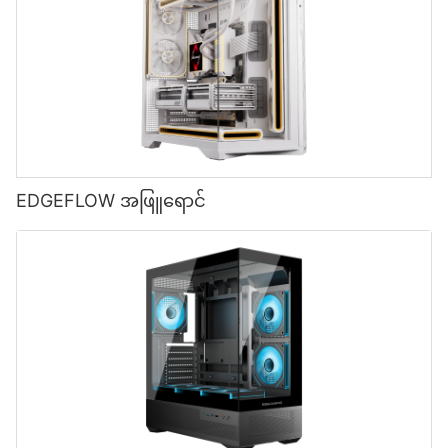
EDGEFLOW အဖြူရောင်