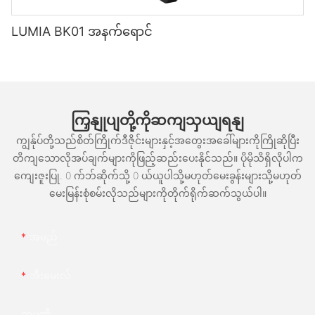
LUMIA BK01 အနက်ရောင်
ကြှနျုပျတို့ကိုဆကျသှယျရနျ
ကျွန်ုပ်တို့သည်စိတ်ကြိုက်ဒီဇိုင်းများနှင့်အတွေးအခေါ်များကိုကြိုဆိုပြီး
တိကျသောလိုအပ်ချက်များကိုဖြည့်ဆည်းပေးနိုင်သည်။ ပိုမိုသိရှိလိုပါက
ကျေးဇူးပြု. 0 က်ဘ်ဆိုက်သို့ 0 ယ်ယူပါသို့မဟုတ်မေးခွန်းများသို့မဟုတ်
မေးမြန်းစုံစမ်းလိုသည်များကိုတိုက်ရိုက်ဆက်သွယ်ပါ။
အမည်
အီးမေးလ်
ကုမ္ပဏီ