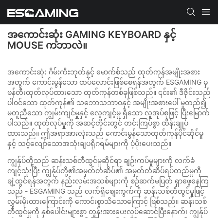
အကောင်းဆုံး GAMING KEYBOARD နှင့်
MOUSE ကဘာလဲ။
အကောင်းဆုံး ဂိမ်းကီးဘုတ်နှင့် မောက်စ်သည် ထုတ်ကုန်အမျိုးအစား
အတွက် ကောင်းမွန်သော ထပ်လောင်းဖြစ်စေရန်အတွက် ESGAMING မှ
ဖန်တီးထုတ်လုပ်ထားသော ထုတ်ကုန်တစ်ခုဖြစ်သည်။ ၎င်း၏ ဒီဇိုင်းသည်
ပါဝင်သော ထုတ်ကုန်၏ သဘောသဘာဝနှင့် အမျိုးအစားပေါ် မူတည်၍
မတူညီသော ကျွမ်းကျင်မှုနှင့် လေ့ကျင့်မှု ရှိသော လူအုပ်စုဖြင့် ပြီးမြောက်
ပါသည်။ ထုတ်လုပ်မှုကို အဆင့်တိုင်းတွင် တင်းကြပ်စွာ ထိန်းချုပ်
ထားသည်။ ဤအရာအားလုံးသည် ကောင်းမွန်သောထုတ်ကုန်ပိုင်ဆိုင်မှု
နှင့် သင့်လျော်သောအသုံးချပရိုဂရမ်များကို ပံ့ပိုးပေးသည်။
ကျွန်ုပ်တို့သည် ဆန်းသစ်တီထွင်မှုဆိုင်ရာ ချဉ်းကပ်မှုများကို လက်ခံ
ကျင့်သုံးပြီး ကျွန်ုပ်တို့၏အမှတ်တံဆိပ်၏ အမှတ်တံဆိပ်ရပ်တည်မှုကို
ချဲ့ထွင်ရန်အတွက် နည်းလမ်းအသစ်များကို စဉ်ဆက်မပြတ် ရှာဖွေနေကြ
သည် - ESGAMING သည် လက်ရှိစျေးကွက်ကို ဆန်းသစ်တီထွင်မှုဖြင့်
လွှမ်းမိုးထားကြောင်းကို ကောင်းစွာသိသောကြောင့် ဖြစ်သည်။ ဆန်းသစ်
တီထွင်မှုကို နှစ်ပေါင်းများစွာ တွန်းအားပေးလုပ်ဆောင်ပြီးနောက်၊ ကျွန်ုပ်