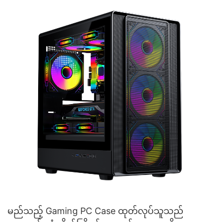
မည်သည့် Gaming PC Case ထုတ်လုပ်သူသည်