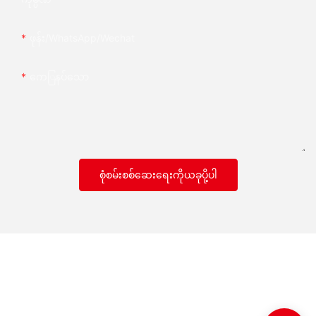
ဖုန်း/whatsApp/wechat
ကေြနပ်သော
စုံစမ်းစစ်ဆေးရေးကိုယခုပို့ပါ