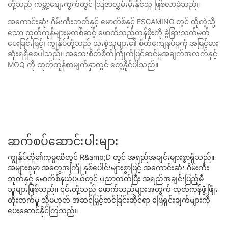
တို့သည် ကမ္ဘာ့စျေးကွက်တွင် သြဇာလွှမ်းမိုးနိုင်သူ ဖြစ်လာခဲ့သည်။
အကောင်းဆုံး ဂိမ်းကီးဘုတ်နှင့် မောက်စ်နှင့် ESGAMING တွင် ထိုကဲ့သို့
သော ထုတ်ကုန်များမှတစ်ဆင့် ဖောက်သည်တန်ဖိုးကို ခွဲခြားသတ်မှတ်
ပေးခြင်းဖြင့်၊ ကျွန်ုပ်တို့သည် သုံးစွဲသူများ၏ စိတ်ကျေနပ်မှုကို အမြင့်မား
ဆုံးရရှိစေပါသည်။ အသေးစိတ်စိတ်ကြိုက်ပြင်ဆင်မှုအချက်အလက်နှင့်
MOQ ကို ထုတ်ကုန်စာမျက်နှာတွင် တွေ့နိုင်ပါသည်။
ဆက်စပ်ဆောင်းပါးများ
ကျွန်ုပ်တို့၏ကုမ္ပဏီတွင် R&amp;D တွင် အရည်အချင်းများစွာရှိသည်။
အများစုမှာ အတွေ့အကြုံ နှစ်ပေါင်းများစွာဖြင့် အကောင်းဆုံး ဂိမ်းကီး
ဘုတ်နှင့် မောက်စ်နယ်ပယ်တွင် ပညာတတ်ပြီး အရည်အချင်းပြည့်မီ
သူများဖြစ်သည်။ ၎င်းတို့သည် ဖောက်သည်များအတွက် ထုတ်ကုန်ဖွံ့ဖြိုး
တိုးတက်မှု သို့မဟုတ် အဆင့်မြှင့်တင်ခြင်းဆိုင်ရာ ဖြေရှင်းချက်များကို
ပေးဆောင်နိုင်ကြသည်။