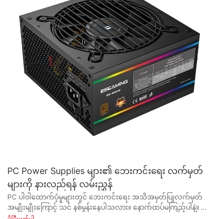
PC Power Supplies များ၏ ဘေးကင်းရေး လက်မှတ်
များကို နားလည်ရန် လမ်းညွှန်
PC ပါဝါထောက်ပံ့မှုများတွင် ဘေးကင်းရေး အသိအမှတ်ပြုလက်မှတ် အမျိုးမျိုးကြောင့် သင် နစ်မွန်းနေပါသလား။ နောက်ထပ်မကြည့်ပါနဲ့။ ဤပြည့်စုံသောလမ်းညွှန်ချက်သည် မတူညီသော အသိအမှတ်ပြုလက်မှတ်များကို ခွဲခြမ်းစိပ်ဖြာပြီး သင့်ကွန်ပျူတာအတွက် ဘေးကင်းပြီး ယုံကြည်စိတ်ချရသော ပါဝါထောက်ပံ့မှုကို သေချာစေရန်အတွက် မည်သည့်အရာများသည် အရေးကြီးကြောင်း နားလည်ကူညီပေးပါမည်။ အသိပေးပြီး သင့် PC စနစ်ထည့်သွင်းမှုအတွက် အကောင်းဆုံးရွေးချယ်မှုပြုလုပ်ပါ။ - PC Power Supplies ၏ ခြုံငုံသုံးသပ်ချက်နှင့် Safety Certifications ၏ အရေးပါမှု ယနေ့နည်းပညာဖြင့်မောင်းနှင်သောကမ္ဘာတွင်၊ PC power supply နှင့်ပတ်သက်လာသောအခါဘေးကင်းရေးလက်မှတ်များ၏အရေးကြီးမှုကိုနားလည်ရန်အရေးကြီးပါသည်။ မည်သည့်ကွန်ပြူတာစနစ်၏ဗဟိုချက်အဖြစ်မဆို အကောင်းဆုံးစွမ်းဆောင်ရည်နှင့် လုပ်ဆောင်နိုင်စွမ်းကိုသေချာစေရန်အတွက် လိုအပ်သော လျှပ်စစ်စွမ်းအင်ကို ပါဝါထောက်ပံ့မှုတွင် တာဝန်ရှိပါသည်။ ယုံကြည်စိတ်ချရပြီး ဘေးကင်းလုံခြုံသော ပါဝါထောက်ပံ့မှုမရှိပါက ကွန်ပျူတာစနစ်သည် ပျက်စီးခြင်း၊ ချွတ်ယွင်းခြင်း သို့မဟုတ် မီးဘေးအန္တရာယ်များပင် ဖြစ်နိုင်ချေရှိသည်။ PC ပါဝါထောက်ပံ့မှုကို ဝယ်ယူသည့်အခါတွင် သုံးစွဲသူများသည် ပါဝါထောက်ပံ့ရောင်းချသူများနှင့် ထုတ်လုပ်သူများထံမှ ရွေးချယ်စရာများစွာနှင့် ရင်ဆိုင်ရလေ့ရှိသည်။ သင့်ကွန်ပြူတာစနစ်၏ ဘေးကင်းပြီး အသက်ရှည်ကြောင်း သေချာစေရန်အတွက် အဆိုပါ ပါဝါထောက်ပံ့မှုများနှင့် ဆက်စပ်သော ဘေးကင်းရေး လက်မှတ်များကို နားလည်ရန် အရေးကြီးပါသည်။ ပထမဦးစွာ၊ အရေးကြီးဆုံးအချက်မှာ power supply သည် မည်ကဲ့သို့ လုပ်ဆောင်သည်ကို နားလည်ရန် အရေးကြီးပါသည်။ PC ပါဝါထောက်ပံ့မှုသည် နံရံပလပ်ပေါက်မှ AC ပါဝါအား DC ပါဝါအဖြစ်သို့ ပြောင်းလဲပေးသည့် စက်ပစ္စည်းတစ်ခုဖြစ်ပြီး ကွန်ပျူတာစနစ်အတွင်းရှိ အစိတ်အပိုင်းများကို အသုံးပြုနိုင်သည်။ ဤလုပ်ငန်းစဉ်တွင် ကာပတ်စီတာများ၊ ထရန်စစ္စတာများနှင့် ထရန်စဖော်မာများကဲ့သို့ အမျိုးမျိုးသော လျှပ်စစ်အစိတ်အပိုင်းများပါ၀င်ပြီး ၎င်းတို့အားလုံးသည် အရည်အသွေးမြင့်ပြီး ဘေးကင်းလုံခြုံသော စံချိန်စံညွှန်းများနှင့် ကိုက်ညီရမည် ဖြစ်သည်။ PC ပါဝါထောက်ပံ့မှုကို ၀ ယ်သောအခါရှာဖွေရန်အရေးကြီးဆုံးဘေးကင်းလုံခြုံရေးလက်မှတ်များထဲမှတစ်ခုမှာ UL (Underwriters Laboratories) လက်မှတ်ဖြစ်သည်။ ဤအသိအမှတ်ပြုလက်မှတ်သည် ပါဝါထောက်ပံ့မှုကို စမ်းသပ်ပြီး ကမ္ဘာလုံးဆိုင်ရာ အသိအမှတ်ပြုဘေးကင်းရေးအဖွဲ့အစည်း UL မှ သတ်မှတ်ထားသည့် ဘေးကင်းရေးစံနှုန်းများနှင့် ကိုက်ညီကြောင်း သေချာစေပါသည်။ UL အသိအမှတ်ပြု ပါဝါထောက်ပံ့မှုတစ်ခုသည် လျှပ်စစ်ရှော့ခ်ဖြစ်မှု၊ မီးဘေးအန္တရာယ်နှင့် အခြားဖြစ်နိုင်ခြေအန္တရာယ်များအတွက် တင်းကျပ်သောဘေးကင်းရေးစံနှုန်းများနှင့် ကိုက်ညီကြောင်း သေချာစေရန် ပြင်းထန်သောစမ်းသပ်မှုကို ပြုလုပ်ထားသည်။ UL လက်မှတ်အပြင် PC ပါဝါထောက်ပံ့မှုကို ဝယ်ယူသည့်အခါ ရှာဖွေရန် အခြားဘေးကင်းလုံခြုံရေး လက်မှတ်များလည်း ရှိသေးသည်။ ၎င်းတို့တွင် CE (Conformité Européenne)၊ FCC (ဖက်ဒရယ်ဆက်သွယ်ရေးကော်မရှင်) နှင့် RoHS (အန္တရာယ်ရှိသောပစ္စည်းကန့်သတ်ခြင်း) ကဲ့သို့သော အသိအမှတ်ပြုလက်မှတ်များ ပါဝင်သည်။ ဤထောက်ခံချက်တစ်ခုစီသည် ပါဝါထောက်ပံ့မှုကို စမ်းသပ်ပြီး မတူညီသော ဒေသများနှင့် စည်းမျဉ်းများအလိုက် ဘေးကင်းရေးစံနှုန်းများနှင့် ကိုက်ညီကြောင်း သေချာစေသည်။ ပါဝါထောက်ပံ့သူ သို့မဟုတ် ထုတ်လုပ်သူအား ရွေးချယ်သည့်အခါ၊ ဘေးကင်းပြီး ယုံကြည်စိတ်ချရသော ပါဝါထောက်ပံ့ရေးပစ္စည်းများ ထုတ်လုပ်ခြင်းအတွက် ၎င်းတို့၏ ဂုဏ်သတင်းနှင့် ခြေရာခံမှတ်တမ်းကို သုတေသနပြုရန် အရေးကြီးပါသည်။ အရည်အသွေးမြင့်ထုတ်ကုန်များထုတ်လုပ်သည့်သမိုင်းကြောင်းရှိပြီး ဘေးကင်းရေးနှင့် စက်မှုလုပ်ငန်းစံနှုန်းများကိုလိုက်နာရန် ခိုင်မာသောကတိကဝတ်ရှိသည့်ကုမ္ပဏီများကို ရှာဖွေပါ။ နိဂုံးချုပ်အနေဖြင့်၊ PC ပါဝါထောက်ပံ့မှုများ၏ ဘေးကင်းရေး အသိအမှတ်ပြုလက်မှတ်များကို နားလည်ခြင်းသည် သင့်ကွန်ပျူတာစနစ်၏ ဘေးကင်းမှုနှင့် ယုံကြည်စိတ်ချရမှုကို သေချာစေရန်အတွက် အရေးကြီးပါသည်။ ကျော်ကြားသောအဖွဲ့အစည်းများမှ စမ်းသပ်ပြီး အသိအမှတ်ပြုထားသော ပါဝါထောက်ပံ့မှုအား ရွေးချယ်ခြင်းဖြင့်၊ သင့်ကွန်ပျူတာစနစ်ကို ဖြစ်နိုင်ချေရှိသော အန္တရာယ်များနှင့် အန္တရာယ်များမှ ကာကွယ်ထားကြောင်း သင်စိတ်ချနိုင်ပါသည်။ PC ပါဝါထောက်ပံ့မှုကို ဝယ်ယူသည့်အခါ ဘေးကင်းရေးကို အမြဲဦးစားပေးရန် မမေ့ပါနှင့်၊ သင့်စိတ်အေးချမ်းမှုအတွက် ဂုဏ်သိက္ခာရှိသော ပါဝါထောက်ပံ့သူ သို့မဟုတ် ထုတ်လုပ်သူအား ရွေးချယ်ပါ။ - PC Power Supplies အတွက် ဘုံလုံခြုံရေး လက်မှတ်များ ယနေ့ခေတ်ကမ္ဘာကြီးတွင်၊ အလုပ်၊ ဖျော်ဖြေရေး သို့မဟုတ် ဆက်သွယ်ရေးအတွက်ဖြစ်စေ ကျွန်ုပ်တို့၏နေ့စဉ်ဘဝများတွင် ကွန်ပျူတာများသည် မရှိမဖြစ်လိုအပ်သောအစိတ်အပိုင်းတစ်ခုဖြစ်လာသည်။ ကွန်ပျူတာတိုင်း၏ နှလုံးသားတွင် ပါဝါထောက်ပံ့ရေးယူနစ် (PSU) သည် ကွန်ပြူတာအတွင်းရှိ အစိတ်အပိုင်းအားလုံးကို ပါဝါပေးပို့ရန် တာဝန်ရှိသည်။ သင့်ကွန်ပြူတာတည်ဆောက်မှုအတွက် PSU ကိုရွေးချယ်သည့်အခါတွင် ထည့်သွင်းစဉ်းစားရမည့် အရေးကြီးဆုံးအချက်တစ်ခုမှာ ဘေးကင်းရေးလက်မှတ်များဖြစ်သည်။ ဤအသိအမှတ်ပြုလက်မှတ်များသည် PSU သည် ဘေးအန္တရာယ်ကင်းရှင်းမှုနှင့် အရည်အသွေးအတွက် အချို့သောစက်မှုလုပ်ငန်းစံနှုန်းများနှင့် ကိုက်ညီကြောင်း သေချာစေပြီး၊ သင့်ကွန်ပျူတာသည် ဖြစ်နိုင်ချေရှိသော အန္တရာယ်များမှ ကာကွယ်ပေးကြောင်း စိတ်အေးချမ်းသာစွာ ပေးဆောင်သည်။ သင်၏ PC အတွက် PSU ကိုရွေးချယ်ရာတွင် သင်ရှာဖွေသင့်သည့် ဘုံဘေးကင်းရေး လက်မှတ်များစွာရှိသည်။ ပထမဆုံးနှင့် အထင်ရှားဆုံး အသိအမှတ်ပြုလက်မှတ်မှာ ကမ္ဘာလုံးဆိုင်ရာ ဘေးကင်းရေးအတိုင်ပင်ခံနှင့် အသိအမှတ်ပြုလက်မှတ်ကုမ္ပဏီတစ်ခုဖြစ်သည့် Underwriters Laboratories မှ ထုတ်ပေးသော UL လက်မှတ်ဖြစ်သည်။ UL အသိအမှတ်ပြုလက်မှတ်ပါရှိသော PSU သည် တင်းကျပ်သောဘေးကင်းရေးစံနှုန်းများနှင့် ကိုက်ညီပြီး သတ်မှတ်ထားသောဘောင်များအတွင်း ဘေးကင်းစွာလည်ပတ်နိုင်စေရန်အတွက် ပြင်းထန်သောစမ်းသပ်မှုများကို ပြုလုပ်ခဲ့ပါသည်။ ရှာဖွေရန် နောက်ထပ်အရေးကြီးသော အသိအမှတ်ပြုလက်မှတ်မှာ PSU သည် ဥရောပသမဂ္ဂဘေးကင်းရေးစံနှုန်းများနှင့် ကိုက်ညီကြောင်း ညွှန်ပြသော CE အမှတ်အသားဖြစ်သည်။ CE အမှတ်အသားသည် EU တွင်ရောင်းချသည့် အီလက်ထရွန်နစ်ထုတ်ကုန်အားလုံးအတွက် မရှိမဖြစ်လိုအပ်ချက်ဖြစ်ပြီး PSU သည် လိုအပ်သောဘေးကင်းမှုနှင့် သဘာဝပတ်ဝန်းကျင်ဆိုင်ရာလိုအပ်ချက်များနှင့် ကိုက်ညီကြောင်း သေချာစေပါသည်။ UL နှင့် CE လက်မှတ်များအပြင် FCC၊ RoHS နှင့် TUV ကဲ့သို့သော အသိအမှတ်ပြုလက်မှတ်များကိုလည်း ရှာဖွေသင့်သည်။ FCC အသိအမှတ်ပြုလက်မှတ်သည် အမေရိကန်ပြည်ထောင်စုရှိ လျှပ်စစ်သံလိုက်ဝင်ရောက်စွက်ဖက်မှုဆိုင်ရာ စည်းမျဉ်းများနှင့် ကိုက်ညီကြောင်း သေချာစေပြီး RoHS လက်မှတ်သည် အီလက်ထရွန်နစ်ထုတ်ကုန်များတွင် အန္တရာယ်ရှိသော အရာအချို့အသုံးပြုမှုကို ကန့်သတ်ထားသည်။ အခြားတစ်ဖက်တွင် TUV အသိအမှတ်ပြုလက်မှတ်ကို ဂျာမန်အသိအမှတ်ပြုအဖွဲ့ TUV Rheinland မှထုတ်ပေးပြီး PSU သည် တင်းကျပ်သောဘေးကင်းမှုနှင့် အရည်အသွေးစံနှုန်းများနှင့်ပြည့်မီကြောင်း အာမခံပါသည်။ သင့် PC အတွက် PSU တစ်ခုကို ရွေးချယ်သောအခါတွင် လိုအပ်သော ဘေးကင်းရေး အသိအမှတ်ပြု လက်မှတ်များပါရှိသော ထုတ်ကုန်များကို ပေးဆောင်သည့် ဂုဏ်သိက္ခာရှိသော ပါဝါထောက်ပံ့သူ သို့မဟုတ် ပါဝါထောက်ပံ့သည့် ထုတ်လုပ်သူအား ရှာဖွေရန် အရေးကြီးပါသည်။ မှန်ကန်သော အသိအမှတ်ပြုလက်မှတ်များနှင့်အတူ PSU ကို ရွေးချယ်ခြင်းဖြင့်၊ သင့်ကွန်ပျူတာသည် လျှပ်စစ်အန္တရာယ်များနှင့် ချို့ယွင်းချက်များမှ ကာကွယ်ထားကြောင်း သေချာစေကာ သင့် PC ကို ယုံကြည်စိတ်ချစွာ အသုံးပြုနိုင်မည်ဖြစ်သည်။ နိဂုံးချုပ်အနေဖြင့်၊ သင့်ကွန်ပျူတာ၏ ဘေးကင်းမှုနှင့် စွမ်းဆောင်ရည်ကို သေချာစေရန်အတွက် PC ပါဝါထောက်ပံ့မှုများ၏ လုံခြုံရေးဆိုင်ရာ အသိအမှတ်ပြုလက်မှတ်များကို နားလည်ရန် အရေးကြီးပါသည်။ ကျော်ကြားသော ပါဝါထောက်ပံ့သူ သို့မဟုတ် ထုတ်လုပ်သူထံမှ မှန်ကန်သော အသိအမှတ်ပြုလက်မှတ်များနှင့်အတူ PSU ကို ရွေးချယ်ခြင်းဖြင့်၊ သင်သည် သင်၏ရင်းနှီးမြှုပ်နှံမှုကို ကာကွယ်နိုင်ပြီး ယုံကြည်စိတ်ချရသော ကွန်ပျူတာအတွေ့အကြုံကို ခံစားနိုင်သည်။ ဒါကြောင့် နောက်တစ်ကြိမ် PSU အသစ်အတွက် စျေးကွက်ထဲရောက်တဲ့အခါ သင့်ကွန်ပျူတာဟာ ဘေးကင်းလုံခြုံကြောင်း သေချာစေဖို့ UL, CE, FCC, FCC, RoHS နဲ့ TUV အသိအမှတ်ပြုလက်မှတ်တွေကို ရှာကြည့်ပါ။ - ဘေးကင်းရေး အသိအမှတ်ပြုလက်မှတ်များအတွက် စံသတ်မှတ်ချက်များနှင့် စမ်းသပ်ခြင်းနည်းလမ်းများ PC ပါဝါထောက်ပံ့မှုများ၏ ဘေးကင်းမှုနှင့် ယုံကြည်စိတ်ချရမှုကို သေချာစေရန်အတွက် အမျိုးမျိုးသော ဘေးကင်းရေးဆိုင်ရာ အသိအမှတ်ပြုလက်မှတ်များကို နားလည်ရန် အရေးကြီးပါသည်။ ဤလမ်းညွှန်တွင်၊ လျှပ်စစ်ဓာတ်အားပေးသွင်းသူများနှင့် ဓာတ်အားပေးထုတ်လုပ်သူများ လိုက်နာရမည့် လုပ်ငန်းခွင်စံချိန်စံညွှန်းများနှင့်ကိုက်ညီသော အရည်အသွေးမြင့်ထုတ်ကုန်များကို စားသုံးသူများအား ပံ့ပိုးပေးနိုင်ရန် လုံခြုံရေးဆိုင်ရာ အသိအမှတ်ပြုလက်မှတ်များအတွက် စံနှုန်းများနှင့် စမ်းသပ်မှုနည်းလမ်းများကို ကျွန်ုပ်တို့ အသေးစိပ်လေ့လာပါမည်။ PC ပါဝါထောက်ပံ့မှုများအတွက် အရေးကြီးဆုံးဘေးကင်းလုံခြုံရေး အသိအမှတ်ပြုလက်မှတ်များထဲမှတစ်ခုမှာ UL (Underwriters Laboratories) လက်မှတ်ဖြစ်သည်။ UL သည် လျှပ်စစ်ထုတ်ကုန်များအတွက် တင်းကြပ်သော ဘေးကင်းရေး စံနှုန်းများကို သတ်မှတ်ပေးသည့် ကမ္ဘာတစ်ဝှမ်း အသိအမှတ်ပြု စမ်းသပ်ခြင်းနှင့် အသိအမှတ်ပြု လက်မှတ် အဖွဲ့အစည်းတစ်ခုဖြစ်သည်။ UL လက်မှတ်ရရှိရန်၊ ပါဝါထောက်ပံ့ထုတ်လုပ်သူများသည် ၎င်းတို့၏ထုတ်ကုန်များကို အဖွဲ့အစည်း၏ဘေးကင်းရေးလိုအပ်ချက်များနှင့် ကိုက်ညီကြောင်း သေချာစေရန် တင်းကျပ်သောစမ်းသပ်မှုလုပ်ထုံးလုပ်နည်းများထံ တင်ပြရမည်ဖြစ်သည်။ UL လက်မှတ်အတွက် စံသတ်မှတ်ချက်များတွင် လျှပ်ကာခံနိုင်ရည်၊ ယိုစိမ့်သောလျှပ်စီးကြောင်းနှင့် dielectric strength ကဲ့သို့သော လျှပ်စစ်အန္တရာယ်အတွက် စမ်းသပ်မှုများ ပါဝင်သည်။ ပါဝါထောက်ပံ့သူများသည် ၎င်းတို့၏ထုတ်ကုန်များသည် ဗို့အားထိန်းညှိမှုနှင့် ပါဝါထိရောက်မှုကဲ့သို့သော သီးခြားစွမ်းဆောင်ရည်စံနှုန်းများနှင့် ကိုက်ညီကြောင်း သေချာစေရမည်။ ထို့အပြင်၊ UL လက်မှတ်သည် လျှပ်စစ်သံလိုက်လိုက်ဖက်မှု (EMC) အတွက် ပါဝါထောက်ပံ့မှုများကို အခြားအီလက်ထရွန်နစ်ပစ္စည်းများနှင့် အနှောင့်အယှက်မဖြစ်စေကြောင်း သေချာစေရန်အတွက် လိုအပ်ပါသည်။ PC ပါဝါထောက်ပံ့မှုများအတွက် နောက်ထပ်အရေးကြီးသော ဘေးကင်းလုံခြုံရေး အသိအမှတ်ပြုလက်မှတ်မှာ FCC (ဖက်ဒရယ်ဆက်သွယ်ရေးကော်မရှင်) အသိအမှတ်ပြုလက်မှတ်ဖြစ်သည်။ FCC သည် အီလက်ထရွန်းနစ်ပစ္စည်းများ ဆက်သွယ်ရေးစနစ်များကို မနှောင့်ယှက်ကြောင်း သေချာစေရန်အတွက် လျှပ်စစ်သံလိုက်ဝင်ရောက်စွက်ဖက်မှု (EMI) နှင့် ရေဒီယိုကြိမ်နှုန်းကြားဖြတ် (RFI) တို့အတွက် စံနှုန်းများကို ချမှတ်ထားသည်။ ပါဝါထောက်ပံ့ထုတ်လုပ်သူများသည် ၎င်းတို့၏ထုတ်ကုန်များသည် အခြားအီလက်ထရွန်နစ်ပစ္စည်းများအား အနှောင့်အယှက်မဖြစ်အောင် ကာကွယ်ရန်နှင့် ဖြစ်ပေါ်လာနိုင်သော ကျန်းမာရေးအန္တရာယ်များမှ စားသုံးသူများကို ကာကွယ်ရန်အတွက် ၎င်းတို့၏ထုတ်ကုန်များကို FCC စည်းမျဉ်းများနှင့်အညီ လိုက်နာကြောင်း သေချာစေရမည်။ UL နှင့် FCC အသိအမှတ်ပြုလက်မှတ်များအပြင်၊ ပါဝါထောက်ပံ့သူများသည် CSA (Canadian Standards Association) နှင့် CE (Conformité Européenne) ကဲ့သို့သော အခြားအဖွဲ့အစည်းများထံမှ အသိအမှတ်ပြုလက်မှတ်များကို တောင်းခံနိုင်သည်။ ဤအသိအမှတ်ပြုလက်မှတ်များသည် ကနေဒါနှင့် ဥရောပရှိ စည်းကမ်းထိန်းသိမ်းရေးအဖွဲ့များမှ သတ်မှတ်ထားသော ဘေးကင်းမှုနှင့် စွမ်းဆောင်ရည်စံနှုန်းများနှင့် ကိုက်ညီကြောင်း သက်သေပြပါသည်။ ဘေးကင်းရေး အသိအမှတ်ပြုလက်မှတ်များအတွက် PC ပါဝါထောက်ပံ့မှုများကို စမ်းသပ်သည့်အခါ၊ ပါဝါထောက်ပံ့ထုတ်လုပ်သူများသည် ၎င်းတို့၏ထုတ်ကုန်များ၏ သမာဓိနှင့် ယုံကြည်စိတ်ချရမှုကို သေချာစေရန် တင်းကျပ်သော စမ်းသပ်မှုနည်းလမ်းများကို လိုက်နာရမည်ဖြစ်သည်။ စမ်းသပ်ခြင်းနည်းလမ်းများတွင် ပါဝါထောက်ပံ့မှု၏ အပူကို ပြေပျောက်စေနိုင်စွမ်းကို အကဲဖြတ်ရန် အပူစမ်းသပ်ခြင်း၊ ကွဲပြားခြားနားသော အပူချိန်နှင့် စိုထိုင်းဆအခြေအနေများအောက်တွင် ထုတ်ကုန်၏စွမ်းဆောင်ရည်ကို အကဲဖြတ်ရန် ပတ်ဝန်းကျင်စမ်းသပ်ခြင်းနှင့် ပါဝါထောက်ပံ့မှုသည် ရုပ်ပိုင်းဆိုင်ရာဖိစီးမှုကို ခံနိုင်ရည်ရှိစေရန် စက်ပိုင်းဆိုင်ရာ စမ်းသပ်ခြင်းတို့ ပါဝင်နိုင်သည်။ ယေဘုယျအားဖြင့်၊ P