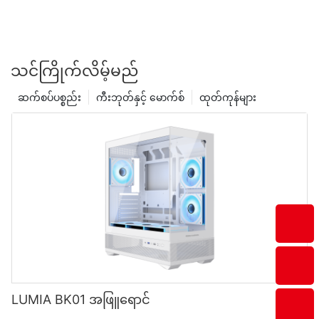
သင်ကြိုက်လိမ့်မည်
ဆက်စပ်ပစ္စည်း
ကီးဘုတ်နှင့် မောက်စ်
ထုတ်ကုန်များ
LUMIA BK01 အဖြူရောင်