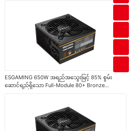
ESGAMING 650W အရည်အသွေးမြင့် 85% စွမ်း
ဆောင်ရည်ရှိသော Full-Module 80+ Bronze
Desktop PC Power Supply ထောက်ပံ့မှု ESB650W