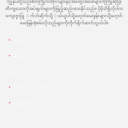
ကျွန်ုပ်တို့သည်စိတ်ကြိုက်ဒီဇိုင်းများနှင့်အတွေးအခေါ်များကိုကြိုဆိုပြီး
တိကျသောလိုအပ်ချက်များကိုဖြည့်ဆည်းပေးနိုင်သည်။ ပိုမိုသိရှိလိုပါက
ကျေးဇူးပြု. 0 က်ဘ်ဆိုက်သို့ 0 ယ်ယူပါသို့မဟုတ်မေးခွန်းများသို့မဟုတ်
မေးမြန်းစုံစမ်းလိုသည်များကိုတိုက်ရိုက်ဆက်သွယ်ပါ။
အမည်
အီးမေးလ်
ကုမ္ပဏီ
ဖုန်း/whatsApp/wechat
ကေြနပ်သော