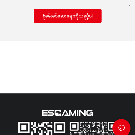
စုံစမ်းစစ်ဆေးရေးကိုယခုပို့ပါ