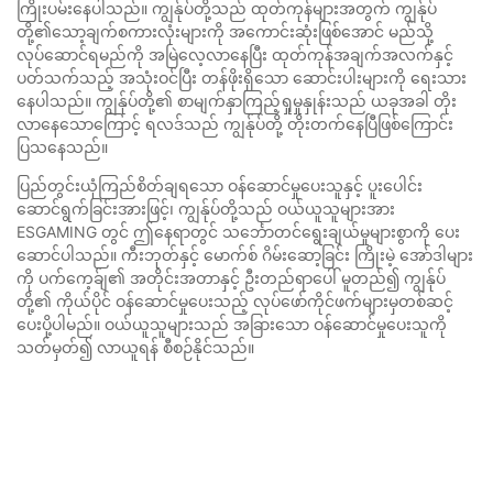
ကြိုးပမ်းနေပါသည်။ ကျွန်ုပ်တို့သည် ထုတ်ကုန်များအတွက် ကျွန်ုပ်
တို့၏သော့ချက်စကားလုံးများကို အကောင်းဆုံးဖြစ်အောင် မည်သို့
လုပ်ဆောင်ရမည်ကို အမြဲလေ့လာနေပြီး ထုတ်ကုန်အချက်အလက်နှင့်
ပတ်သက်သည့် အသုံးဝင်ပြီး တန်ဖိုးရှိသော ဆောင်းပါးများကို ရေးသား
နေပါသည်။ ကျွန်ုပ်တို့၏ စာမျက်နှာကြည့်ရှုမှုနှုန်းသည် ယခုအခါ တိုး
လာနေသောကြောင့် ရလဒ်သည် ကျွန်ုပ်တို့ တိုးတက်နေပြီဖြစ်ကြောင်း
ပြသနေသည်။
ပြည်တွင်းယုံကြည်စိတ်ချရသော ဝန်ဆောင်မှုပေးသူနှင့် ပူးပေါင်း
ဆောင်ရွက်ခြင်းအားဖြင့်၊ ကျွန်ုပ်တို့သည် ဝယ်ယူသူများအား
ESGAMING တွင် ဤနေရာတွင် သင်္ဘောတင်ရွေးချယ်မှုများစွာကို ပေး
ဆောင်ပါသည်။ ကီးဘုတ်နှင့် မောက်စ် ဂိမ်းဆော့ခြင်း ကြိုးမဲ့ အော်ဒါများ
ကို ပက်ကေ့ခ်ျ၏ အတိုင်းအတာနှင့် ဦးတည်ရာပေါ် မူတည်၍ ကျွန်ုပ်
တို့၏ ကိုယ်ပိုင် ဝန်ဆောင်မှုပေးသည့် လုပ်ဖော်ကိုင်ဖက်များမှတစ်ဆင့်
ပေးပို့ပါမည်။ ဝယ်ယူသူများသည် အခြားသော ဝန်ဆောင်မှုပေးသူကို
သတ်မှတ်၍ လာယူရန် စီစဉ်နိုင်သည်။