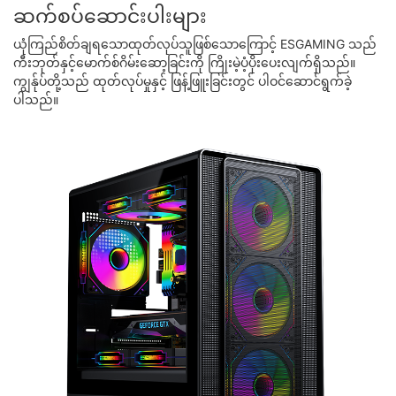
ဆက်စပ်ဆောင်းပါးများ
ယုံကြည်စိတ်ချရသောထုတ်လုပ်သူဖြစ်သောကြောင့် ESGAMING သည်
ကီးဘုတ်နှင့်မောက်စ်ဂိမ်းဆော့ခြင်းကို ကြိုးမဲ့ပံ့ပိုးပေးလျက်ရှိသည်။
ကျွန်ုပ်တို့သည် ထုတ်လုပ်မှုနှင့် ဖြန့်ဖြူးခြင်းတွင် ပါဝင်ဆောင်ရွက်ခဲ့
ပါသည်။