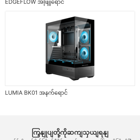
EDGEFLOW အဖြူရောင်
LUMIA BK01 အနက်ရောင်
ကြှနျုပျတို့ကိုဆကျသှယျရနျ