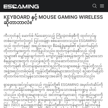
KEYBOARD နှင့် MOUSE GAMING WIRELESS
ဆိုတာဘာလဲ။
ကီးဘုတ်နှင့် မောက်စ် ဂိမ်းဆော့သည့် ကြိုးမဲ့တစ်ခုစီကို ထုတ်လုပ်မှု
တစ်လျှောက်လုံးတွင် ပြင်းထန်စွာ စစ်ဆေးထားသည်။ ESGAMING
သည် ထုတ်ကုန်နှင့် အရည်အသွေး စီမံခန့်ခွဲမှုစနစ်၏ စဉ်ဆက်မပြတ်
တိုးတက်မှုအတွက် ကတိပြုပါသည်။ ထုတ်ကုန်တစ်ခုစီသည် သုံးစွဲ
သူများ၏ မျှော်မှန်းချက်ထက် ကျော်လွန်နိုင်စေရန်အတွက် မြင့်မားသော
စံနှုန်းများအတွက် လုပ်ငန်းစဉ်ကို တည်ဆောက်ထားပါသည်။
ထုတ်ကုန်၏ ထိပ်တန်းစွမ်းဆောင်ရည်ကိုသေချာစေရန်၊ ကျွန်ုပ်တို့သည်
အဖွဲ့အစည်းတစ်ဝှမ်းရှိ ကျွန်ုပ်တို့၏စနစ်များအားလုံးတွင် စဉ်ဆက်မပြတ်
တိုးတက်ကောင်းမွန်သောအတွေးအခေါ်ကို အသုံးပြုထားပါသည်။
ရှာဖွေရေးအင်ဂျင်များသည် ကျွန်ုပ်တို့၏ ESGAMING အမှတ်တံဆိပ်ကို
လက်လှမ်းမီနိုင်စေရန်အတွက် အရေးကြီးသောအခန်းကဏ္ဍမှ ပါဝင်
ပါသည်။ သုံးစွဲသူအများစုသည် အင်တာနက်မှတဆင့် ကုန်ပစ္စည်းများကို
ဝယ်ယူကြသောကြောင့်၊ ရှာဖွေရေးအင်ဂျင် ပိုမိုကောင်းမွန်အောင်ပြုလုပ်
ခြင်း (SEO) နည်းဗျူဟာဖြင့် ကျွန်ုပ်တို့၏ထုတ်ကုန်များကို မြှင့်တင်ရန်