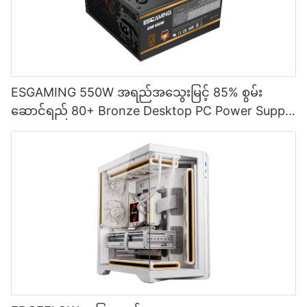
ESGAMING 550W အရည်အသွေးမြင့် 85% စွမ်း
ဆောင်ရည် 80+ Bronze Desktop PC Power Supply
ထောက်ပံ့ရေးပစ္စည်းများ ESB550W