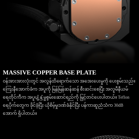
MASSIVE COPPER BASE PLATE
ဝန်အားအားလုံးတွင် အလွန်ထိရောက်သော အအေးပေးမှုကို ပေးစွမ်းသည်။
ကြေးနီအောက်ခံက အပူကို မြန်မြန်ဆန်ဆန် စီးဆင်းစေပြီး အလူမီနီယမ်
ရေတိုင်ကီက အပူပျံ့နှံ့မှုစွမ်းဆောင်ရည်ကို မြှင့်တင်ပေးပါတယ်။ Teflon
ရေပိုက်တွေက ခိုင်ခံ့ပြီး ယိုစိမ့်မှုဒဏ်ခံနိုင်ပြီး ပန်ကာဆူညံသံက 30dB
အောက် ရှိပါတယ်။