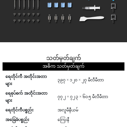
သတ်မှတ်ချက်
အဓိက သတ်မှတ်ချက်
ရေတိုင်ကီ အတိုင်းအတာ
၃၉၇ × ၁၂၀ × ၂၇ မီလီမီတာ
များ
ရေစုပ်စက် အတိုင်းအတာ
၇၇.၂ × ၇၂.၃ × ၆၀.၅ မီလီမီတာ
များ
ရေတိုင်ကီပစ္စည်း
အလူမီနီယမ်
အခြေခံပစ္စည်း
ကြေးနီ