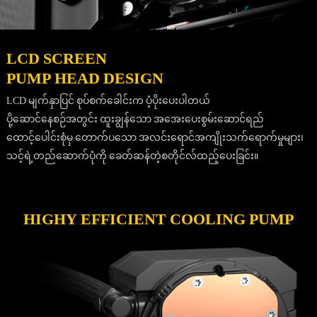
LCD SCREEN
PUMP HEAD DESIGN
LCD မျက်နှာပြင် စုပ်စက်ခေါင်းက ပံ့ပိုးပေးပါတယ်
ပို့ဆောင်နေစဉ်အတွင်း ထူးချွန်သော အအေးပေးစွမ်းဆောင်ရည်
ထောင့်ပေါင်းစုံမှ တောက်ပသော အလင်းရောင်အကျိုးသက်ရောက်မှုများ၊
သင့်ရဲ့တည်ဆောက်ပုံကို ခေတ်ဆန်တဲ့စတိုင်လ်ထည့်ပေးခြင်း။
HIGHY EFFICIENT COOLING PUMP