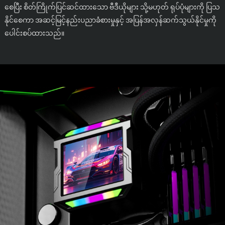
စေပြီး စိတ်ကြိုက်ပြင်ဆင်ထားသော ဗီဒီယိုများ သို့မဟုတ် ရုပ်ပုံများကို ပြသ
နိုင်စေကာ အဆင့်မြင့်နည်းပညာခံစားမှုနှင့် အပြန်အလှန်ဆက်သွယ်နိုင်မှုကို
ပေါင်းစပ်ထားသည်။