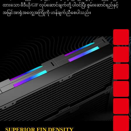
ထားသော ဗီဒီယို/GIF လုပ်ဆောင်ချက်တို့ ပါဝင်ပြီး စွမ်းဆောင်ရည်နှင့်
အမြင်အာရုံအတွေ့အကြုံကို ဟန်ချက်ညီစေပါသည်။
SUPERIOR FIN DENSITY