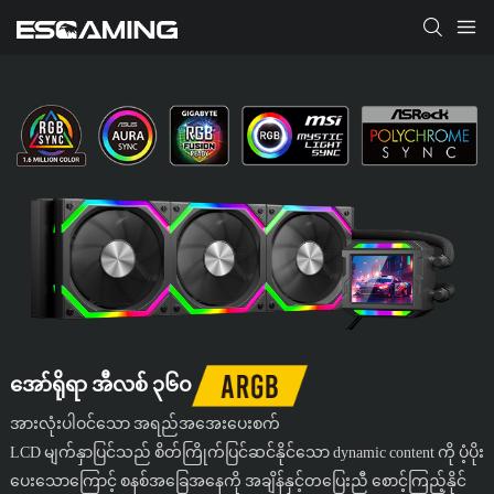
အော်ရိုရာ အီလစ် ၃၆၀
အားလုံးပါဝင်သော အရည်အအေးပေးစက်
LCD မျက်နှာပြင်သည် စိတ်ကြိုက်ပြင်ဆင်နိုင်သော dynamic content ကို ပံ့ပိုး
ပေးသောကြောင့် စနစ်အခြေအနေကို အချိန်နှင့်တပြေးညီ စောင့်ကြည့်နိုင်