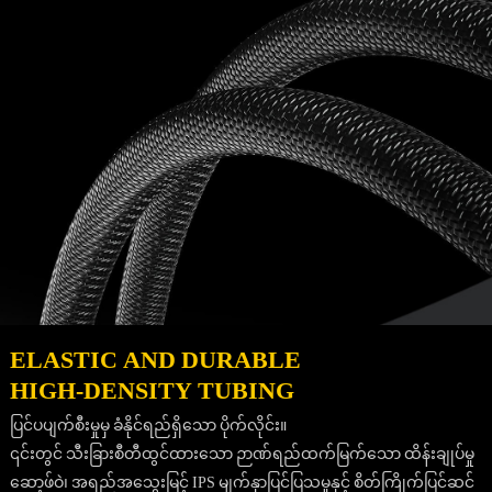
ELASTIC AND DURABLE
HIGH-DENSITY TUBING
ပြင်ပပျက်စီးမှုမှ ခံနိုင်ရည်ရှိသော ပိုက်လိုင်း။
၎င်းတွင် သီးခြားစီတီထွင်ထားသော ဉာဏ်ရည်ထက်မြက်သော ထိန်းချုပ်မှု
ဆော့ဖ်ဝဲ၊ အရည်အသွေးမြင့် IPS မျက်နှာပြင်ပြသမှုနှင့် စိတ်ကြိုက်ပြင်ဆင်