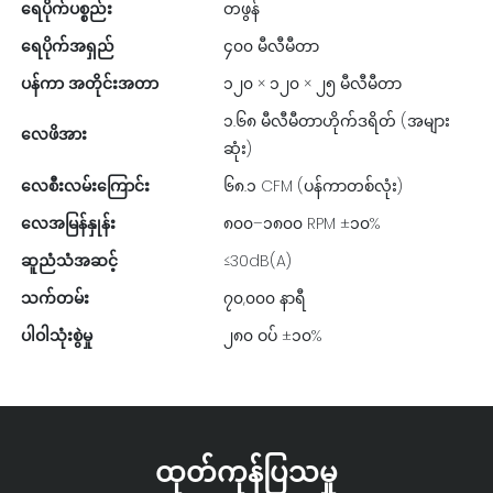
ရေပိုက်ပစ္စည်း
တဖွန်
ရေပိုက်အရှည်
၄၀၀ မီလီမီတာ
ပန်ကာ အတိုင်းအတာ
၁၂၀ × ၁၂၀ × ၂၅ မီလီမီတာ
၁.၆၈ မီလီမီတာဟိုက်ဒရိတ် (အများ
လေဖိအား
ဆုံး)
လေစီးလမ်းကြောင်း
၆၈.၁ CFM (ပန်ကာတစ်လုံး)
လေအမြန်နှုန်း
၈၀၀–၁၈၀၀ RPM ±၁၀%
ဆူညံသံအဆင့်
≤30dB(A)
သက်တမ်း
၇၀,၀၀၀ နာရီ
ပါဝါသုံးစွဲမှု
၂၈၀ ဝပ် ±၁၀%
ထုတ်ကုန်ပြသမှု