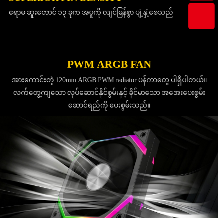
ဧရာမ ဆူးတောင် ၁၃ ခုက အပူကို လျင်မြန်စွာ ပျံ့နှံ့စေသည်
PWM ARGB FAN
အားကောင်းတဲ့ 120mm ARGB PWM radiator ပန်ကာတွေ ပါရှိပါတယ်။
လက်တွေ့ကျသော လုပ်ဆောင်နိုင်စွမ်းနှင့် ခိုင်မာသော အအေးပေးစွမ်း
ဆောင်ရည်ကို ပေးစွမ်းသည်။