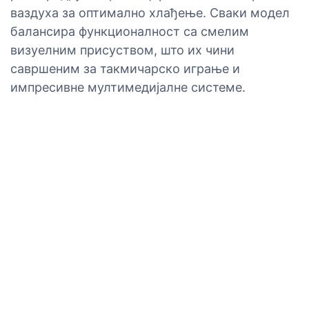
ваздуха за оптимално хлађење. Сваки модел
балансира функционалност са смелим
визуелним присуством, што их чини
савршеним за такмичарско играње и
импресивне мултимедијалне системе.