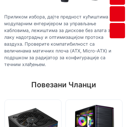
Приликом избора, дајте предност кућиштима са
модуларним ентеријером за управљање
кабловима, лежиштима за дискове без алата за
лаку надоградњу и оптимизацијом протока
ваздуха. Проверите компатибилност са
величинама матичних плоча (ATX, Micro-ATX) и
подршком за радијатор за конфигурације са
течним хлађењем.
Повезани Чланци