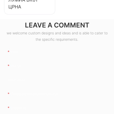
ЦРНА
LEAVE A COMMENT
we welcome custom designs and ideas and is able to cater to
the specific requirements.
Име
Имејл
Компанија
Телефон/WhatsApp/WeChat
Садржај