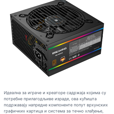
Идеална за играче и креаторе садржаја којима су
потребне прилагодљиве израде, ова кућишта
подржавају напредне компоненте попут врхунских
графичких картица и система за течно хлађење,