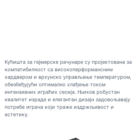
Кућишта за гејмерске рачунаре су пројектована за
компатибилност са високоперформансним
хардвером и врхунско управљање температуром,
обезбеђујући оптимално хлађење током
интензивних играћих сесија. Њихов робустан
квалитет израде и елегантан дизајн задовољавају
потребе играча који траже издржљивост и
естетику.