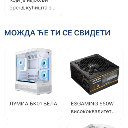
бренд кућишта за
ПЦ игре?
МОЖДА ЋЕ ТИ СЕ СВИДЕТИ
ЛУМИА БК01 БЕЛА
ESGAMING 650W
висококвалитетно
напајање за
десктоп рачунаре