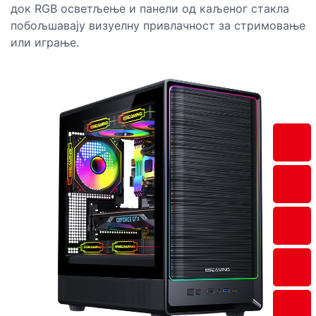
док RGB осветљење и панели од каљеног стакла
побољшавају визуелну привлачност за стримовање
или играње.