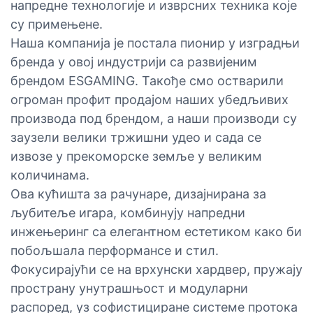
напредне технологије и изврсних техника које
су примењене.
Наша компанија је постала пионир у изградњи
бренда у овој индустрији са развијеним
брендом ESGAMING. Такође смо остварили
огроман профит продајом наших убедљивих
производа под брендом, а наши производи су
заузели велики тржишни удео и сада се
извозе у прекоморске земље у великим
количинама.
Ова кућишта за рачунаре, дизајнирана за
љубитеље игара, комбинују напредни
инжењеринг са елегантном естетиком како би
побољшала перформансе и стил.
Фокусирајући се на врхунски хардвер, пружају
пространу унутрашњост и модуларни
распоред, уз софистициране системе протока