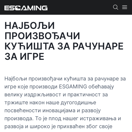
НАЈБОЉИ
ПРОИЗВОЂАЧИ
КУЋИШТА ЗА РАЧУНАРЕ
ЗА ИГРЕ
Најбољи произвођачи кућишта за рачунаре за
игре које производи ESGAMING обећавају
велику издржљивост и практичност за
тржиште након наше дугогодишње
посвећености иновацијама и развоју
производа. То је плод нашег истраживања и
развоја и широко је прихваћен због своје