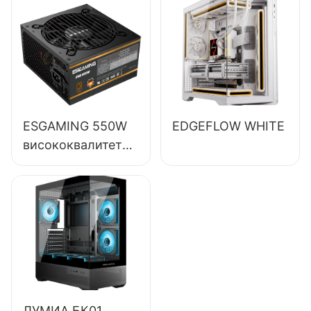
са ефикасношћу
од 85%,
пуномодулно, 80+
бронзано,
ESB650W
ESGAMING 550W
EDGEFLOW WHITE
висококвалитетно
напајање за
десктоп рачунаре
са ефикасношћу
од 85%, 80+
бронзано
ESB550W
ЛУМИА БК01