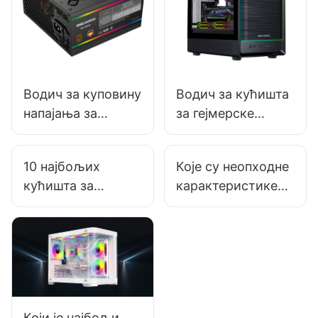
Водич за куповину
Водич за кућишта
напајања за
за гејмерске
рачунаре 2025:
рачунаре: Избор
Поређење
правог кућишта за
10 најбољих
Које су неопходне
различитих оцена
врхунску аудио
кућишта за
карактеристике
ефикасности
опрему
гејмерске
модерног кућишта
напајања
рачунаре са
за гејмерски
могућностима
рачунар?
инсталације без
алата
Који је најбољи