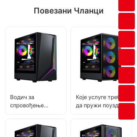
Повезани Чланци
Водич за
Које услуге треба
спровођење
да пружи поуздан
истраживања
добављач
тржишта за
кућишта за
кућишта за
рачунаре?