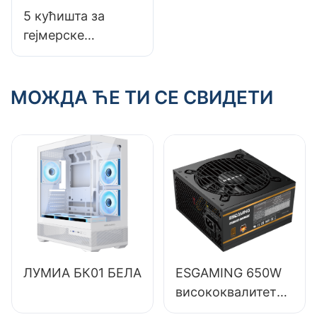
5 кућишта за
гејмерске
рачунаре која
морају имати
љубитељи RGB
МОЖДА ЋЕ ТИ СЕ СВИДЕТИ
осветљења
ЛУМИА БК01 БЕЛА
ESGAMING 650W
висококвалитетно
напајање за