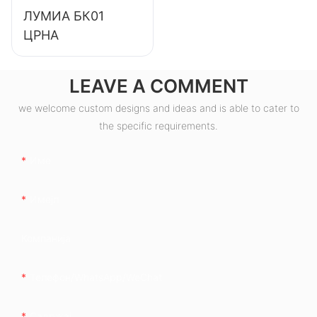
ЛУМИА БК01
ЦРНА
LEAVE A COMMENT
we welcome custom designs and ideas and is able to cater to
the specific requirements.
Име
Имејл
Компанија
Телефон/WhatsApp/WeChat
Садржај