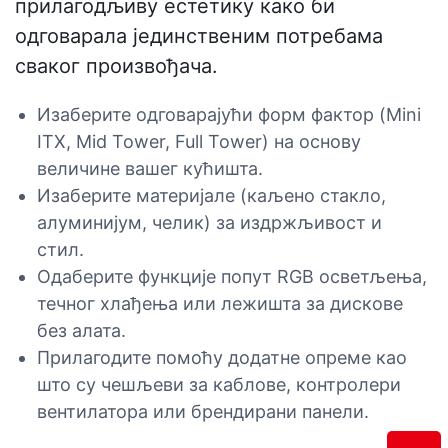
прилагодљиву естетику како би
одговарала јединственим потребама
сваког произвођача.
Изаберите одговарајући форм фактор (Mini
ITX, Mid Tower, Full Tower) на основу
величине вашег кућишта.
Изаберите материјале (каљено стакло,
алуминијум, челик) за издржљивост и
стил.
Одаберите функције попут RGB осветљења,
течног хлађења или лежишта за дискове
без алата.
Прилагодите помоћу додатне опреме као
што су чешљеви за каблове, контролери
вентилатора или брендирани панели.