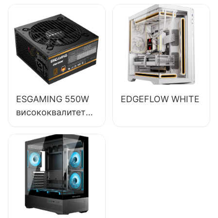
десктоп рачунаре
са ефикасношћу
од 85%,
пуномодулно, 80+
бронзано,
ESB650W
ESGAMING 550W
EDGEFLOW WHITE
висококвалитетно
напајање за
десктоп рачунаре
са ефикасношћу
од 85%, 80+
бронзано
ESB550W