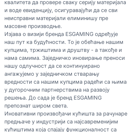
квалитета да провере сваку серију материјала
и воде евиденцију, осигуравајући да се сви
неисправни материјали елиминишу пре
масовне производње.
Изјава о визији бренда ESGAMING одређује
наш пут ка будућности. То је обећање нашим
купцима, тржиштима и друштву - а такође и
нама самима. Заједничко иновирање преноси
нашу одлучност да се континуирано
ангажујемо у заједничком стварању
вредности са нашим купцима радећи са њима
у дугорочним партнерствима на развоју
решења. До сада је бренд ESGAMING
препознат широм света.
Иновативни произвођачи кућишта за рачунаре
предњаче у индустрији са најсавременијим
кућиштима која спајају функционалност са