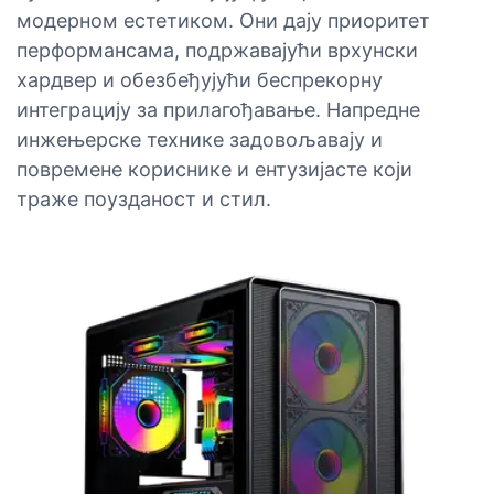
модерном естетиком. Они дају приоритет
перформансама, подржавајући врхунски
хардвер и обезбеђујући беспрекорну
интеграцију за прилагођавање. Напредне
инжењерске технике задовољавају и
повремене кориснике и ентузијасте који
траже поузданост и стил.