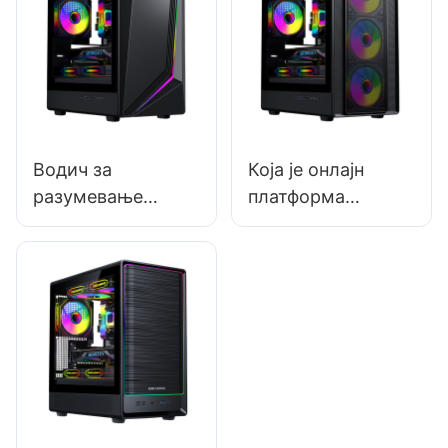
рачунаре за игре
Водич за
Која је онлајн
разумевање
платформа
система хлађења
најбоља за
кућишта рачунара
повезивање са
добављачима
кућишта за
рачунаре?