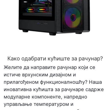
Како одабрати кућиште за рачунар?
Желите да направите рачунар који се
истиче врхунским дизајном и
прилагођеном функционалношћу? Наша
иновативна кућишта за рачунаре садрже
модуларне компоненте, напредно
управљање температуром и