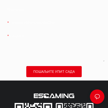
Компанија
Телефон/WhatsApp/WeChat
Садржај
ПОШАЉИТЕ УПИТ САДА