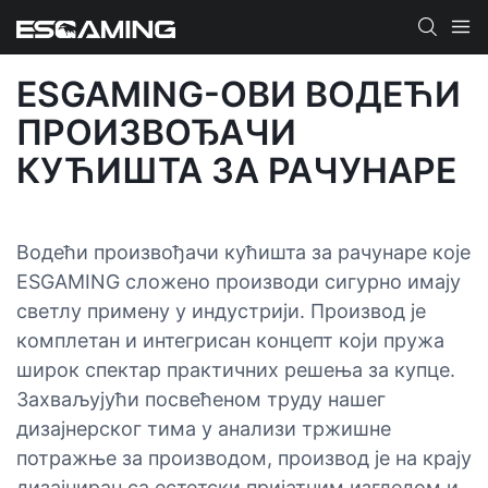
ESGAMING-ОВИ ВОДЕЋИ
ПРОИЗВОЂАЧИ
КУЋИШТА ЗА РАЧУНАРЕ
Водећи произвођачи кућишта за рачунаре које
ESGAMING сложено производи сигурно имају
светлу примену у индустрији. Производ је
комплетан и интегрисан концепт који пружа
широк спектар практичних решења за купце.
Захваљујући посвећеном труду нашег
дизајнерског тима у анализи тржишне
потражње за производом, производ је на крају
дизајниран са естетски пријатним изгледом и