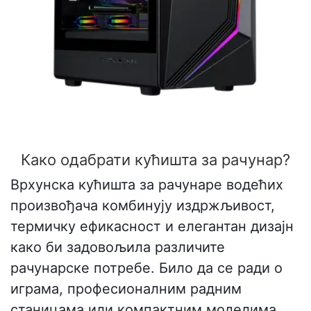
Како одабрати кућишта за рачунар?
Врхунска кућишта за рачунаре водећих
произвођача комбинују издржљивост,
термичку ефикасност и елегантан дизајн
како би задовољила различите
рачунарске потребе. Било да се ради о
играма, професионалним радним
станицама или компактним моделима,