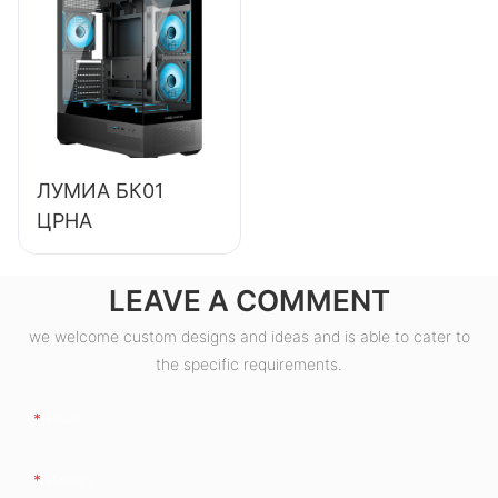
са ефикасношћу
од 85%, 80+
бронзано
ESB550W
ЛУМИА БК01
ЦРНА
LEAVE A COMMENT
we welcome custom designs and ideas and is able to cater to
the specific requirements.
Име
Имејл