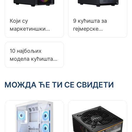
Који су
9 кућишта за
маркетиншки
гејмерске
канали
рачунаре са
најефикаснији за
подесивом
10 најбољих
произвођаче
брзином
модела кућишта
кућишта за
вентилатора
за гејмерске
рачунаре?
рачунаре са
одличним
МОЖДА ЋЕ ТИ СЕ СВИДЕТИ
протоком ваздуха
за хладне
перформансе