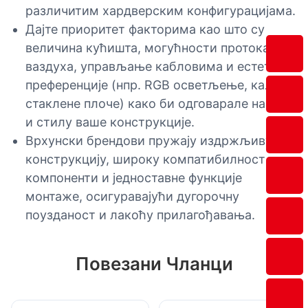
различитим хардверским конфигурацијама.
Дајте приоритет факторима као што су
величина кућишта, могућности протока
ваздуха, управљање кабловима и естетске
преференције (нпр. RGB осветљење, каљене
стаклене плоче) како би одговарале намени
и стилу ваше конструкције.
Врхунски брендови пружају издржљиву
конструкцију, широку компатибилност
компоненти и једноставне функције
монтаже, осигуравајући дугорочну
поузданост и лакоћу прилагођавања.
Повезани Чланци