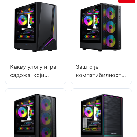
Какву улогу игра
Зашто је
садржај који
компатибилност
генеришу
кључна при
корисници у
избору кућишта за
промоцији
рачунар?
кућишта за
рачунаре за игре?