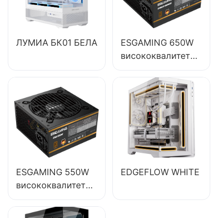
ЛУМИА БК01 БЕЛА
ESGAMING 650W
висококвалитетно
напајање за
десктоп рачунаре
са ефикасношћу
од 85%,
пуномодулно, 80+
бронзано,
ESB650W
ESGAMING 550W
EDGEFLOW WHITE
висококвалитетно
напајање за
десктоп рачунаре