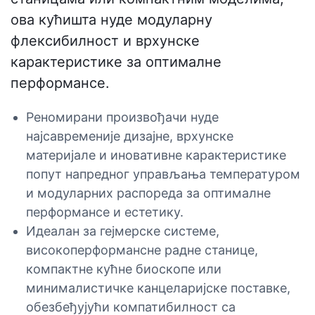
ова кућишта нуде модуларну
флексибилност и врхунске
карактеристике за оптималне
перформансе.
Реномирани произвођачи нуде
најсавременије дизајне, врхунске
материјале и иновативне карактеристике
попут напредног управљања температуром
и модуларних распореда за оптималне
перформансе и естетику.
Идеалан за гејмерске системе,
високоперформансне радне станице,
компактне кућне биоскопе или
минималистичке канцеларијске поставке,
обезбеђујући компатибилност са