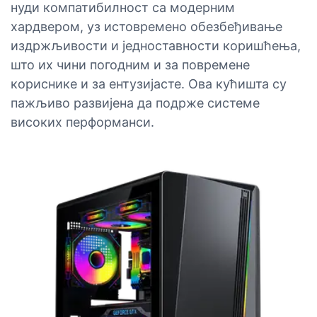
нуди компатибилност са модерним
хардвером, уз истовремено обезбеђивање
издржљивости и једноставности коришћења,
што их чини погодним и за повремене
кориснике и за ентузијасте. Ова кућишта су
пажљиво развијена да подрже системе
високих перформанси.