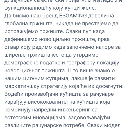
функционалношћу коју купци желе.
Да бисмо наш бренд ESGAMING довели на
глобална тржишта, никада не престајемо да
истражујемо тржиште. Сваки пут када
дефинишемо ново циљно тржиште, прва
ствар коју радимо када започнемо напоре за
ширење тржишта јесте да утврдимо
демографске податке и географску локацију
новог циљног тржишта. Што више знамо о
нашим циљним купцима, лакше је развити
маркетиншку стратегију која ће их досегнути.
Водећи произвођачи кућишта за рачунаре
израђују висококвалитетна кућишта која
комбинују напредни инжењеринг са
естетским иновацијама, задовољавајући
различите рачунарске потребе. Сваки модел