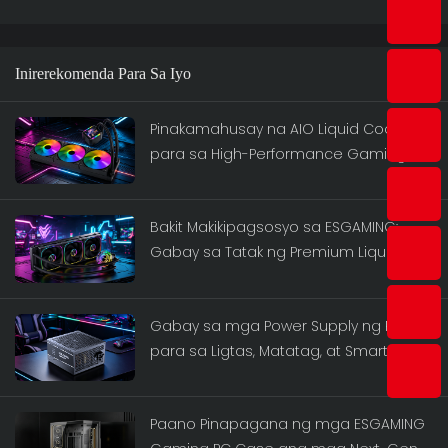
Inirerekomenda Para Sa Iyo
Pinakamahusay na AIO Liquid Coolers
para sa High-Performance Gaming:
Ang ESGAMING Lineup
Bakit Makikipagsosyo sa ESGAMING:
Gabay sa Tatak ng Premium Liquid
Cooler 2026
Gabay sa mga Power Supply ng PC
para sa Ligtas, Matatag, at Smart na
mga Pagbuo ng PC
Paano Pinapagana ng mga ESGAMING