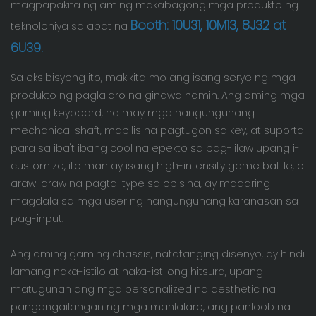
magpapakita ng aming makabagong mga produkto ng
Booth: 10U31, 10M13, 8J32 at
teknolohiya sa apat na
6U39.
Sa eksibisyong ito, makikita mo ang isang serye ng mga
produkto ng paglalaro na ginawa namin. Ang aming mga
gaming keyboard, na may mga nangungunang
mechanical shaft, mabilis na pagtugon sa key, at suporta
para sa iba't ibang cool na epekto sa pag-iilaw upang i-
customize, ito man ay isang high-intensity game battle, o
araw-araw na pagta-type sa opisina, ay maaaring
magdala sa mga user ng nangungunang karanasan sa
pag-input.
Ang aming gaming chassis, natatanging disenyo, ay hindi
lamang naka-istilo at naka-istilong hitsura, upang
matugunan ang mga personalized na aesthetic na
pangangailangan ng mga manlalaro, ang panloob na