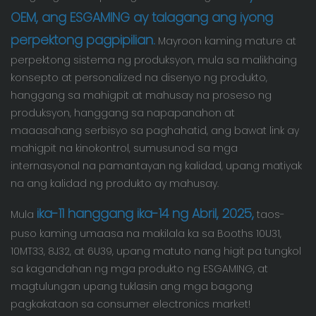
OEM, ang ESGAMING ay talagang ang iyong
perpektong pagpipilian.
Mayroon kaming mature at
perpektong sistema ng produksyon, mula sa malikhaing
konsepto at personalized na disenyo ng produkto,
hanggang sa mahigpit at mahusay na proseso ng
produksyon, hanggang sa napapanahon at
maaasahang serbisyo sa paghahatid, ang bawat link ay
mahigpit na kinokontrol, sumusunod sa mga
internasyonal na pamantayan ng kalidad, upang matiyak
na ang kalidad ng produkto ay mahusay.
ika-11 hanggang ika-14 ng Abril, 2025,
Mula
taos-
puso kaming umaasa na makilala ka sa Booths 10U31,
10MT33, 8J32, at 6U39, upang matuto nang higit pa tungkol
sa kagandahan ng mga produkto ng ESGAMING, at
magtulungan upang tuklasin ang mga bagong
pagkakataon sa consumer electronics market!