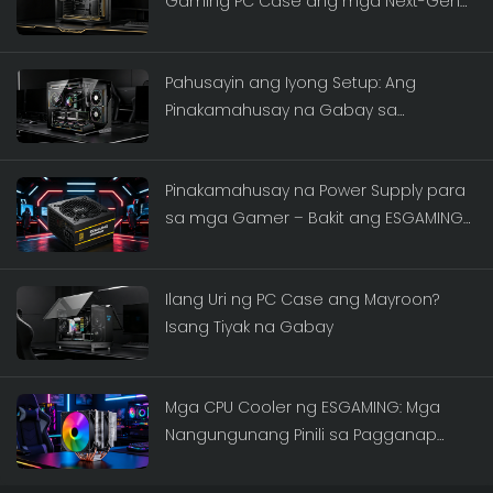
Gaming PC Case ang mga Next-Gen
Gaming Rig
Pahusayin ang Iyong Setup: Ang
Pinakamahusay na Gabay sa
ESGAMING Gaming PC Cases
Pinakamahusay na Power Supply para
sa mga Gamer – Bakit ang ESGAMING
ang Go-To PSU Brand
Ilang Uri ng PC Case ang Mayroon?
Isang Tiyak na Gabay
Mga CPU Cooler ng ESGAMING: Mga
Nangungunang Pinili sa Pagganap
para sa 2026