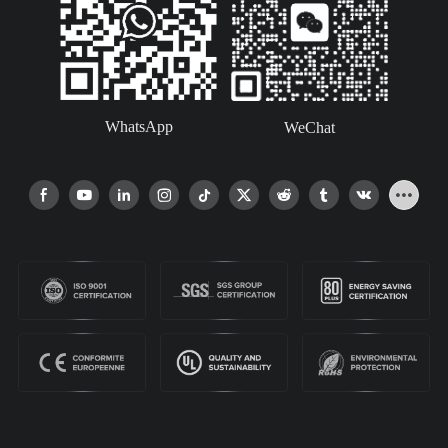
bihasang manlalaro na
gustong ipakita ang
kanilang natatanging istilo.
WhatsApp
WeChat