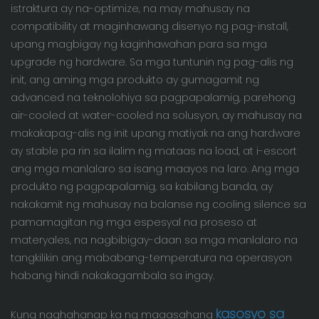
istraktura ay na-optimize, na may mahusay na
compatibility at maginhawang disenyo ng pag-install,
upang magbigay ng kaginhawahan para sa mga
upgrade ng hardware. Sa mga tuntunin ng pag-alis ng
init, ang aming mga produkto ay gumagamit ng
advanced na teknolohiya sa pagpapalamig, parehong
air-cooled at water-cooled na solusyon, ay mahusay na
makakapag-alis ng init upang matiyak na ang hardware
ay stable pa rin sa ilalim ng mataas na load, at i-escort
ang mga manlalaro sa isang maayos na laro. Ang mga
produkto ng pagpapalamig, sa kabilang banda, ay
nakakamit ng mahusay na balanse ng cooling silence sa
pamamagitan ng mga espesyal na proseso at
materyales, na nagbibigay-daan sa mga manlalaro na
tangkilikin ang mababang-temperatura na operasyon
habang hindi nakakagambala sa ingay.
kasosyo sa
Kung naghahanap ka ng maaasahang