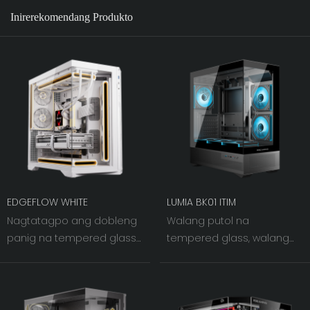
Inirerekomendang Produkto
EDGEFLOW WHITE
LUMIA BK01 ITIM
Nagtatagpo ang dobleng
Walang putol na
panig na tempered glass
tempered glass, walang
at ang 60° na nakatagilid
harang na panoramic
na bakal na lambat sa
view. Ang 270° na kaliwa at
kanan. Habang
harap na dual panel ay
nagsasama ang liwanag
nag-aalok ng malinaw na