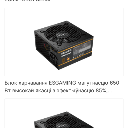
Блок харчавання ESGAMING магутнасцю 650
Вт высокай якасці з эфектыўнасцю 85%,
поўнамодульны, 80+ Bronze, для настольных
ПК ESB650W