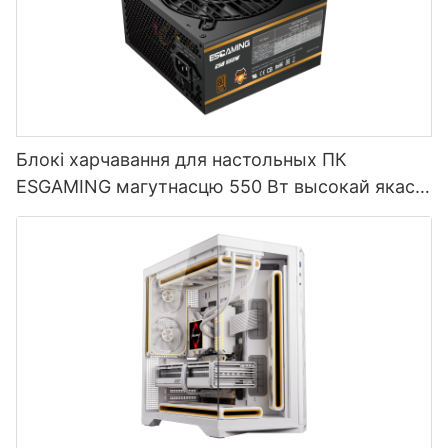
Блокі харчавання для настольных ПК
ESGAMING магутнасцю 550 Вт высокай якасці
з эфектыўнасцю 85%, сертыфікаваны як 80+
Bronze ESB550W