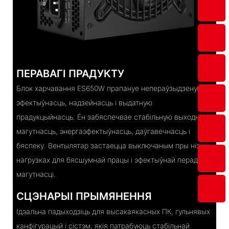
ПЕРАВАГІ ПРАДУКТУ
Блок харчавання ES650W прапануе непераўзыдзеную
эфектыўнасць, надзейнасць і выдатную
прадукцыйнасць. Ён забяспечвае стабільную выходную
магутнасць, энергаэфектыўнасць, даўгавечнасць і
бяспеку. Вентылятар застаецца выключаным пры нізкіх
нагрузках для бясшумнай працы і эфектыўнай перадачы
магутнасці.
СЦЭНАРЫІ ПРЫМЯНЕННЯ
Ідэальна падыходзіць для высакаякасных ПК, гульнявых
канфігурацый і сістэм, якія патрабуюць стабільнай