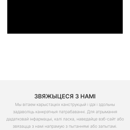
ЗВЯЖЫЦЕСЯ З НАМІ
Мы вітаем карыстацкіх канструкцый і ідэі і здольны
задаволіць канкрэтныя патрабаванні. Для атрымання
дадатковай інфармацыі, калі ласка, наведайце вэб-сайт або
звязацца з намі напрамую з пытаннямі або запытамі.