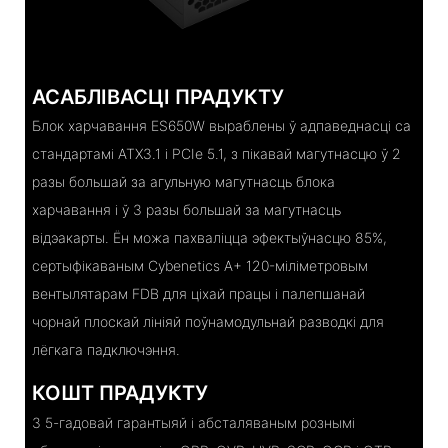
АСАБЛІВАСЦІ ПРАДУКТУ
Блок харчавання ES650W выраблены ў адпаведнасці са
стандартамі ATX3.1 і PCIe 5.1, з пікавай магутнасцю ў 2
разы большай за агульную магутнасць блока
харчавання і ў 3 разы большай за магутнасць
відэакарты. Ён можа пахваліцца эфектыўнасцю 85%,
сертыфікаваным Cybenetics A+ 120-міліметровым
вентылятарам FDB для ціхай працы і палепшанай
чорнай плоскай лініяй поўнамодульнай разводкі для
лёгкага падключэння.
КОШТ ПРАДУКТУ
З 5-гадовай гарантыяй і абсталяваным рознымі