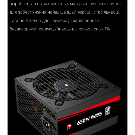
выраблены з высакаякасных матэрыялаў і прызначаны
для забеспячэння найвышэйшай якасці і стабільнасці.
Гэта неабходна для геймераў і забяспечвае
бездакорную прадукцыйнасць высокакласных ПК.