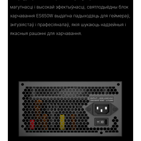
магутнасці і высокай эфектыўнасці, святлодыёдны блок
харчавання ES650W выдатна падыходзіць для геймераў,
энтузіястаў і прафесіяналаў, якія шукаюць надзейныя і
якасныя рашэнні для харчавання.