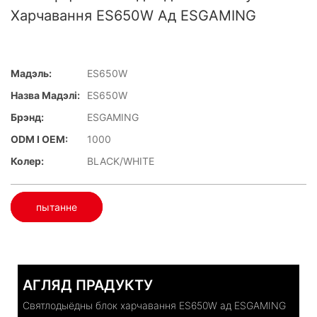
Харчавання ES650W Ад ESGAMING
Мадэль:
ES650W
Назва Мадэлі:
ES650W
Брэнд:
ESGAMING
ODM І OEM:
1000
Колер:
BLACK/WHITE
пытанне
АГЛЯД ПРАДУКТУ
Святлодыёдны блок харчавання ES650W ад ESGAMING