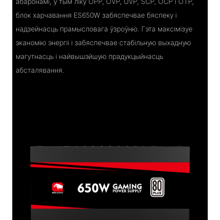
абаронамі, у тым ліку OPP, OVP, UVP, SCP, OCP і OTP,
блок харчавання ES650W забяспечвае бяспеку і
надзейнасць прамысловага ўзроўню. Гэта максімізуе
эканомію энергіі і забяспечвае стабільную выхадную
магутнасць і найвышэйшую прадукцыйнасць
абсталявання.