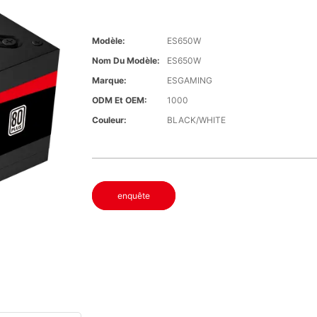
Modèle:
ES650W
Nom Du Modèle:
ES650W
Marque:
ESGAMING
ODM Et OEM:
1000
Couleur:
BLACK/WHITE
enquête