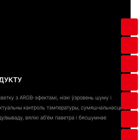
АДУКТУ
ветку з ARGB-эфектамі, нізкі ўзровень шуму і
ектуальны кантроль тэмпературы, сумяшчальнасць з
у/вываду, вялікі аб'ём паветра і бясшумнае