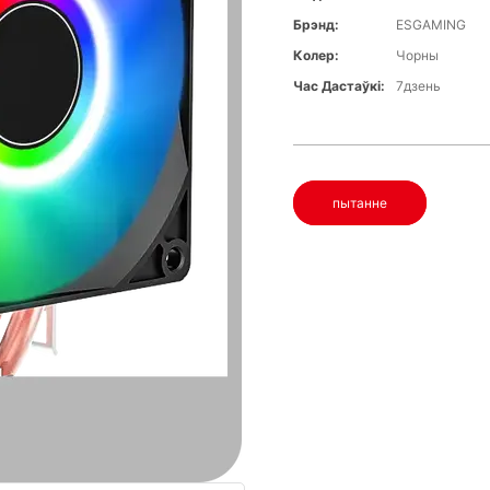
Брэнд:
ESGAMING
Колер:
Чорны
Час Дастаўкі:
7дзень
пытанне