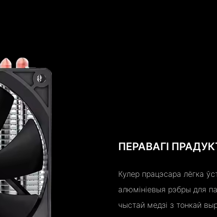
ПЕРАВАГІ ПРАДУК
Кулер працэсара лёгка ў
алюмініевыя рэбры для па
чыстай медзі з тонкай вы