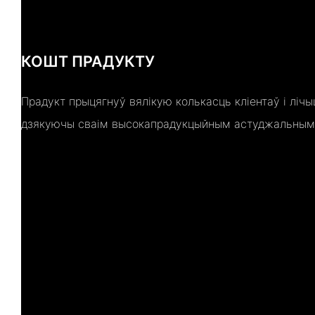
КОШТ ПРАДУКТУ
Прадукт прыцягнуў вялікую колькасць кліентаў і ліч
дзякуючы сваім высокапрадукцыйным астуджальным