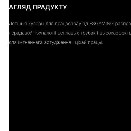
АГЛЯД ПРАДУКТУ
Лепшыя кулеры для працэсараў ад ESGAMING распр
перадавой тэхналогіі цеплавых трубак і высокаэфек
для імгненнага астуджэння і ціхай працы.