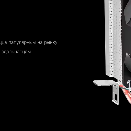
ыцца папулярным на рынку
 здольнасцям.