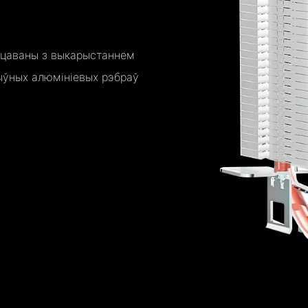
ацаваны з выкарыстаннем
тыўных алюмініевых рэбраў