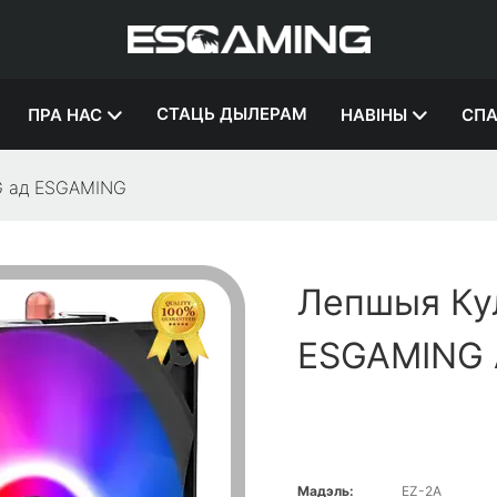
СТАЦЬ ДЫЛЕРАМ
ПРА НАС
НАВІНЫ
СПА
G ад ESGAMING
Лепшыя Ку
ESGAMING 
Мадэль:
EZ-2A