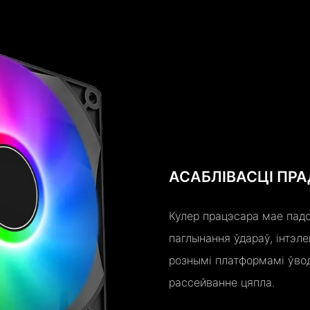
АСАБЛІВАСЦІ ПР
Кулер працэсара мае падс
паглынання ўдараў, інтэл
рознымі платформамі ўвод
рассейванне цяпла.