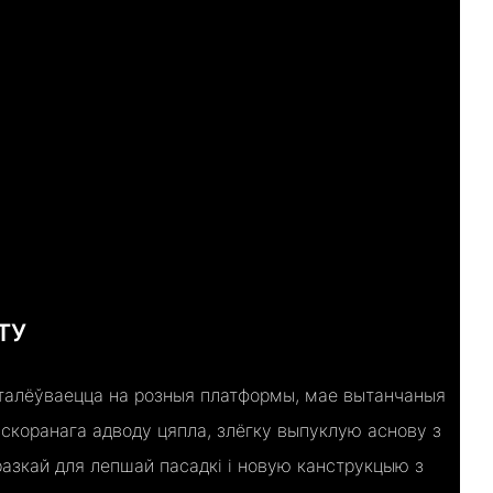
ТУ
сталёўваецца на розныя платформы, мае вытанчаныя
скоранага адводу цяпла, злёгку выпуклую аснову з
разкай для лепшай пасадкі і новую канструкцыю з