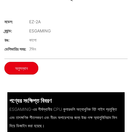
মডেল:
EZ-2A
ব্র্যান্ড:
ESGAMING
রঙ:
কালো
ডেলিভারির সময়:
7দিন
অনুসন্ধান
পণ্যের সংক্ষিপ্ত বিবরণ
ESGAMING-এর শীর্ষস্থানীয় CPU কুলারগুলি অত্যাধুনিক হিট পাইপ প্রযুক্তি
এবং তাৎক্ষণিক শীতলকরণ এবং নীরব অপারেশনের জন্য উচ্চ-দক্ষ অ্যালুমিনিয়াম ফিন
দিয়ে ডিজাইন করা হয়েছে।