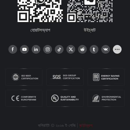
হোয়াটসঅ্যাপ
উইচ্যাট
কপিরাইট © ২০২৬ ই-গেমিং |
সাইটম্যাপ