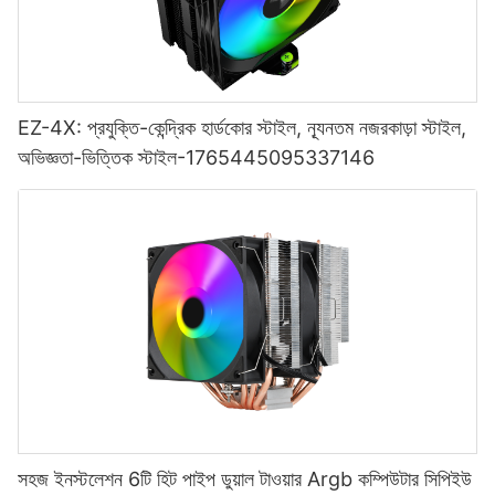
EZ-4X: প্রযুক্তি-কেন্দ্রিক হার্ডকোর স্টাইল, ন্যূনতম নজরকাড়া স্টাইল,
অভিজ্ঞতা-ভিত্তিক স্টাইল-1765445095337146
সহজ ইনস্টলেশন 6টি হিট পাইপ ডুয়াল টাওয়ার Argb কম্পিউটার সিপিইউ