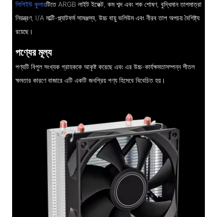
সিপিইউ কুলার
টিতে ARGB লাইট ইফেক্ট, কম শব্দ এবং শক শোষণ, বুদ্ধিমান তাপমাত্রা
নিয়ন্ত্রণ, I/A মাল্টি-প্ল্যাটফর্ম সামঞ্জস্য, উচ্চ বায়ু ভলিউম এবং নীরব তাপ অপচয় বৈশিষ্ট্য
রয়েছে।
পণ্যের মূল্য
পণ্যটি বিপুল সংখ্যক গ্রাহককে আকৃষ্ট করেছে এবং এর উচ্চ-কার্যক্ষমতাসম্পন্ন শীতল
ক্ষমতার কারণে বাজারে এটি একটি জনপ্রিয় পণ্য হিসেবে বিবেচিত হয়।