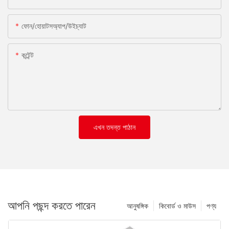
ফোন/হোয়াটসঅ্যাপ/উইচ্যাট
কন্টেন্ট
এখন তদন্ত পাঠান
আপনি পছন্দ করতে পারেন
আনুষঙ্গিক
কিবোর্ড ও মাউস
পণ্য