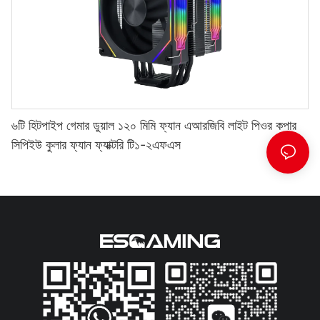
৬টি হিটপাইপ গেমার ডুয়াল ১২০ মিমি ফ্যান এআরজিবি লাইট পিওর কপার
সিপিইউ কুলার ফ্যান ফ্যাক্টরি টি১-২এফএস