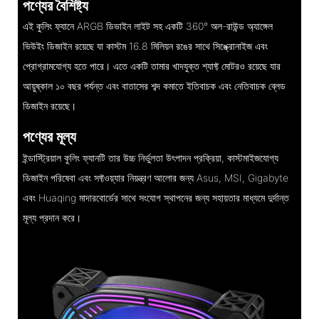
পণ্যের বৈশিষ্ট্য
এই কুলিং ফ্যানে ARGB ডিভাইন লাইট সহ একটি 360° অল-রাউন্ড অ্যাঙ্গেল
ভিউইং ডিজাইন রয়েছে যা কাস্টম 16.8 মিলিয়ন রঙের সাথে সিঙ্ক্রোনাইজ এবং
প্রোগ্রামযোগ্য হতে পারে। এতে একটি তামার খাদযুক্ত শ্যাফ্ট মোটরও রয়েছে যার
আয়ুষ্কাল ১০ বছর পর্যন্ত এবং বাতাসের শব্দ কমাতে ইতিবাচক এবং নেতিবাচক ব্লেড
ডিজাইন রয়েছে।
পণ্যের মূল্য
ইন্ডাস্ট্রিয়াল কুলিং ফ্যানটি তার উচ্চ নির্ভুলতা উৎপাদন প্রক্রিয়া, কাস্টমাইজযোগ্য
ডিজাইন পরিষেবা এবং সফ্টওয়্যার নিয়ন্ত্রণ আলোর জন্য Asus, MSI, Gigabyte
এবং Huaqing মাদারবোর্ডের সাথে সংযোগ স্থাপনের জন্য সহায়তার মাধ্যমে দুর্দান্ত
মূল্য প্রদান করে।