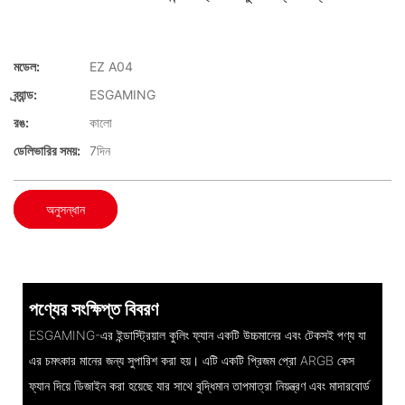
মডেল:
EZ A04
ব্র্যান্ড:
ESGAMING
রঙ:
কালো
ডেলিভারির সময়:
7দিন
অনুসন্ধান
পণ্যের সংক্ষিপ্ত বিবরণ
ESGAMING-এর ইন্ডাস্ট্রিয়াল কুলিং ফ্যান একটি উচ্চমানের এবং টেকসই পণ্য যা
এর চমৎকার মানের জন্য সুপারিশ করা হয়। এটি একটি প্রিজম প্রো ARGB কেস
ফ্যান দিয়ে ডিজাইন করা হয়েছে যার সাথে বুদ্ধিমান তাপমাত্রা নিয়ন্ত্রণ এবং মাদারবোর্ড