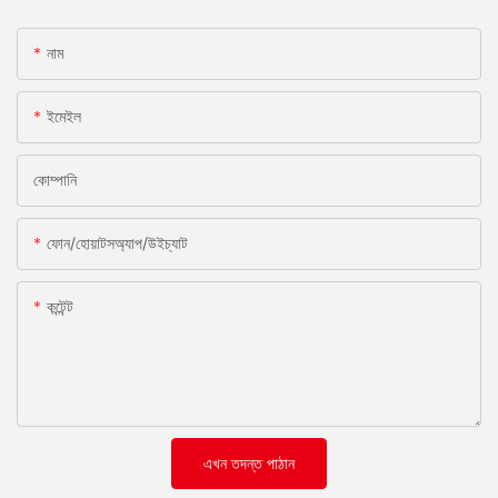
নাম
ইমেইল
কোম্পানি
ফোন/হোয়াটসঅ্যাপ/উইচ্যাট
কন্টেন্ট
এখন তদন্ত পাঠান