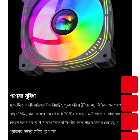
পণ্যের সুবিধা
ফ্যানটিতে একটি হাইড্রোলিক বিয়ারিং, পুরুষ মহিলা ইন্টারফেস, সিলিকন শক প্যাড, উচ্চ
বায়ু ভলিউম, কম শব্দ এবং শক শোষণের বৈশিষ্ট্য রয়েছে। এটি কালো বা সাদা রঙের
বিকল্পে আসে যার সাথে সামনের দিকে বা বিপরীত দিকে পাতার বাতাস বের হয়, যা
গ্রাহকের সমস্ত চাহিদা পূরণ করে।