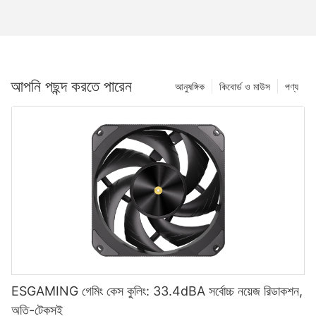
আপনি পছন্দ করতে পারেন
আনুষঙ্গিক
কিবোর্ড ও মাউস
পণ্য
ESGAMING গেমিং কেস কুলিং: 33.4dBA সর্বোচ্চ নয়েজ রিডাকশন,
অতি-টেকসই