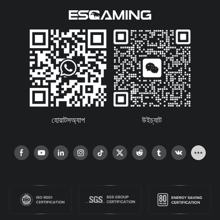
হোয়াটসঅ্যাপ
উইচ্যাট