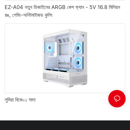
EZ-A04 নতুন ডিজাইনের ARGB কেস ফ্যান - 5V 16.8 মিলিয়ন
রঙ, গেমিং-অপ্টিমাইজড কুলিং
লুমিয়া বিকে০১ সাদা