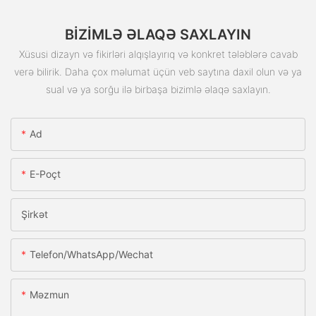
BIZIMLƏ ƏLAQƏ SAXLAYIN
Xüsusi dizayn və fikirləri alqışlayırıq və konkret tələblərə cavab
verə bilirik. Daha çox məlumat üçün veb saytına daxil olun və ya
sual və ya sorğu ilə birbaşa bizimlə əlaqə saxlayın.
Ad
E-Poçt
Şirkət
Telefon/whatsApp/wechat
Məzmun