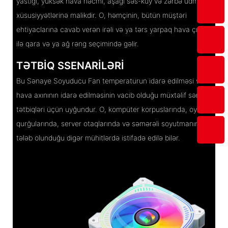
yastığı, yüksək hava həcmi, aşağı səs-küy və zərbə udma
xüsusiyyətlərinə malikdir. O, həmçinin, bütün müştəri
ehtiyaclarına cavab verən irəli və ya tərs yarpaq hava çıxışı
ilə qara və ya ağ rəng seçimində gəlir.
TƏTBIQ SSENARILƏRI
Bu Sənaye Soyuducu Fan temperaturun idarə edilməsi və
hava axınının idarə edilməsinin vacib olduğu müxtəlif sənaye
tətbiqləri üçün uyğundur. O, kompüter korpuslarında, oyun
qurğularında, server otaqlarında və səmərəli soyutmanın
tələb olunduğu digər mühitlərdə istifadə edilə bilər.