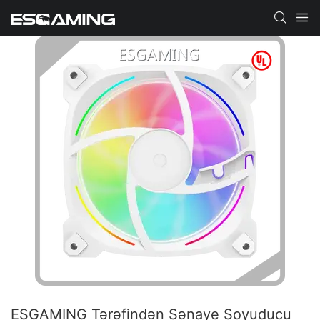
ESGAMING Tərəfindən Sənaye Soyuducu