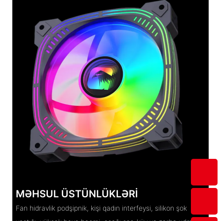
MƏHSUL ÜSTÜNLÜKLƏRI
Fan hidravlik podşipnik, kişi qadın interfeysi, silikon şok