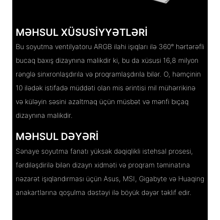
MƏHSUL XÜSUSIYYƏTLƏRI
Bu soyutma ventilyatoru ARGB ilahi işıqları ilə 360° hərtərəfli
bucaq baxış dizaynına malikdir ki, bu da xüsusi 16,8 milyon
rənglə sinxronlaşdırıla və proqramlaşdırıla bilər. O, həmçinin
10 ilədək istifadə müddəti olan mis ərintisi mil mühərrikinə
və küləyin səsini azaltmaq üçün müsbət və mənfi bıçaq
dizaynına malikdir.
MƏHSUL DƏYƏRI
Sənaye soyutma fanatı yüksək dəqiqlikli istehsal prosesi,
fərdiləşdirilə bilən dizayn xidməti və proqram təminatına
nəzarət işıqlandırması üçün Asus, MSI, Gigabyte və Huaqing
anakartlarına qoşulma dəstəyi ilə böyük dəyər təklif edir.