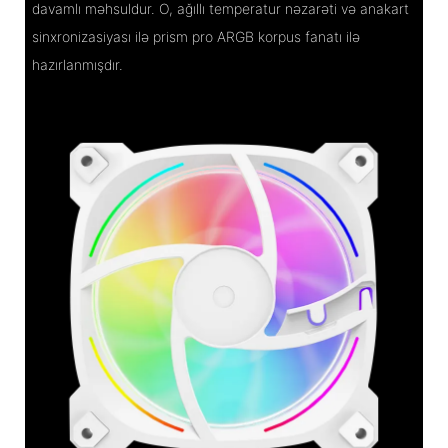
davamlı məhsuldur. O, ağıllı temperatur nəzarəti və anakart
sinxronizasiyası ilə prism pro ARGB korpus fanatı ilə
hazırlanmışdır.