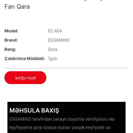
Fan Qara
Model:
EZ A04
Brend:
ESGAMING
Rəng:
Qara
Çatdırılma Müddəti:
7gün
sorğu-sual
MƏHSULA BAXIŞ
ESGAMING tərəfindən sənaye soyutma ventilyatoru əla
keyfiyyətinə görə tövsiyə olunan yüksək keyfiyyətli və