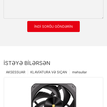
İNDI SORĞU GÖNDƏRIN
İSTƏYƏ BILƏRSƏN
AKSESSUAR
KLAVİATURA VƏ SIÇAN
məhsullar