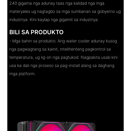
240 gigama nga adunay taas nga kalidad nga mga
materyales ug nagtagbo sa mga sumbanan sa gobyerno ug
industriya. Kini kaylap nga gigamit sa industriya.
BILI SA PRODUKTO
- Mga bahin sa produkto: Ang water cooler adunay kusog
nga pagwagtang sa kainit, intelihenteng pagkontrol sa
temperatura, ug lig-on nga pagtukod. Nagpakita usab kini
usa ka dali nga proseso sa pag-install alang sa daghang
mga platform.