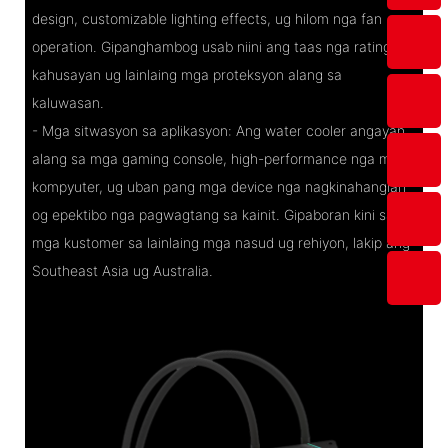
design, customizable lighting effects, ug hilom nga fan
operation. Gipanghambog usab niini ang taas nga rating sa
kahusayan ug lainlaing mga proteksyon alang sa
kaluwasan.
- Mga sitwasyon sa aplikasyon: Ang water cooler angayan
alang sa mga gaming console, high-performance nga mga
kompyuter, ug uban pang mga device nga nagkinahanglan
og epektibo nga pagwagtang sa kainit. Gipaboran kini sa
mga kustomer sa lainlaing mga nasud ug rehiyon, lakip ang
Southeast Asia ug Australia.