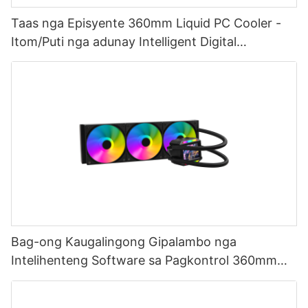
Taas nga Episyente 360mm Liquid PC Cooler -
Itom/Puti nga adunay Intelligent Digital
Temperature Control
Bag-ong Kaugalingong Gipalambo nga
Intelihenteng Software sa Pagkontrol 360mm
CPU AIO Liquid Cooler nga may LCD Screen
AURORA ELITE-1773913805412865