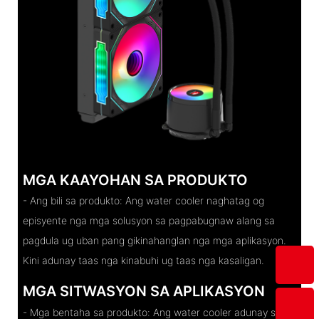
MGA KAAYOHAN SA PRODUKTO
- Ang bili sa produkto: Ang water cooler naghatag og
episyente nga mga solusyon sa pagpabugnaw alang sa
pagdula ug uban pang gikinahanglan nga mga aplikasyon.
Kini adunay taas nga kinabuhi ug taas nga kasaligan.
MGA SITWASYON SA APLIKASYON
- Mga bentaha sa produkto: Ang water cooler adunay sleek