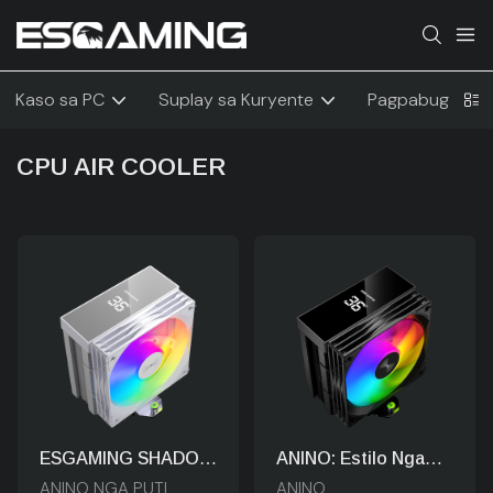
Kaso sa PC
Suplay sa Kuryente
Pagpabugnaw
CPU AIR COOLER
ESGAMING SHADOW
ANINO: Estilo Nga
ARGB Air Cooler:
Hardcore Nga Naka-
ANINO NGA PUTI
ANINO