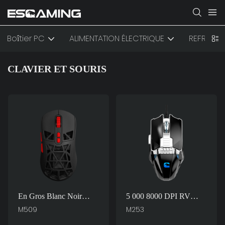
Boîtier PC
ALIMENTATION ÉLECTRIQUE
REFROIDI
CLAVIER ET SOURIS
En Gros Blanc Noir
5 000 8000 DPI RV
Rouge Vert Rgb 7d 7200
RGB Ergonomie
M509
M253
Dpi Souris Optique
REGOLIT