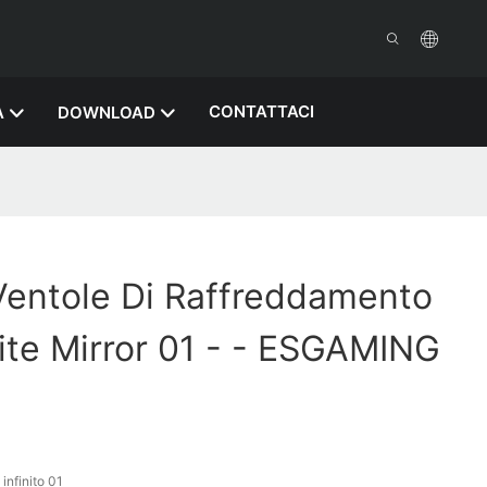
CONTATTACI
A
DOWNLOAD
 Ventole Di Raffreddamento
nite Mirror 01 - - ESGAMING
infinito 01