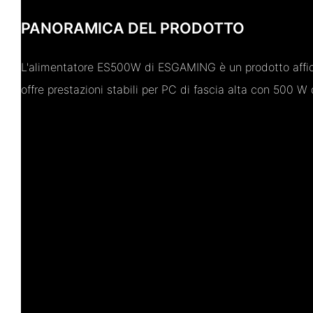
PANORAMICA DEL PRODOTTO
L'alimentatore ES500W di ESGAMING è un prodotto affida
offre prestazioni stabili per PC di fascia alta con 500 W 