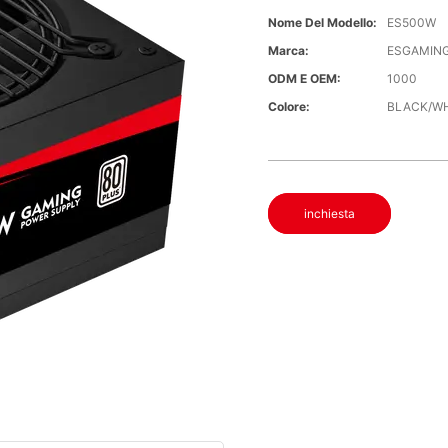
Nome Del Modello:
ES500W
Marca:
ESGAMIN
ODM E OEM:
1000
Colore:
BLACK/WH
inchiesta