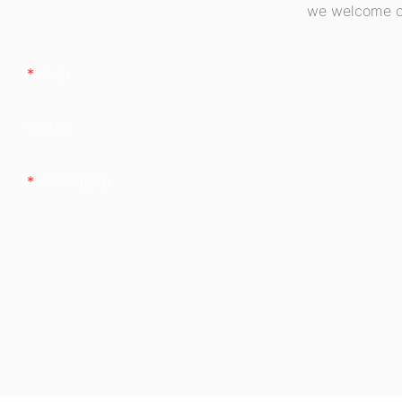
we welcome cu
ឈ្មោះ
ក្រុមហ៊ុន
ដេលបេញចិត្ដ