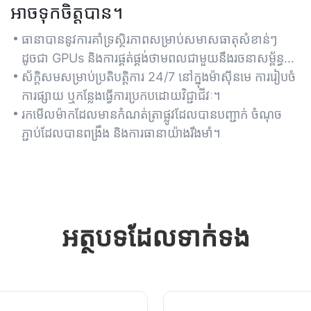
អាចទុកចិត្តបាន។
ធានាបាននូវការគាំទ្រស្ថិរភាពសម្រាប់សមាសធាតុសំខាន់ៗ
ដូចជា GPUs និងការផ្គត់ផ្គង់ថាមពលជាមួយនឹងរចនាសម្ព័ន្ធ
ខាងក្នុងដ៏រឹងមាំ។
ស័ក្តិសមសម្រាប់ប្រតិបត្តិការ 24/7 នៅក្នុងម៉ាស៊ីនមេ ការរៀបចំ
ការផ្សាយ ឬកន្លែងធ្វើការប្រកបដោយវិជ្ជាជីវៈ។
រកមើលម៉ាកដែលមានកំណត់ត្រាផ្លូវដែលបានបញ្ជាក់ ចំណុច
ភ្ជាប់ដែលបានពង្រឹង និងការធានាយ៉ាងរឹងមាំ។
អត្ថបទ​ដែល​ទាក់ទង