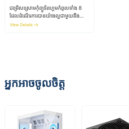
ជម្រើសស្រោមកុំព្យូទ័រហ្គេមកំពូលទាំង 8
ដែលដំណើរការបានយ៉ាងល្អជាមួយនឹង
រង្វិលជុំទឹកផ្ទាល់ខ្លួន
View Details
អ្នកអាចចូលចិត្ត