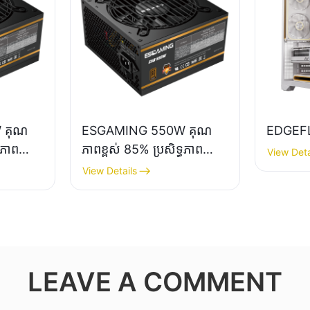
 គុណ
ESGAMING 550W គុណ
EDGEF
ធភាព
ភាពខ្ពស់ 85% ប្រសិទ្ធភាព
View Deta
កុំ
80+ សំរិទ្ធ ផ្គត់ផ្គង់ថាមពលកុំ
View Details
ាមពល
ព្យូទ័រលើតុ ESB550W
LEAVE A COMMENT