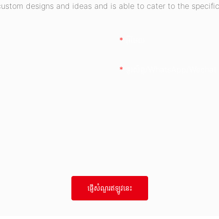
stom designs and ideas and is able to cater to the specific
អ៊ីមែល
ទូរស័ព្ទ/whatsApp/wechat
ផ្ញើសំណួរឥឡូវនេះ