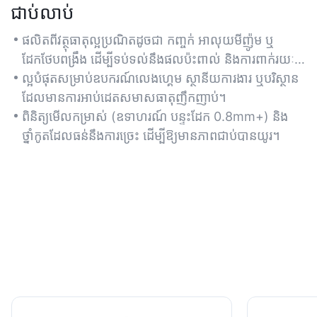
ជាប់លាប់
ផលិតពីវត្ថុធាតុល្អប្រណិតដូចជា កញ្ចក់ អាលុយមីញ៉ូម ឬ
ដែកថែបពង្រឹង ដើម្បីទប់ទល់នឹងផលប៉ះពាល់ និងការពាក់រយៈ
ពេលវែង។
ល្អបំផុតសម្រាប់ឧបករណ៍លេងហ្គេម ស្ថានីយការងារ ឬបរិស្ថាន
ដែលមានការអាប់ដេតសមាសធាតុញឹកញាប់។
ពិនិត្យមើលកម្រាស់ (ឧទាហរណ៍ បន្ទះដែក 0.8mm+) និង
ថ្នាំកូតដែលធន់នឹងការច្រេះ ដើម្បីឱ្យមានភាពជាប់បានយូរ។