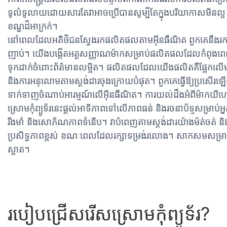
ទូលំទូលាយ​ដោយ​សារ​តែ​វា​អាច​ប្រើ​បាន​សូម្បី​តែ​ក្នុង​បរិយាកាស​មិន​ល្អ និ
ខណ្ឌ​ដ៏​អាក្រក់។
នៅពេលដែលអតិថិជនស្វែងរកផលិតផលតាមអ៊ីនធឺណិត ពួកគេ
ញាប់។ យើងបង្កើតអត្តសញ្ញាណម៉ាកសម្រាប់ផលិតផលដែលកំពុងពេញ
ទុកដាក់ចំពោះព័ត៌មានលម្អិត។ ផលិតផលដែលយើងផលិតគឺផ្អែកលើមតិរបស
និងការអនុលោមតាមស្តង់ដារចុងក្រោយបំផុត។ ពួកគេធ្វើឱ្យប្រសើរឡ
ទាក់ទាញចំណាប់អារម្មណ៍លើអ៊ីនធឺណិត។ ការយល់ដឹងអំពីម៉ាកយីហោត្
ស្រោមកុំព្យូទ័រនេះផ្តល់អាទិភាពទៅលើភាពធន់ និងរចនាប័ទ្មសម្រាប់
រឹងមាំ និងសោភ័ណភាពទំនើប។ វាបំពេញតាមស្តង់ដារយ៉ាងម៉ត់ចត
ប្រសិទ្ធភាពខ្ពស់ ខណៈពេលដែលរក្សាទម្រង់រលោង។ សាកសមសម្រាប
ស្អាត។
របៀបជ្រើសរើសស្រោមកុំព្យូទ័រ?