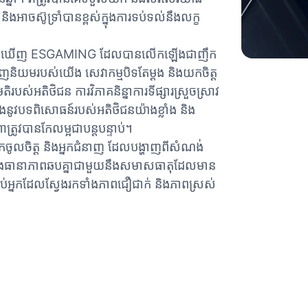
ង​អាច​ស៊ូទ្រាំ​បាន​ខ្ពស់​ក្នុង​ការ​ទប់ទល់​នឹង​លក្ខ
នឹងរកឃើញ ESGAMING ដែលបានលើកឡើងជាញឹក
និយមរបស់យើង សេវាកម្មបិទតែម្តង និងយកចិត្ត
់អតិថិជន ការវិភាគនិន្នាការទីផ្សារស្រួចស្រាវ
ើងនូវបទពិសោធន៍របស់អតិថិជនយ៉ាងខ្លាំង និង
រូវបានកែលម្អជាបន្តបន្ទាប់។
អ្នកចូលចិត្ត និងអ្នកជំនាញ ដែលបង្ហាញពីសំណង់
់ និងធានាភាពឆបគ្នាជាមួយនឹងសមាសធាតុដែលមាន
់អ្នកដែលស្វែងរកទាំងភាពជឿជាក់ និងភាពស្រស់