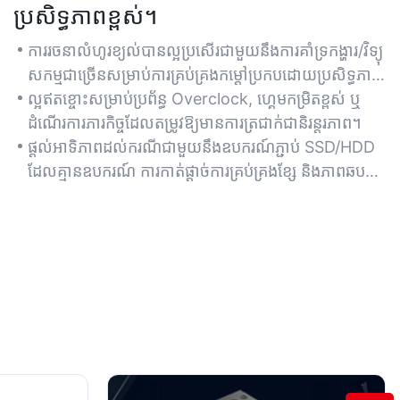
ប្រសិទ្ធភាពខ្ពស់។
ការរចនាលំហូរខ្យល់បានល្អប្រសើរជាមួយនឹងការគាំទ្រកង្ហារ/វិទ្យុ
សកម្មជាច្រើនសម្រាប់ការគ្រប់គ្រងកម្ដៅប្រកបដោយប្រសិទ្ធភាព
អំឡុងពេលមានបន្ទុកការងារខ្លាំង។
ល្អឥតខ្ចោះសម្រាប់ប្រព័ន្ធ Overclock, ហ្គេមកម្រិតខ្ពស់ ឬ
ដំណើរការភារកិច្ចដែលតម្រូវឱ្យមានការត្រជាក់ជានិរន្តរភាព។
ផ្តល់អាទិភាពដល់ករណីជាមួយនឹងឧបករណ៍ភ្ជាប់ SSD/HDD
ដែលគ្មានឧបករណ៍ ការកាត់ផ្តាច់ការគ្រប់គ្រងខ្សែ និងភាពឆបគ្នា
នៃវិទ្យុសកម្មរហូតដល់ 360mm។