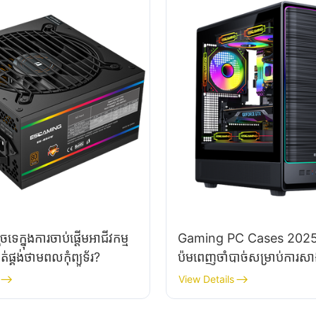
ទេក្នុងការចាប់ផ្តើមអាជីវកម្ម
Gaming PC Cases 2025៖ 
គត់ផ្គង់ថាមពលកុំព្យូទ័រ?
ប៉ម​ពេញ​ចាំបាច់​សម្រាប់​ការ​
អ្នក​ឬ?
View Details