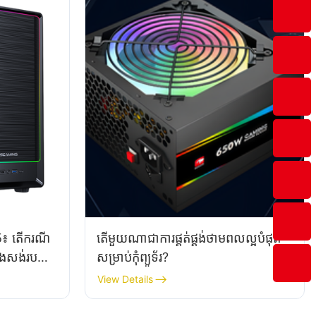
តើ​ករណី​
តើមួយណាជាការផ្គត់ផ្គង់ថាមពលល្អបំផុត
សាងសង់​របស់
សម្រាប់កុំព្យូទ័រ?
View Details