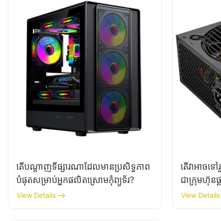
តើបណ្តាញទីផ្សារណាដែលមានប្រសិទ្ធភាព
តើវាអាចទៅរួច
បំផុតសម្រាប់អ្នកផលិតស្រោមកុំព្យូទ័រ?
ជាក្រុមហ៊ុនផ្
View Details
View Details