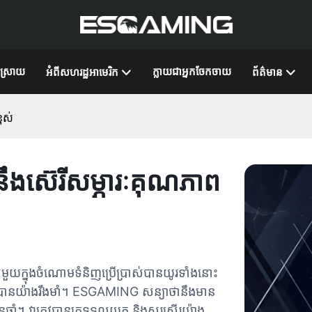
ស្រាយ
ក្លាយជាអ្នកចែកចាយ
អំពី​សហរដ្ឋអាមេរិក
ព័ត៌មាន
ពស់
នឹងស៊េរីសម្ភារៈគុណភាព
បស់មួយក្នុងចំណោមទំនិញប្រើប្រាស់បានយូរទាំងនោះ
់បានយ៉ាងរឹងមាំ។ ESGAMING សន្យា​ថា​នឹង​មាន​
ើន​ឆ្នាំ។ វា​ត្រូវ​បាន​គេ​ទទួល​យក និង​សរសើរ​យ៉ាង​