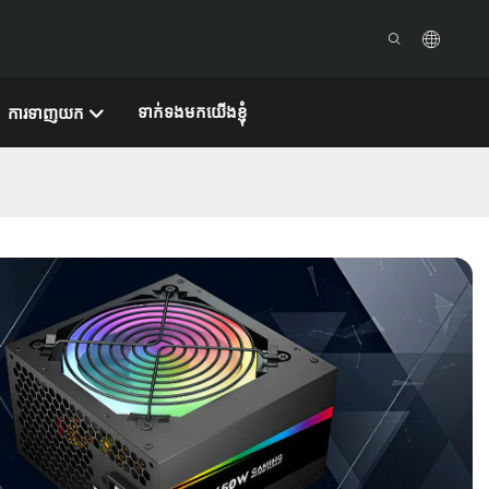
ទាក់ទងមកយើងខ្ញុំ
ការទាញយក