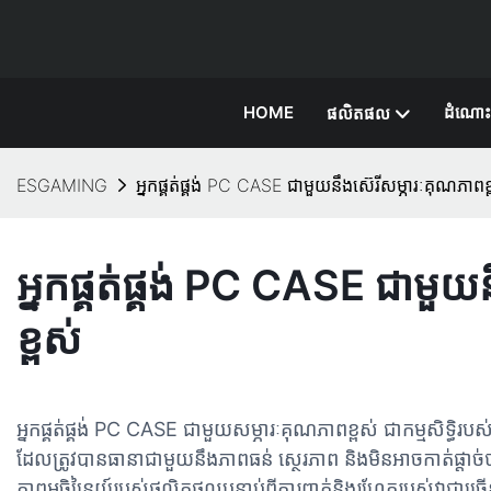
HOME
ដំណោះ
ផលិតផល
ESGAMING
អ្នកផ្គត់ផ្គង់ PC CASE ជាមួយនឹងស៊េរីសម្ភារៈគុណភាពខ្
អ្នកផ្គត់ផ្គង់ PC CASE ជាមួយ
ខ្ពស់
អ្នកផ្គត់ផ្គង់ PC CASE ជាមួយសម្ភារៈគុណភាពខ្ពស់ ជាកម្មសិទ្ធិរ
ដែលត្រូវបានធានាជាមួយនឹងភាពធន់ ស្ថេរភាព និងមិនអាចកាត់ផ្តាច
ភាព​អចិន្ត្រៃយ៍​របស់​ផលិតផល​បន្ទាប់​ពី​ការ​ពាក់​និង​រហែក​របស់​វា​ជា​ច្រ