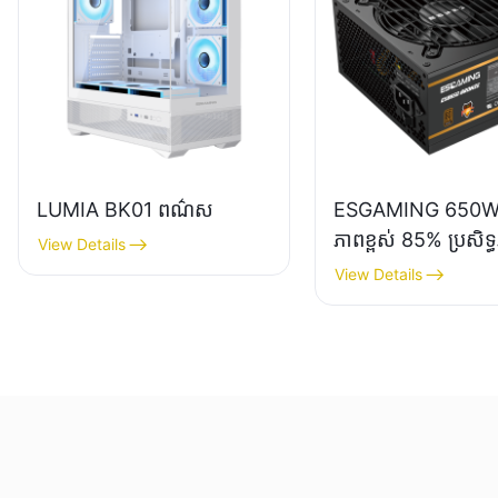
LUMIA BK01 ពណ៌ស
ESGAMING 650W
ភាពខ្ពស់ 85% ប្រសិទ្
View Details
80+ Bronze សម្រាប់
View Details
ព្យូទ័រលើតុ ផ្គត់ផ្គង់ថ
ESB650W