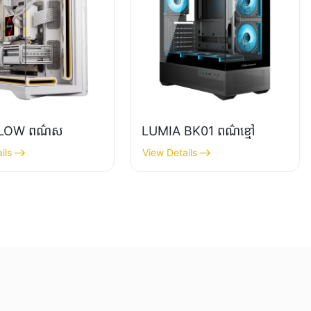
LOW ពណ៌ស
LUMIA BK01 ពណ៌ខ្មៅ
ils
View Details