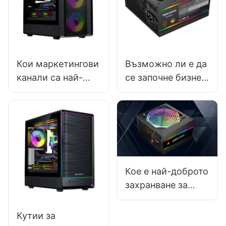
Кои маркетингови
Възможно ли е да
канали са най-
се започне бизнес
ефективни за
като доставчик на
производителите
захранвания за
на компютърни
компютри?
кутии?
Кое е най-доброто
захранване за
компютър?
Кутии за