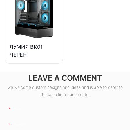
компютри с 85%
ефективност, 80+
бронзови
сертификати
ESB550W
ЛУМИЯ BK01
ЧЕРЕН
LEAVE A COMMENT
we welcome custom designs and ideas and is able to cater to
the specific requirements.
Име
Имейл