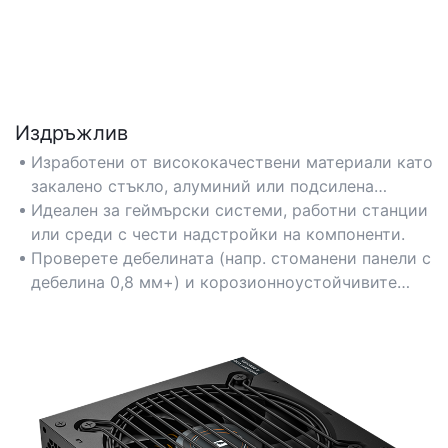
Издръжлив
Изработени от висококачествени материали като
закалено стъкло, алуминий или подсилена
стомана, за да издържат на удари и дълготрайно
Идеален за геймърски системи, работни станции
износване.
или среди с чести надстройки на компоненти.
Проверете дебелината (напр. стоманени панели с
дебелина 0,8 мм+) и корозионноустойчивите
покрития за дълготрайна издръжливост.