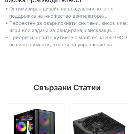
Оптимизиран дизайн на въздушния поток с
поддръжка на множество вентилатори/
радиатори за ефективно управление на
Перфектен за овърклокнати системи, висок клас
температурата по време на интензивни
игри или задачи за рендиране, изискващи
натоварвания.
постоянно охлаждане.
Приоритизирайте кутиите с монтаж на SSD/HDD
без инструменти, отвори за управление на
кабели и съвместимост с радиатори до 360 мм.
Свързани Статии