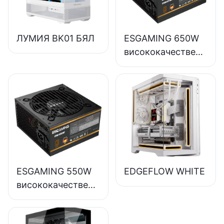
ЛУМИЯ BK01 БЯЛ
ESGAMING 650W
висококачествено
захранване за
настолни
компютри с 85%
ефективност,
пълномодулно,
80+ бронзово,
ESB650W
ESGAMING 550W
EDGEFLOW WHITE
висококачествени
захранвания за
настолни